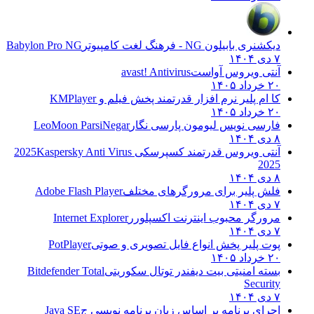
دیکشنری بابیلون NG - فرهنگ لغت کامپیوتر
Babylon Pro NG
۷ دی ۱۴۰۴
آنتی ویروس آواست
avast! Antivirus
۲۰ خرداد ۱۴۰۵
کا ام پلیر نرم افزار قدرتمند پخش فیلم و
KMPlayer
۲۰ خرداد ۱۴۰۵
فارسی نویس لیومون پارسی نگار
LeoMoon ParsiNegar
۸ دی ۱۴۰۴
آنتی ویروس قدرتمند کسپرسکی 2025
Kaspersky Anti Virus
2025
۸ دی ۱۴۰۴
فلش پلیر برای مرورگرهای مختلف
Adobe Flash Player
۷ دی ۱۴۰۴
مرورگر محبوب اینترنت اکسپلورر
Internet Explorer
۷ دی ۱۴۰۴
پوت پلیر پخش انواع فایل تصویری و صوتی
PotPlayer
۲۰ خرداد ۱۴۰۵
بسته امنیتی بیت دیفندر توتال سکوریتی
Bitdefender Total
Security
۷ دی ۱۴۰۴
اجرای برنامه بر اساس زبان برنامه نویسی ج
Java SE