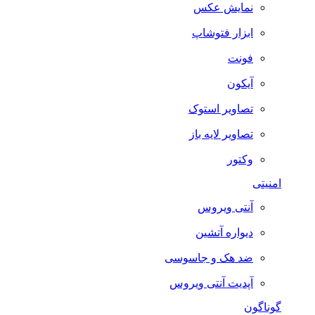
نمایش عکس
ابزار فتوشاپ
فونت
آیکون
تصاویر استوک
تصاویر لایه باز
وکتور
امنیتی
آنتی ویروس
دیواره آتشین
ضد هک و جاسوسی
آپدیت آنتی ویروس
گوناگون