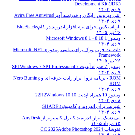
Development Kit (JDK)
۷ دی ۱۴۰۴
آنتی ویروس رایگان و قدرتمند آویرا
Avira Free Antivirus
۷ دی ۱۴۰۴
بلو استکس اجرای نرم افزار اندروید در کام
BlueStacks
۲۶ تیر ۱۴۰۵
ویندوز 8.1
8.1 - Microsoft Windows 8.1
۷ دی ۱۴۰۴
دات نت فریم ورک برای تمامی ویندوزها
Microsoft .NET
Framework
۲۶ تیر ۱۴۰۵
ویندوز 7 همراه آپدیت 7 SP1
Windows 7 SP1 Professional
۷ دی ۱۴۰۴
ROM - برنامه نرو | ابزار رایت حرفه ای و
Nero Burning
ROM
۷ دی ۱۴۰۴
ویندوز 10 همراه آپدیت 10 22H2
Windows 10
۸ دی ۱۴۰۴
شیریت برای اندروید و کامپیوتر
SHAREit
۷ دی ۱۴۰۴
انی دسک ابزار قدرتمند کنترل کامپیوتر از
AnyDesk
۱۵ مرداد ۱۴۰۵
فتوشاپ CC 2025
Adobe Photoshop 2024
۷ دی ۱۴۰۴