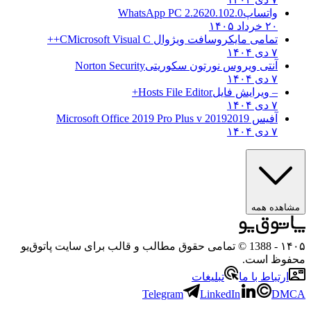
واتساپ
WhatsApp PC 2.2620.102.0
۲۰ خرداد ۱۴۰۵
تمامی مایکروسافت ویژوال C
Microsoft Visual C++
۷ دی ۱۴۰۴
آنتی ویروس نورتون سکوریتی
Norton Security
۷ دی ۱۴۰۴
– ویرایش فایل
Hosts File Editor+
۷ دی ۱۴۰۴
آفیس 2019
2019 Microsoft Office 2019 Pro Plus v
۷ دی ۱۴۰۴
هده همه
۱
- 1388 © تمامی حقوق مطالب و قالب برای سایت پاتوق‌یو
وظ است.
رتباط با ما
تبلیغات
Telegram
LinkedIn
D