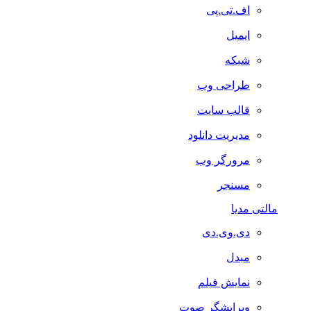
اف.تی.پی
ایمیل
شبکه
طراحی وب
قالب سایت
مدیریت دانلود
مرورگر وب
مسنجر
مالتی مدیا
دی.وی.دی
مبدل
نمایش فیلم
ویرایشگر صوت