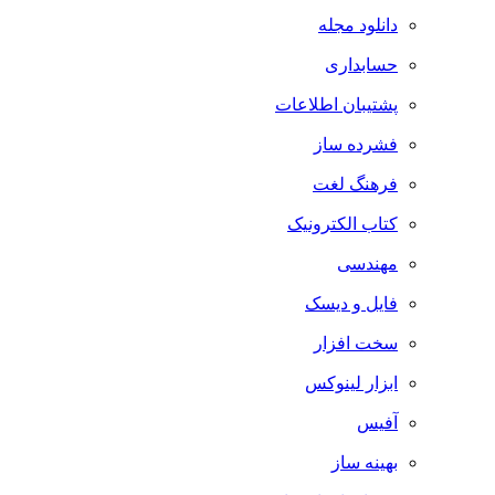
دانلود مجله
حسابداری
پشتیبان اطلاعات
فشرده ساز
فرهنگ لغت
کتاب الکترونیک
مهندسی
فایل و دیسک
سخت افزار
ابزار لینوکس
آفیس
بهینه ساز