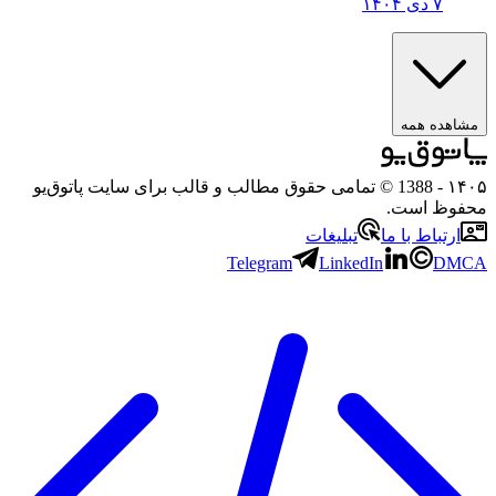
۷ دی ۱۴۰۴
هده همه
۱
- 1388 © تمامی حقوق مطالب و قالب برای سایت پاتوق‌یو
وظ است.
رتباط با ما
تبلیغات
Telegram
LinkedIn
D