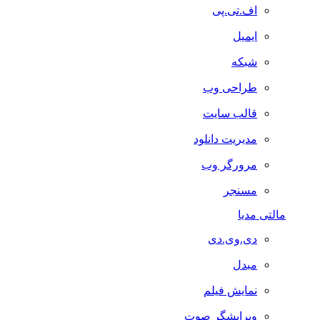
اف.تی.پی
ایمیل
شبکه
طراحی وب
قالب سایت
مدیریت دانلود
مرورگر وب
مسنجر
مالتی مدیا
دی.وی.دی
مبدل
نمایش فیلم
ویرایشگر صوت