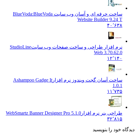
ساخت حرفه ای و آسان وب سایت BlueVoda:
BlueVoda
Website Builder 9.24 T
۴۰٬۶۳۸
نرم افزار طراحی و ساخت صفحات وب سایت
StudioLine
Web 3.70.62.0
۱۲٬۱۴۰
ساخت آسان گجت ویندوز نرم افزار
Ashampoo Gadge It
1.0.1
۱۱٬۷۳۵
طراحی بنر نرم افزار
WebSmartz Banner Designer Pro 5.1.0
۳۲٬۸۱۵
ه خود را بنویسید