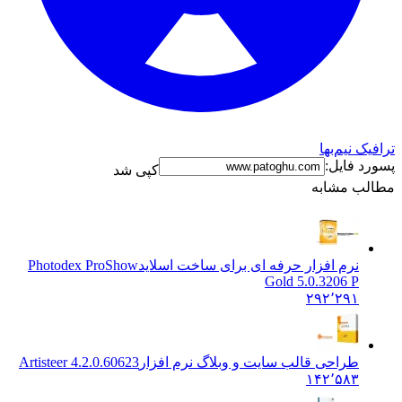
ک نیم‌بها
د فایل:
کپی شد
ب مشابه
نرم افزار حرفه ای برای ساخت اسلاید
Photodex ProShow
Gold 5.0.3206 P
۲۹۲٬۲۹۱
طراحی قالب سایت و وبلاگ نرم افزار
Artisteer 4.2.0.60623
۱۴۲٬۵۸۳