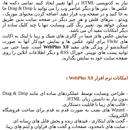
نیاز به کدنویسی HTML در آنها تغییر ایجاد کنید. تمامی دکمه ها،
عکس ها ، متن ها و دیگر عناصر وب را می توانید با Drag & Drop جا
ا کنید و در صفحه وب قرار دهید. اضافه کردن محتوای موزیک ،
و ، بنرهای فلش و هر چیز دیگر در صفحه سایت بدین طریق
 خواهد بود. تغییر رنگ کلی وبسایت تنها با چند کلیک ساده از
 امکانات مفید آن می باشد.
ش عکس های شما در گالری های شیک و زیبا با لینک به اکانت
های Flickr برای آپلود عکس ها و نمایش خودکار آنها به صورت
یدشو از ویژگی های مفید
WebPlus X8
است. شما حتی می
توانید پست های توییتر، خوراک RSS و دیگر اطلاعات آنلاین را روی
 سایت خود به نمایش بگذارید.
 نرم افزار WebPlus X8
:
- طراحی وبسایت توسط عملکردهای ساده ای مانند Drag & Drop
نیاز به دانستن زبان HTML.
ب های زیبا با قابلیت دستکاری.
- Wizard های نصب به صورت قدم به قدم برای ساخت فروشگاه
ونیک.
ت های ابتکاری ، فیدهای زنده و پخش فایل های رسانه ای.
یت های نامحدود، صفحات و گجت های فراوان و آیتم های زیبا.