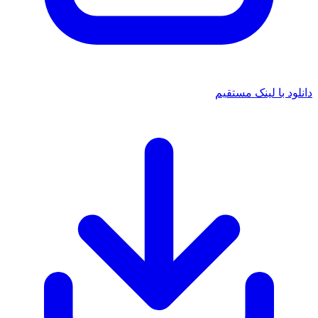
د با لینک مستقیم