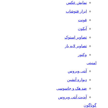
نمایش عکس
ابزار فتوشاپ
فونت
آیکون
تصاویر استوک
تصاویر لایه باز
وکتور
امنیتی
آنتی ویروس
دیواره آتشین
ضد هک و جاسوسی
آپدیت آنتی ویروس
گوناگون