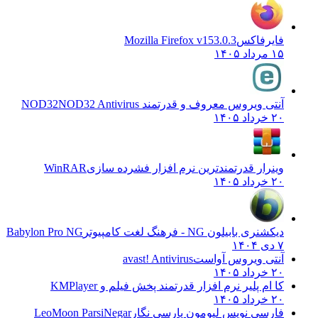
فایرفاکس
Mozilla Firefox v153.0.3
۱۵ مرداد ۱۴۰۵
آنتی ویروس معروف و قدرتمند NOD32
NOD32 Antivirus
۲۰ خرداد ۱۴۰۵
وینرار قدرتمندترین نرم افزار فشرده سازی
WinRAR
۲۰ خرداد ۱۴۰۵
دیکشنری بابیلون NG - فرهنگ لغت کامپیوتر
Babylon Pro NG
۷ دی ۱۴۰۴
آنتی ویروس آواست
avast! Antivirus
۲۰ خرداد ۱۴۰۵
کا ام پلیر نرم افزار قدرتمند پخش فیلم و
KMPlayer
۲۰ خرداد ۱۴۰۵
فارسی نویس لیومون پارسی نگار
LeoMoon ParsiNegar