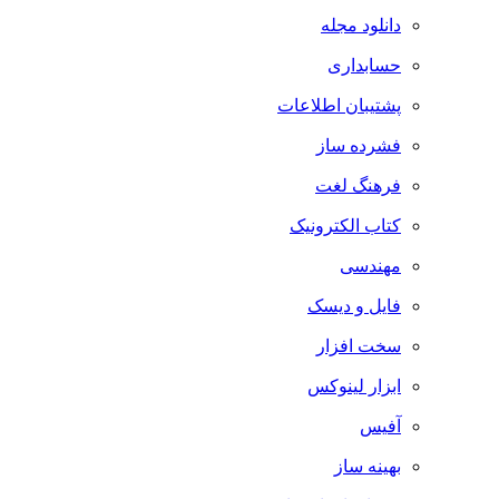
دانلود مجله
حسابداری
پشتیبان اطلاعات
فشرده ساز
فرهنگ لغت
کتاب الکترونیک
مهندسی
فایل و دیسک
سخت افزار
ابزار لینوکس
آفیس
بهینه ساز