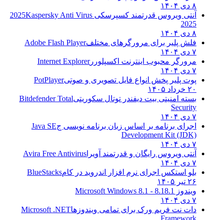
۸ دی ۱۴۰۴
آنتی ویروس قدرتمند کسپرسکی 2025
Kaspersky Anti Virus
2025
۸ دی ۱۴۰۴
فلش پلیر برای مرورگرهای مختلف
Adobe Flash Player
۷ دی ۱۴۰۴
مرورگر محبوب اینترنت اکسپلورر
Internet Explorer
۷ دی ۱۴۰۴
پوت پلیر پخش انواع فایل تصویری و صوتی
PotPlayer
۲۰ خرداد ۱۴۰۵
بسته امنیتی بیت دیفندر توتال سکوریتی
Bitdefender Total
Security
۷ دی ۱۴۰۴
اجرای برنامه بر اساس زبان برنامه نویسی ج
Java SE
Development Kit (JDK)
۷ دی ۱۴۰۴
آنتی ویروس رایگان و قدرتمند آویرا
Avira Free Antivirus
۷ دی ۱۴۰۴
بلو استکس اجرای نرم افزار اندروید در کام
BlueStacks
۲۶ تیر ۱۴۰۵
ویندوز 8.1
8.1 - Microsoft Windows 8.1
۷ دی ۱۴۰۴
دات نت فریم ورک برای تمامی ویندوزها
Microsoft .NET
Framework