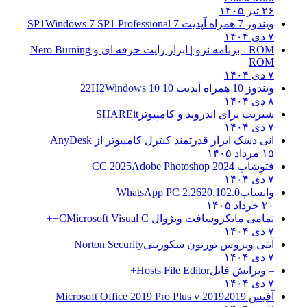
۲۶ تیر ۱۴۰۵
ویندوز 7 همراه آپدیت 7 SP1
Windows 7 SP1 Professional
۷ دی ۱۴۰۴
ROM - برنامه نرو | ابزار رایت حرفه ای و
Nero Burning
ROM
۷ دی ۱۴۰۴
ویندوز 10 همراه آپدیت 10 22H2
Windows 10
۸ دی ۱۴۰۴
شیریت برای اندروید و کامپیوتر
SHAREit
۷ دی ۱۴۰۴
انی دسک ابزار قدرتمند کنترل کامپیوتر از
AnyDesk
۱۵ مرداد ۱۴۰۵
فتوشاپ CC 2025
Adobe Photoshop 2024
۷ دی ۱۴۰۴
واتساپ
WhatsApp PC 2.2620.102.0
۲۰ خرداد ۱۴۰۵
تمامی مایکروسافت ویژوال C
Microsoft Visual C++
۷ دی ۱۴۰۴
آنتی ویروس نورتون سکوریتی
Norton Security
۷ دی ۱۴۰۴
– ویرایش فایل
Hosts File Editor+
۷ دی ۱۴۰۴
آفیس 2019
2019 Microsoft Office 2019 Pro Plus v