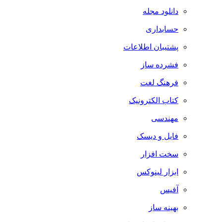
دانلود مجله
حسابداری
پشتیبان اطلاعات
فشرده ساز
فرهنگ لغت
کتاب الکترونیک
مهندسی
فایل و دیسک
سخت افزار
ابزار لینوکس
آفیس
بهینه ساز