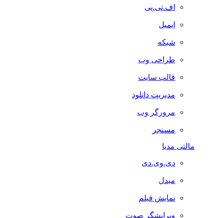
اف.تی.پی
ایمیل
شبکه
طراحی وب
قالب سایت
مدیریت دانلود
مرورگر وب
مسنجر
مالتی مدیا
دی.وی.دی
مبدل
نمایش فیلم
ویرایشگر صوت