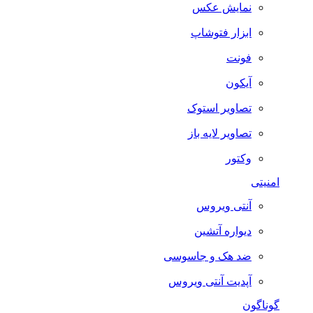
نمایش عکس
ابزار فتوشاپ
فونت
آیکون
تصاویر استوک
تصاویر لایه باز
وکتور
امنیتی
آنتی ویروس
دیواره آتشین
ضد هک و جاسوسی
آپدیت آنتی ویروس
گوناگون