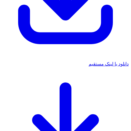
د با لینک مستقیم