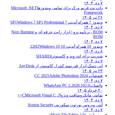
۷ دی ۱۴۰۴
دات نت فریم ورک برای تمامی ویندوزها
Microsoft .NET
Framework
۲۶ تیر ۱۴۰۵
ویندوز 7 همراه آپدیت 7 SP1
Windows 7 SP1 Professional
۷ دی ۱۴۰۴
ROM - برنامه نرو | ابزار رایت حرفه ای و
Nero Burning
ROM
۷ دی ۱۴۰۴
ویندوز 10 همراه آپدیت 10 22H2
Windows 10
۸ دی ۱۴۰۴
شیریت برای اندروید و کامپیوتر
SHAREit
۷ دی ۱۴۰۴
انی دسک ابزار قدرتمند کنترل کامپیوتر از
AnyDesk
۲۳ تیر ۱۴۰۵
فتوشاپ CC 2025
Adobe Photoshop 2024
۷ دی ۱۴۰۴
واتساپ
WhatsApp PC 2.2620.102.0
۲۰ خرداد ۱۴۰۵
تمامی مایکروسافت ویژوال C
Microsoft Visual C++
۷ دی ۱۴۰۴
آنتی ویروس نورتون سکوریتی
Norton Security
۷ دی ۱۴۰۴
– ویرایش فایل
Hosts File Editor+