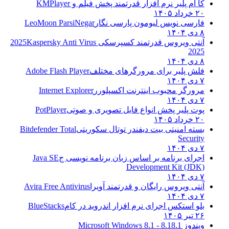
کا ام پلیر نرم افزار قدرتمند پخش فیلم و
KMPlayer
۲۰ خرداد ۱۴۰۵
فارسی نویس لیومون پارسی نگار
LeoMoon ParsiNegar
۸ دی ۱۴۰۴
آنتی ویروس قدرتمند کسپرسکی 2025
Kaspersky Anti Virus
2025
۸ دی ۱۴۰۴
فلش پلیر برای مرورگرهای مختلف
Adobe Flash Player
۷ دی ۱۴۰۴
مرورگر محبوب اینترنت اکسپلورر
Internet Explorer
۷ دی ۱۴۰۴
پوت پلیر پخش انواع فایل تصویری و صوتی
PotPlayer
۲۰ خرداد ۱۴۰۵
بسته امنیتی بیت دیفندر توتال سکوریتی
Bitdefender Total
Security
۷ دی ۱۴۰۴
اجرای برنامه بر اساس زبان برنامه نویسی ج
Java SE
Development Kit (JDK)
۷ دی ۱۴۰۴
آنتی ویروس رایگان و قدرتمند آویرا
Avira Free Antivirus
۷ دی ۱۴۰۴
بلو استکس اجرای نرم افزار اندروید در کام
BlueStacks
۲۶ تیر ۱۴۰۵
ویندوز 8.1
8.1 - Microsoft Windows 8.1