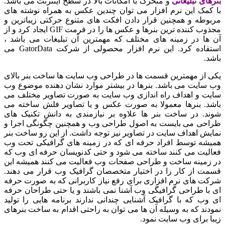
بنرهای تبلیغاتی
و متحرک با امکانات بالا در سطح اینترنت می باشد.
با کمک این نرم افزار می توان چندین عکس به همراه نوشته های
مربوطه و همچنین قرار دادن افکت های متنوع حرکتی زیباترین و
مجذوب کننده ترین بنرها و عکس ها را در فرمت GIF ایجاد کرد و از
آن ها در زمینه های مختلف که مهمترین آن تبلیغات می باشد ،
استفاده کرد. این نرم افزار محصولی از شرکت GatorData می
باشد.
یکی از مهمترین قسمت ها در طراحی وب سایت ها ساخت بنر بالای
وب سایت می باشد. بنرها در بیشتر موارد نشان دهنده موضوع وب
سایت و اهداف راه اندازی وب سایت به صورت تصاویر مختلف می
باشد. بنرها معمولا به صورت عکس و یا تصاویر فلش ساخته می
شوند. در ساخت بنر ها علاوه بر نیازمندی به دانش تکنیک های
طراحی می بایست به اصول طراحی وب و همچنین چگونگی اجرا و
نمایش اهداف سایت در تصاویر نیز توجه داشت. از این رو ساخت بنر
همیشه توسط افراد حرفه ای که در زمینه های گرافیکی تحت وب
فعالیت می کنند ساخته می شود و حتی کدنویسان حرفه ای وب که
در زمینه ساخت و طراحی صفحات وب فعالیت می کنند همیشه این
قسمت از کار را در اختیار متخصصان گرافیک وب قرار می دهند.
شرکت های نرم افزاری برای رفع نیاز کاربرانی که به صورت حرفه
ای با طراحی گرافیگی وب آشنا نمی باشند و یا حتی طراحان حرفه
ای وب که با گرافیک آشنایی چندانی ندارند برنامه هایی را تولید
نمودند که به وسیله آن ها می توان به راحتی اقدام به ساخت بنرهای
زیبا برای وب سایت نمود.