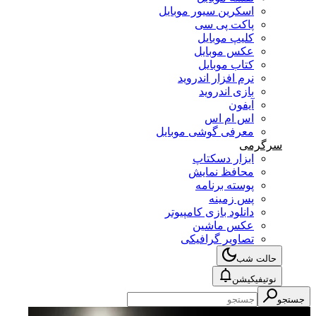
اسکرین سیور موبایل
پاکت پی سی
کلیپ موبایل
عکس موبایل
کتاب موبایل
نرم افزار اندروید
بازی اندروید
آیفون
اس ام اس
معرفی گوشی موبایل
سرگرمی
ابزار دسکتاپ
محافظ نمایش
پوسته برنامه
پس زمینه
دانلود بازی کامپیوتر
عکس ماشین
تصاویر گرافیکی
حالت شب
نوتیفیکیشن
جستجو