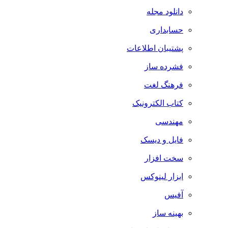
دانلود مجله
حسابداری
پشتیبان اطلاعات
فشرده ساز
فرهنگ لغت
کتاب الکترونیک
مهندسی
فایل و دیسک
سخت افزار
ابزار لینوکس
آفیس
بهینه ساز