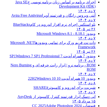
اجرای برنامه بر اساس زبان برنامه نویسی ج
Java SE
Development Kit (JDK)
۷ دی ۱۴۰۴
آنتی ویروس رایگان و قدرتمند آویرا
Avira Free Antivirus
۷ دی ۱۴۰۴
بلو استکس اجرای نرم افزار اندروید در کام
BlueStacks
۲۶ تیر ۱۴۰۵
ویندوز 8.1
8.1 - Microsoft Windows 8.1
۷ دی ۱۴۰۴
دات نت فریم ورک برای تمامی ویندوزها
Microsoft .NET
Framework
۲۶ تیر ۱۴۰۵
ویندوز 7 همراه آپدیت 7 SP1
Windows 7 SP1 Professional
۷ دی ۱۴۰۴
ROM - برنامه نرو | ابزار رایت حرفه ای و
Nero Burning
ROM
۷ دی ۱۴۰۴
ویندوز 10 همراه آپدیت 10 22H2
Windows 10
۸ دی ۱۴۰۴
شیریت برای اندروید و کامپیوتر
SHAREit
۷ دی ۱۴۰۴
انی دسک ابزار قدرتمند کنترل کامپیوتر از
AnyDesk
۱۵ مرداد ۱۴۰۵
فتوشاپ CC 2025
Adobe Photoshop 2024