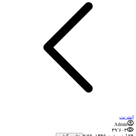
اینترنت
Admin
۳۹٬۶۰۳
۲۹ اردیبهشت ۱۳۹۵،‏ ۲:۵۵