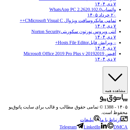
۷ دی ۱۴۰۴
واتساپ
WhatsApp PC 2.2620.102.0
۲۰ خرداد ۱۴۰۵
تمامی مایکروسافت ویژوال C
Microsoft Visual C++
۷ دی ۱۴۰۴
آنتی ویروس نورتون سکوریتی
Norton Security
۷ دی ۱۴۰۴
– ویرایش فایل
Hosts File Editor+
۷ دی ۱۴۰۴
آفیس 2019
2019 Microsoft Office 2019 Pro Plus v
۷ دی ۱۴۰۴
مشاهده همه
۱۴۰۵
- 1388 © تمامی حقوق مطالب و قالب برای سایت پاتوق‌یو
محفوظ است.
ارتباط با ما
تبلیغات
Telegram
LinkedIn
DMCA