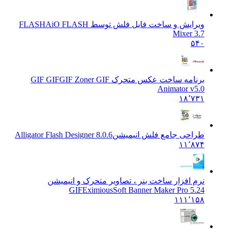
ویرایش و ساخت فایل فلش توسط FLASH
AiO FLASH
Mixer 3.7
۵۴۰
برنامه ساخت عکس متحرک GIF GIF
GIF Zoner GIF
Animator v5.0
۱۸٬۷۳۱
طراحی جامع فلش انیمیشن
Alligator Flash Designer 8.0.6
۱۱٬۸۷۴
نرم افزار ساخت بنر ، تصاویر متحرک و انیمیشن
GIF
EximiousSoft Banner Maker Pro 5.24
۱۱۱٬۱۵۸