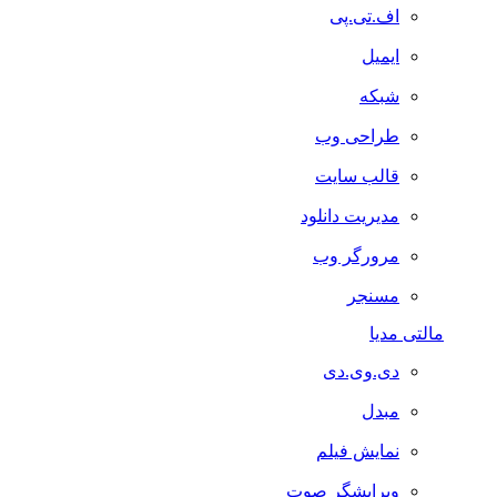
اف.تی.پی
ایمیل
شبکه
طراحی وب
قالب سایت
مدیریت دانلود
مرورگر وب
مسنجر
مالتی مدیا
دی.وی.دی
مبدل
نمایش فیلم
ویرایشگر صوت