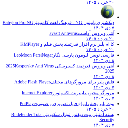
۲۰ خرداد ۱۴۰۵
دیکشنری بابیلون NG - فرهنگ لغت کامپیوتر
Babylon Pro NG
۷ دی ۱۴۰۴
آنتی ویروس آواست
avast! Antivirus
۲۰ خرداد ۱۴۰۵
کا ام پلیر نرم افزار قدرتمند پخش فیلم و
KMPlayer
۲۰ خرداد ۱۴۰۵
فارسی نویس لیومون پارسی نگار
LeoMoon ParsiNegar
۸ دی ۱۴۰۴
آنتی ویروس قدرتمند کسپرسکی 2025
Kaspersky Anti Virus
2025
۸ دی ۱۴۰۴
فلش پلیر برای مرورگرهای مختلف
Adobe Flash Player
۷ دی ۱۴۰۴
مرورگر محبوب اینترنت اکسپلورر
Internet Explorer
۷ دی ۱۴۰۴
پوت پلیر پخش انواع فایل تصویری و صوتی
PotPlayer
۲۰ خرداد ۱۴۰۵
بسته امنیتی بیت دیفندر توتال سکوریتی
Bitdefender Total
Security
۷ دی ۱۴۰۴