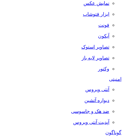
نمایش عکس
ابزار فتوشاپ
فونت
آیکون
تصاویر استوک
تصاویر لایه باز
وکتور
امنیتی
آنتی ویروس
دیواره آتشین
ضد هک و جاسوسی
آپدیت آنتی ویروس
گوناگون