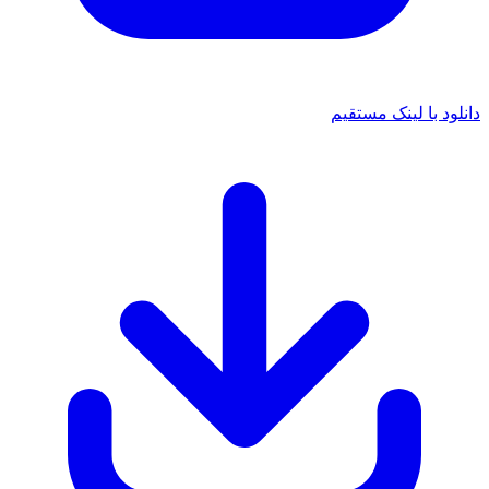
د با لینک مستقیم