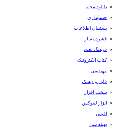
دانلود مجله
حسابداری
پشتیبان اطلاعات
فشرده ساز
فرهنگ لغت
کتاب الکترونیک
مهندسی
فایل و دیسک
سخت افزار
ابزار لینوکس
آفیس
بهینه ساز