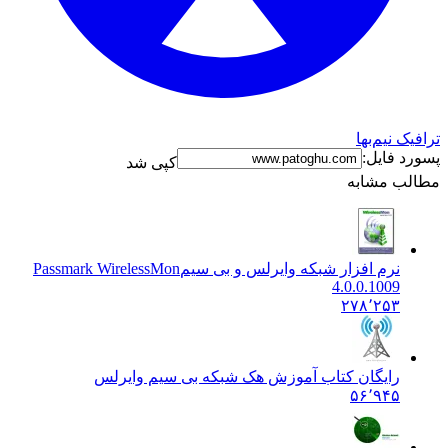
ک نیم‌بها
د فایل:
کپی شد
ب مشابه
نرم افزار شبکه وایرلس و بی سیم
Passmark WirelessMon
4.0.0.1009
۲۷۸٬۲۵۳
رایگان کتاب آموزش هک شبکه بی سیم وایرلس
۵۶٬۹۴۵