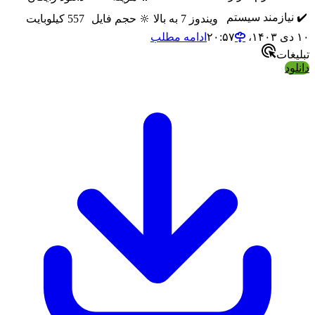
یازمند سیستم
ویندوز 7 به بالا
🔆 حجم فایل
557 کیلوبایت
ادامه مطلب
ات
د