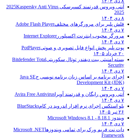
۸ دی ۱۴۰۴
آنتی ویروس قدرتمند کسپرسکی 2025
Kaspersky Anti Virus
2025
۸ دی ۱۴۰۴
فلش پلیر برای مرورگرهای مختلف
Adobe Flash Player
۷ دی ۱۴۰۴
مرورگر محبوب اینترنت اکسپلورر
Internet Explorer
۷ دی ۱۴۰۴
پوت پلیر پخش انواع فایل تصویری و صوتی
PotPlayer
۲۰ خرداد ۱۴۰۵
بسته امنیتی بیت دیفندر توتال سکوریتی
Bitdefender Total
Security
۷ دی ۱۴۰۴
اجرای برنامه بر اساس زبان برنامه نویسی ج
Java SE
Development Kit (JDK)
۷ دی ۱۴۰۴
آنتی ویروس رایگان و قدرتمند آویرا
Avira Free Antivirus
۷ دی ۱۴۰۴
بلو استکس اجرای نرم افزار اندروید در کام
BlueStacks
۲۶ تیر ۱۴۰۵
ویندوز 8.1
8.1 - Microsoft Windows 8.1
۷ دی ۱۴۰۴
دات نت فریم ورک برای تمامی ویندوزها
Microsoft .NET
Framework