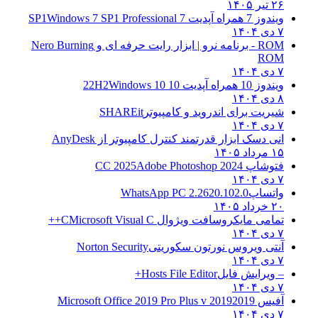
۲۶ تیر ۱۴۰۵
ویندوز 7 همراه آپدیت 7 SP1
Windows 7 SP1 Professional
۷ دی ۱۴۰۴
ROM - برنامه نرو | ابزار رایت حرفه ای و
Nero Burning
ROM
۷ دی ۱۴۰۴
ویندوز 10 همراه آپدیت 10 22H2
Windows 10
۸ دی ۱۴۰۴
شیریت برای اندروید و کامپیوتر
SHAREit
۷ دی ۱۴۰۴
انی دسک ابزار قدرتمند کنترل کامپیوتر از
AnyDesk
۱۵ مرداد ۱۴۰۵
فتوشاپ CC 2025
Adobe Photoshop 2024
۷ دی ۱۴۰۴
واتساپ
WhatsApp PC 2.2620.102.0
۲۰ خرداد ۱۴۰۵
تمامی مایکروسافت ویژوال C
Microsoft Visual C++
۷ دی ۱۴۰۴
آنتی ویروس نورتون سکوریتی
Norton Security
۷ دی ۱۴۰۴
– ویرایش فایل
Hosts File Editor+
۷ دی ۱۴۰۴
آفیس 2019
2019 Microsoft Office 2019 Pro Plus v
۷ دی ۱۴۰۴