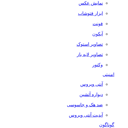
نمایش عکس
ابزار فتوشاپ
فونت
آیکون
تصاویر استوک
تصاویر لایه باز
وکتور
امنیتی
آنتی ویروس
دیواره آتشین
ضد هک و جاسوسی
آپدیت آنتی ویروس
گوناگون