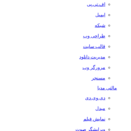
اف.تی.پی
ایمیل
شبکه
طراحی وب
قالب سایت
مدیریت دانلود
مرورگر وب
مسنجر
مالتی مدیا
دی.وی.دی
مبدل
نمایش فیلم
ویرایشگر صوت