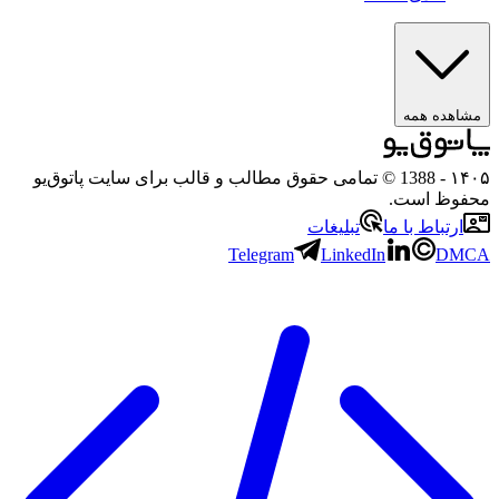
هده همه
۱
- 1388 © تمامی حقوق مطالب و قالب برای سایت پاتوق‌یو
وظ است.
رتباط با ما
تبلیغات
Telegram
LinkedIn
D