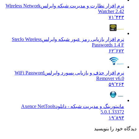
نرم افزار نظارت و مدیریت شبکه وایرلس
Wireless Network
Watcher 2.42
۷۱٬۴۴۳
نرم افزار بازیابی رمز عبور شبکه وایرلس
SterJo Wireless
Passwords 1.4 F
۶۲٬۶۷۲
نرم افزار حذف و بازیابی پسورد وایرلس
WiFi Password
Remover v6.0
۵۹٬۲۶۴
مانیتورینگ و مدیریت شبکه - دانلود
Axence NetTools
5.0.1.33372
۱۹٬۸۹۳
ه خود را بنویسید