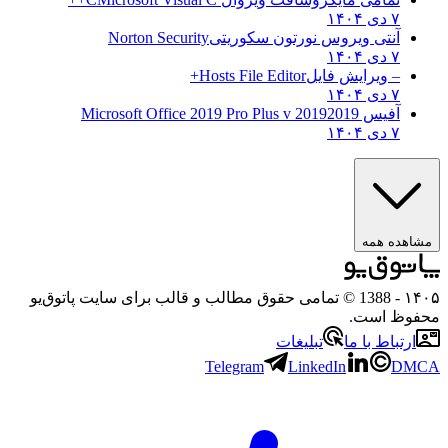
۷ دی ۱۴۰۴
آنتی ویروس نورتون سکوریتی
Norton Security
۷ دی ۱۴۰۴
– ویرایش فایل
Hosts File Editor+
۷ دی ۱۴۰۴
آفیس 2019
2019 Microsoft Office 2019 Pro Plus v
۷ دی ۱۴۰۴
هده همه
۱
- 1388 © تمامی حقوق مطالب و قالب برای سایت پاتوق‌یو
وظ است.
رتباط با ما
تبلیغات
Telegram
LinkedIn
D