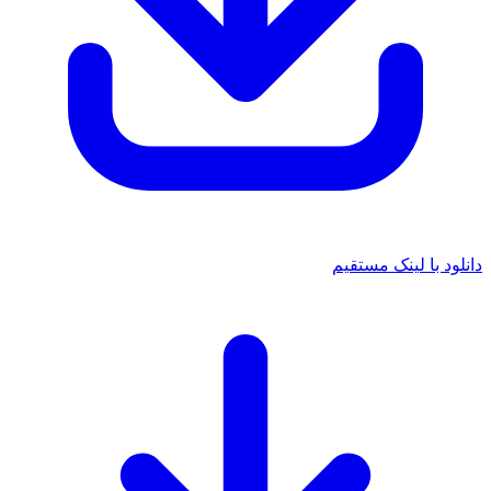
د با لینک مستقیم