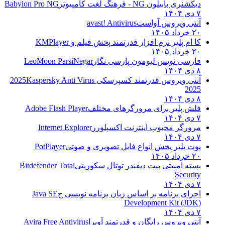
دیکشنری بابیلون NG - فرهنگ لغت کامپیوتر
Babylon Pro NG
۷ دی ۱۴۰۴
آنتی ویروس آواست
avast! Antivirus
۲۰ خرداد ۱۴۰۵
کا ام پلیر نرم افزار قدرتمند پخش فیلم و
KMPlayer
۲۰ خرداد ۱۴۰۵
فارسی نویس لیومون پارسی نگار
LeoMoon ParsiNegar
۸ دی ۱۴۰۴
آنتی ویروس قدرتمند کسپرسکی 2025
Kaspersky Anti Virus
2025
۸ دی ۱۴۰۴
فلش پلیر برای مرورگرهای مختلف
Adobe Flash Player
۷ دی ۱۴۰۴
مرورگر محبوب اینترنت اکسپلورر
Internet Explorer
۷ دی ۱۴۰۴
پوت پلیر پخش انواع فایل تصویری و صوتی
PotPlayer
۲۰ خرداد ۱۴۰۵
بسته امنیتی بیت دیفندر توتال سکوریتی
Bitdefender Total
Security
۷ دی ۱۴۰۴
اجرای برنامه بر اساس زبان برنامه نویسی ج
Java SE
Development Kit (JDK)
۷ دی ۱۴۰۴
آنتی ویروس رایگان و قدرتمند آویرا
Avira Free Antivirus