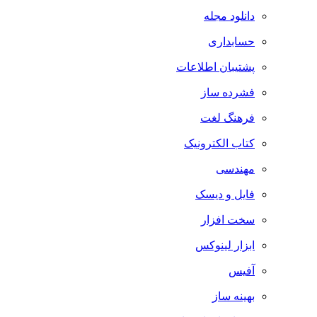
دانلود مجله
حسابداری
پشتیبان اطلاعات
فشرده ساز
فرهنگ لغت
کتاب الکترونیک
مهندسی
فایل و دیسک
سخت افزار
ابزار لینوکس
آفیس
بهینه ساز