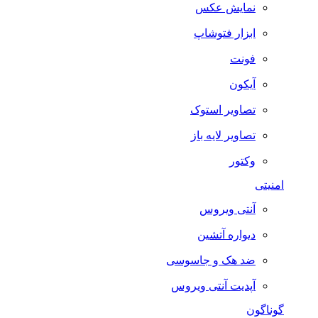
نمایش عکس
ابزار فتوشاپ
فونت
آیکون
تصاویر استوک
تصاویر لایه باز
وکتور
امنیتی
آنتی ویروس
دیواره آتشین
ضد هک و جاسوسی
آپدیت آنتی ویروس
گوناگون