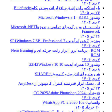
۷ دی ۱۴۰۴
بلو استکس اجرای نرم افزار اندروید در کام
BlueStacks
۲۶ تیر ۱۴۰۵
ویندوز 8.1
8.1 - Microsoft Windows 8.1
۷ دی ۱۴۰۴
دات نت فریم ورک برای تمامی ویندوزها
Microsoft .NET
Framework
۲۶ تیر ۱۴۰۵
ویندوز 7 همراه آپدیت 7 SP1
Windows 7 SP1 Professional
۷ دی ۱۴۰۴
ROM - برنامه نرو | ابزار رایت حرفه ای و
Nero Burning
ROM
۷ دی ۱۴۰۴
ویندوز 10 همراه آپدیت 10 22H2
Windows 10
۸ دی ۱۴۰۴
شیریت برای اندروید و کامپیوتر
SHAREit
۷ دی ۱۴۰۴
انی دسک ابزار قدرتمند کنترل کامپیوتر از
AnyDesk
۲۳ تیر ۱۴۰۵
فتوشاپ CC 2025
Adobe Photoshop 2024
۷ دی ۱۴۰۴
واتساپ
WhatsApp PC 2.2620.102.0
۲۰ خرداد ۱۴۰۵
تمامی مایکروسافت ویژوال C
Microsoft Visual C++