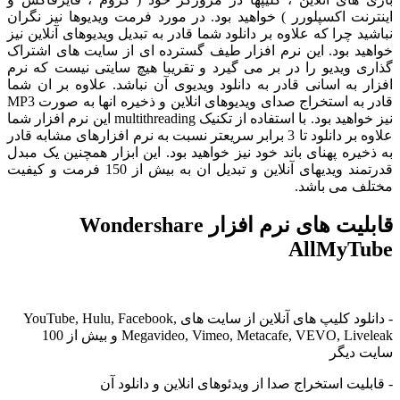
رنت اکسپلورر ) خواهید بود. در مورد فرمت ویدیوها نیز نگران
د چرا که علاوه بر دانلود شما قادر به تبدیل ویدیوهای آنلاین نیز
ید بود. این نرم افزار طیف گسترده ای از سایت های اشتراک
ی ویدیو را در بر می گیرد و تقریبا هیچ سایتی نیست که نرم
ر به اسانی قادر به دانلود ویدیوی آن نباشد. علاوه بر ان شما
قادر به استخراج صدای ویدیوهای انلاین و ذخیره انها به صورت MP3
واهید بود. با استفاده از تکنیک
multithreading این نرم افزار شما
علاوه بر دانلود تا 3 برابر سریعتر نسبت به نرم افزارهای مشابه قادر
خیره پهنای باند خود نیز خواهید بود. این ابزار همچنین یک مبدل
قدرتمند ویدیهای آنلاین و تبدیل ان به بیش از 150 فرمت و کیفیت
ف می باشد.
قابلیت های نرم افزار Wondershare
AllMyT
- دانلود کلیپ های آنلاین از سایت های YouTube, Hulu, Facebook,
Megavideo, Vimeo, Metacafe, VEVO, Liveleak و بیش از 100
 دیگر
لیت استخراج صدا از ویدئوهای انلاین و دانلود آن