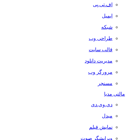
اف.تی.پی
ایمیل
شبکه
طراحی وب
قالب سایت
مدیریت دانلود
مرورگر وب
مسنجر
مالتی مدیا
دی.وی.دی
مبدل
نمایش فیلم
ویرایشگر صوت