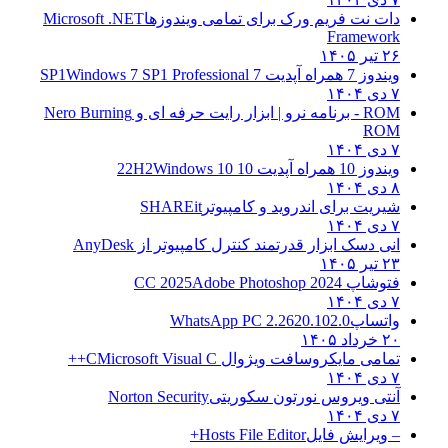
دات نت فریم ورک برای تمامی ویندوزها
Microsoft .NET
Framework
۲۶ تیر ۱۴۰۵
ویندوز 7 همراه آپدیت 7 SP1
Windows 7 SP1 Professional
۷ دی ۱۴۰۴
ROM - برنامه نرو | ابزار رایت حرفه ای و
Nero Burning
ROM
۷ دی ۱۴۰۴
ویندوز 10 همراه آپدیت 10 22H2
Windows 10
۸ دی ۱۴۰۴
شیریت برای اندروید و کامپیوتر
SHAREit
۷ دی ۱۴۰۴
انی دسک ابزار قدرتمند کنترل کامپیوتر از
AnyDesk
۲۳ تیر ۱۴۰۵
فتوشاپ CC 2025
Adobe Photoshop 2024
۷ دی ۱۴۰۴
واتساپ
WhatsApp PC 2.2620.102.0
۲۰ خرداد ۱۴۰۵
تمامی مایکروسافت ویژوال C
Microsoft Visual C++
۷ دی ۱۴۰۴
آنتی ویروس نورتون سکوریتی
Norton Security
۷ دی ۱۴۰۴
– ویرایش فایل
Hosts File Editor+