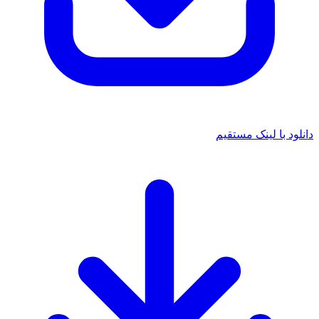
د با لینک مستقیم