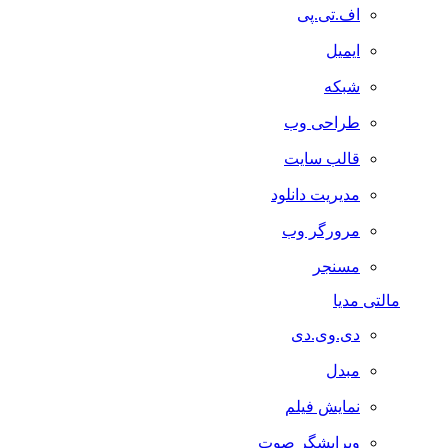
اف.تی.پی
ایمیل
شبکه
طراحی وب
قالب سایت
مدیریت دانلود
مرورگر وب
مسنجر
مالتی مدیا
دی.وی.دی
مبدل
نمایش فیلم
ویرایشگر صوت