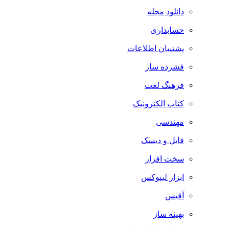
دانلود مجله
حسابداری
پشتیبان اطلاعات
فشرده ساز
فرهنگ لغت
کتاب الکترونیک
مهندسی
فایل و دیسک
سخت افزار
ابزار لینوکس
آفیس
بهینه ساز