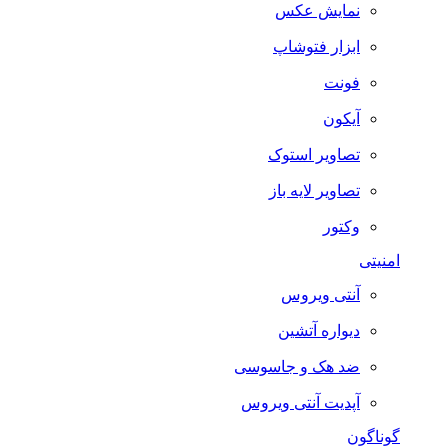
نمایش عکس
ابزار فتوشاپ
فونت
آیکون
تصاویر استوک
تصاویر لایه باز
وکتور
امنیتی
آنتی ویروس
دیواره آتشین
ضد هک و جاسوسی
آپدیت آنتی ویروس
گوناگون