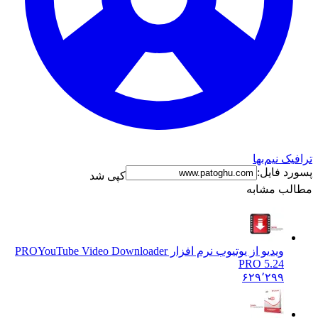
ک نیم‌بها
د فایل:
کپی شد
ب مشابه
ویدیو از یوتیوب نرم افزار PRO
YouTube Video Downloader
PRO 5.24
۶۲۹٬۲۹۹