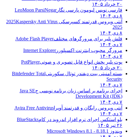
۲۰ خرداد ۱۴۰۵
فارسی نویس لیومون پارسی نگار
LeoMoon ParsiNegar
۸ دی ۱۴۰۴
آنتی ویروس قدرتمند کسپرسکی 2025
Kaspersky Anti Virus
2025
۸ دی ۱۴۰۴
فلش پلیر برای مرورگرهای مختلف
Adobe Flash Player
۷ دی ۱۴۰۴
مرورگر محبوب اینترنت اکسپلورر
Internet Explorer
۷ دی ۱۴۰۴
پوت پلیر پخش انواع فایل تصویری و صوتی
PotPlayer
۲۰ خرداد ۱۴۰۵
بسته امنیتی بیت دیفندر توتال سکوریتی
Bitdefender Total
Security
۷ دی ۱۴۰۴
اجرای برنامه بر اساس زبان برنامه نویسی ج
Java SE
Development Kit (JDK)
۷ دی ۱۴۰۴
آنتی ویروس رایگان و قدرتمند آویرا
Avira Free Antivirus
۷ دی ۱۴۰۴
بلو استکس اجرای نرم افزار اندروید در کام
BlueStacks
۲۶ تیر ۱۴۰۵
ویندوز 8.1
8.1 - Microsoft Windows 8.1
۷ دی ۱۴۰۴