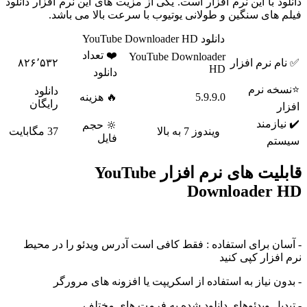
د با این نرم افزار است. یکی از مزیت های این نرم افزار دانلود
 های سنگین و طولانی یوتیوب با سرعت بالا می باشد.
دانلود YouTube Downloader HD
❤️ تعداد
YouTube Downloader
م نرم افزار
۸۲۶٬۵۳۲
HD
دانلود
خه نرم
دانلود
5.9.9.0
🔥 هزینه
رایگان
ر
یازمند
🔆 حجم
ویندوز 7 به بالا
37 مگابایت
فایل
تم
قابلیت های نرم افزار YouTube
Downloader
ان برای استفاده : فقط کافی است آدرس ویدئو را در محیط
فزار کپی کنید
ن نیاز به استفاده از اسکریپت یا افزونه های مرورگر
دیل ویدئوهای دانلود شده به فرمت های مختلف