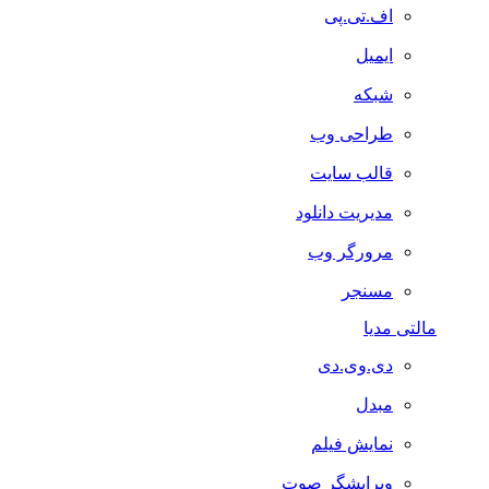
اف.تی.پی
ایمیل
شبکه
طراحی وب
قالب سایت
مدیریت دانلود
مرورگر وب
مسنجر
مالتی مدیا
دی.وی.دی
مبدل
نمایش فیلم
ویرایشگر صوت