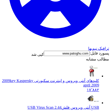
 نیم‌بها
 فایل:
کپی شد
ب مشابه
کلیدهای آنتی ویروس و اینترنت سکیورتی 2009
key Kaspersky
april 2009
۱۷٬۸۸۲
USB آنتی ویروس فلش
USB Virus Scan 2.44