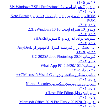
۲۶ تیر ۱۴۰۵
ویندوز 7 همراه آپدیت 7 SP1
Windows 7 SP1 Professional
۷ دی ۱۴۰۴
ROM - برنامه نرو | ابزار رایت حرفه ای و
Nero Burning
ROM
۷ دی ۱۴۰۴
ویندوز 10 همراه آپدیت 10 22H2
Windows 10
۸ دی ۱۴۰۴
شیریت برای اندروید و کامپیوتر
SHAREit
۷ دی ۱۴۰۴
انی دسک ابزار قدرتمند کنترل کامپیوتر از
AnyDesk
۲۳ تیر ۱۴۰۵
فتوشاپ CC 2025
Adobe Photoshop 2024
۷ دی ۱۴۰۴
واتساپ
WhatsApp PC 2.2620.102.0
۲۰ خرداد ۱۴۰۵
تمامی مایکروسافت ویژوال C
Microsoft Visual C++
۷ دی ۱۴۰۴
آنتی ویروس نورتون سکوریتی
Norton Security
۷ دی ۱۴۰۴
– ویرایش فایل
Hosts File Editor+
۷ دی ۱۴۰۴
آفیس 2019
2019 Microsoft Office 2019 Pro Plus v
۷ دی ۱۴۰۴