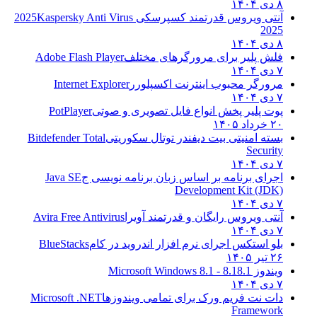
۸ دی ۱۴۰۴
آنتی ویروس قدرتمند کسپرسکی 2025
Kaspersky Anti Virus
2025
۸ دی ۱۴۰۴
فلش پلیر برای مرورگرهای مختلف
Adobe Flash Player
۷ دی ۱۴۰۴
مرورگر محبوب اینترنت اکسپلورر
Internet Explorer
۷ دی ۱۴۰۴
پوت پلیر پخش انواع فایل تصویری و صوتی
PotPlayer
۲۰ خرداد ۱۴۰۵
بسته امنیتی بیت دیفندر توتال سکوریتی
Bitdefender Total
Security
۷ دی ۱۴۰۴
اجرای برنامه بر اساس زبان برنامه نویسی ج
Java SE
Development Kit (JDK)
۷ دی ۱۴۰۴
آنتی ویروس رایگان و قدرتمند آویرا
Avira Free Antivirus
۷ دی ۱۴۰۴
بلو استکس اجرای نرم افزار اندروید در کام
BlueStacks
۲۶ تیر ۱۴۰۵
ویندوز 8.1
8.1 - Microsoft Windows 8.1
۷ دی ۱۴۰۴
دات نت فریم ورک برای تمامی ویندوزها
Microsoft .NET
Framework