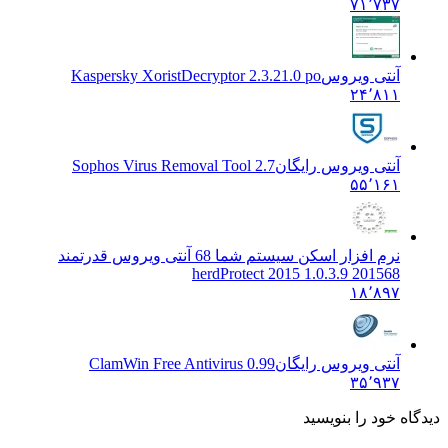
۷۱٬۷۳۷
آنتی ویروس
Kaspersky XoristDecryptor 2.3.21.0 po
۲۴٬۸۱۱
آنتی ویروس رایگان
Sophos Virus Removal Tool 2.7
۵۵٬۱۶۱
نرم افزار اسکن سیستم شما 68 آنتی ویروس قدرتمند
2015
68 herdProtect 2015 1.0.3.9
۱۸٬۸۹۷
آنتی ویروس رایگان
ClamWin Free Antivirus 0.99
۳۵٬۹۳۷
ه خود را بنویسید