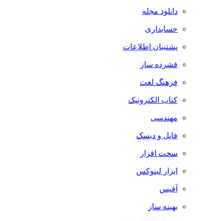
دانلود مجله
حسابداری
پشتیبان اطلاعات
فشرده ساز
فرهنگ لغت
کتاب الکترونیک
مهندسی
فایل و دیسک
سخت افزار
ابزار لینوکس
آفیس
بهینه ساز