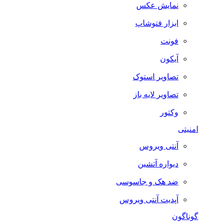
نمایش عکس
ابزار فتوشاپ
فونت
آیکون
تصاویر استوک
تصاویر لایه باز
وکتور
امنیتی
آنتی ویروس
دیواره آتشین
ضد هک و جاسوسی
آپدیت آنتی ویروس
گوناگون