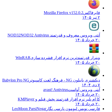
فایرفاکس
Mozilla Firefox v152.0.2
۲ تیر ۱۴۰۵
آنتی ویروس معروف و قدرتمند NOD32
NOD32 Antivirus
۲۰ خرداد ۱۴۰۵
وینرار قدرتمندترین نرم افزار فشرده سازی
WinRAR
۲۰ خرداد ۱۴۰۵
دیکشنری بابیلون NG - فرهنگ لغت کامپیوتر
Babylon Pro NG
۷ دی ۱۴۰۴
آنتی ویروس آواست
avast! Antivirus
۲۰ خرداد ۱۴۰۵
کا ام پلیر نرم افزار قدرتمند پخش فیلم و
KMPlayer
۲۰ خرداد ۱۴۰۵
فارسی نویس لیومون پارسی نگار
LeoMoon ParsiNegar