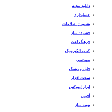
دانلود مجله
حسابداری
پشتیبان اطلاعات
فشرده ساز
فرهنگ لغت
کتاب الکترونیک
مهندسی
فایل و دیسک
سخت افزار
ابزار لینوکس
آفیس
بهینه ساز