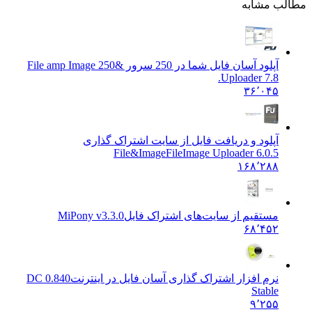
ب مشابه
آپلود آسان فایل شما در 250 سرور &
250 File amp Image
Uploader 7.8.
۳۶٬۰۴۵
آپلود و دریافت فایل از سایت اشتراک گذاری
File&Image
FileImage Uploader 6.0.5
۱۶۸٬۲۸۸
مستقیم از سایت‌های اشتراک فایل
MiPony v3.3.0
۶۸٬۴۵۲
نرم افزار اشتراک گذاری آسان فایل در اینترنت
DC 0.840
Stable
۹٬۲۵۵