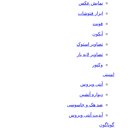
نمایش عکس
ابزار فتوشاپ
فونت
آیکون
تصاویر استوک
تصاویر لایه باز
وکتور
امنیتی
آنتی ویروس
دیواره آتشین
ضد هک و جاسوسی
آپدیت آنتی ویروس
گوناگون