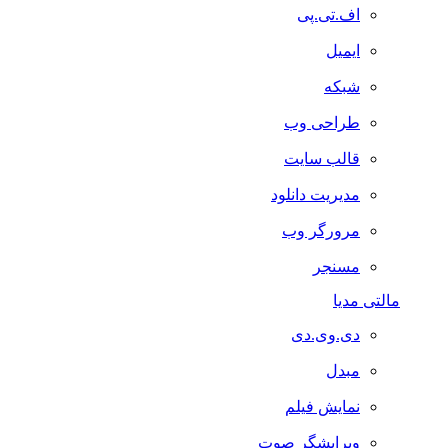
اف.تی.پی
ایمیل
شبکه
طراحی وب
قالب سایت
مدیریت دانلود
مرورگر وب
مسنجر
مالتی مدیا
دی.وی.دی
مبدل
نمایش فیلم
ویرایشگر صوت