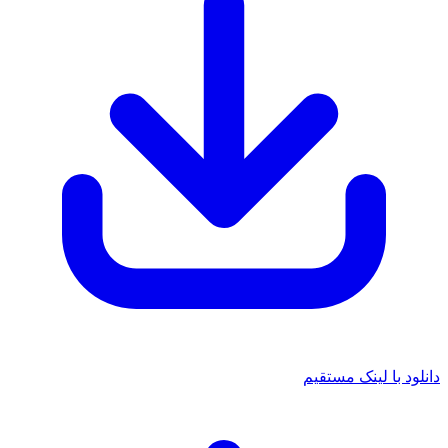
د با لینک مستقیم