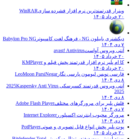
وینرار قدرتمندترین نرم افزار فشرده سازی
WinRAR
۲۰ خرداد ۱۴۰۵
دیکشنری بابیلون NG - فرهنگ لغت کامپیوتر
Babylon Pro NG
۷ دی ۱۴۰۴
آنتی ویروس آواست
avast! Antivirus
۲۰ خرداد ۱۴۰۵
کا ام پلیر نرم افزار قدرتمند پخش فیلم و
KMPlayer
۲۰ خرداد ۱۴۰۵
فارسی نویس لیومون پارسی نگار
LeoMoon ParsiNegar
۸ دی ۱۴۰۴
آنتی ویروس قدرتمند کسپرسکی 2025
Kaspersky Anti Virus
2025
۸ دی ۱۴۰۴
فلش پلیر برای مرورگرهای مختلف
Adobe Flash Player
۷ دی ۱۴۰۴
مرورگر محبوب اینترنت اکسپلورر
Internet Explorer
۷ دی ۱۴۰۴
پوت پلیر پخش انواع فایل تصویری و صوتی
PotPlayer
۲۰ خرداد ۱۴۰۵
بسته امنیتی بیت دیفندر توتال سکوریتی
Bitdefender Total