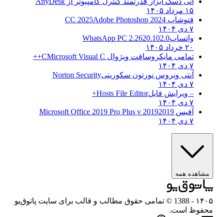
انی دسک ابزار قدرتمند کنترل کامپیوتر از
AnyDesk
۱۵ مرداد ۱۴۰۵
فتوشاپ CC 2025
Adobe Photoshop 2024
۷ دی ۱۴۰۴
واتساپ
WhatsApp PC 2.2620.102.0
۲۰ خرداد ۱۴۰۵
تمامی مایکروسافت ویژوال C
Microsoft Visual C++
۷ دی ۱۴۰۴
آنتی ویروس نورتون سکوریتی
Norton Security
۷ دی ۱۴۰۴
– ویرایش فایل
Hosts File Editor+
۷ دی ۱۴۰۴
آفیس 2019
2019 Microsoft Office 2019 Pro Plus v
۷ دی ۱۴۰۴
هده همه
۱
- 1388 © تمامی حقوق مطالب و قالب برای سایت پاتوق‌یو
وظ است.