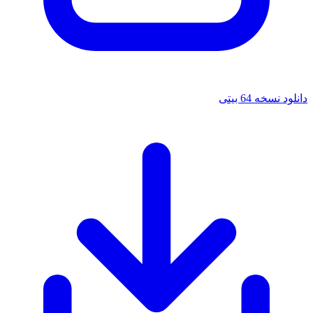
سخه 64 بیتی