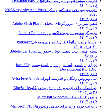
فارسی نویس لیومون پارسی نگار
LeoMoon ParsiNegar
۸ دی ۱۴۰۴
آنتی ویروس قدرتمند کسپرسکی 2025
Kaspersky Anti Virus
2025
۸ دی ۱۴۰۴
فلش پلیر برای مرورگرهای مختلف
Adobe Flash Player
۷ دی ۱۴۰۴
مرورگر محبوب اینترنت اکسپلورر
Internet Explorer
۷ دی ۱۴۰۴
پوت پلیر پخش انواع فایل تصویری و صوتی
PotPlayer
۲۰ خرداد ۱۴۰۵
بسته امنیتی بیت دیفندر توتال سکوریتی
Bitdefender Total
Security
۷ دی ۱۴۰۴
اجرای برنامه بر اساس زبان برنامه نویسی ج
Java SE
Development Kit (JDK)
۷ دی ۱۴۰۴
آنتی ویروس رایگان و قدرتمند آویرا
Avira Free Antivirus
۷ دی ۱۴۰۴
بلو استکس اجرای نرم افزار اندروید در کام
BlueStacks
۲۶ تیر ۱۴۰۵
ویندوز 8.1
8.1 - Microsoft Windows 8.1
۷ دی ۱۴۰۴
دات نت فریم ورک برای تمامی ویندوزها
Microsoft .NET