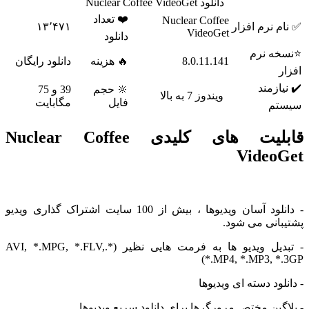
دانلود Nuclear Coffee VideoGet
❤️ تعداد
Nuclear Coffee
 نرم افزار
۱۳٬۴۷۱
VideoGet
دانلود
ه نرم
8.0.11.141
🔥 هزینه
دانلود رایگان
ازمند
🔆 حجم
39 و 75
ویندوز 7 به بالا
فایل
مگابایت
م
قابلیت های کلیدی Nuclear Coffee
Video
- دانلود آسان ویدیوها ، بیش از 100 سایت اشتراک گذاری ویدیو
انی می شود.
- تبدیل ویدیو ها به فرمت هایی نظیر (*.AVI, *.MPG, *.FLV,
*.MP4, *.MP3, *
ود دسته ای ویدیوها
گین مختص مرورگرها برای دانلود سریع ویدیوها