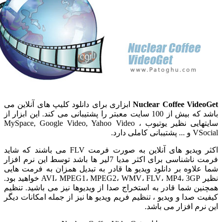
Nuclear Coffee Vid
ابزاری برای دانلود کلیپ های آنلاین می
باشد که بیش از 100 سایت معبتر را پشتیبانی می کند. این ابزار از
سایتهایی نظیر یوتیوب ، MySpace, Google Video, Yahoo Video
 کاملی دارد.
اکثر ویدیو های آنلاین به صورت فرمت FLV می باشند که شاید
فرمت ناشناسی برای اکثر مدیا 7لیر ها باشد توسط این نرم افزار
لاوه بر دانلود ویدیو ها قادر به تبدیل همزان به فرمت هایی
AVI، MPEG1، MPEG2، WMV، FLV، MP4، 3GP
خواهید بود.
ن شما قادر به استخراج صدا از ویدیوها نیز می باشید. تنظیم
 صدا و ویدیو ، تنظیم فریم ویدیو ها نیز از جمله امکانات دیگر
رم افزار می باشد.