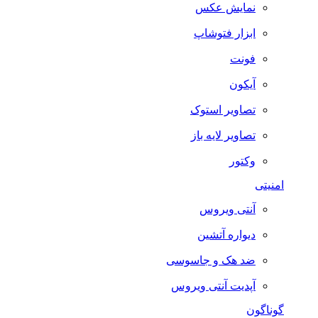
نمایش عکس
ابزار فتوشاپ
فونت
آیکون
تصاویر استوک
تصاویر لایه باز
وکتور
امنیتی
آنتی ویروس
دیواره آتشین
ضد هک و جاسوسی
آپدیت آنتی ویروس
گوناگون