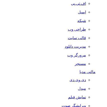
اف.تی.پی
ایمیل
شبکه
طراحی وب
قالب سایت
مدیریت دانلود
مرورگر وب
مسنجر
مالتی مدیا
دی.وی.دی
مبدل
نمایش فیلم
ویرایشگر صوت