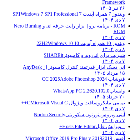
Framework
۲۶ تیر ۱۴۰۵
ویندوز 7 همراه آپدیت 7 SP1
Windows 7 SP1 Professional
۷ دی ۱۴۰۴
ROM - برنامه نرو | ابزار رایت حرفه ای و
Nero Burning
ROM
۷ دی ۱۴۰۴
ویندوز 10 همراه آپدیت 10 22H2
Windows 10
۸ دی ۱۴۰۴
شیریت برای اندروید و کامپیوتر
SHAREit
۷ دی ۱۴۰۴
انی دسک ابزار قدرتمند کنترل کامپیوتر از
AnyDesk
۱۵ مرداد ۱۴۰۵
فتوشاپ CC 2025
Adobe Photoshop 2024
۷ دی ۱۴۰۴
واتساپ
WhatsApp PC 2.2620.102.0
۲۰ خرداد ۱۴۰۵
تمامی مایکروسافت ویژوال C
Microsoft Visual C++
۷ دی ۱۴۰۴
آنتی ویروس نورتون سکوریتی
Norton Security
۷ دی ۱۴۰۴
– ویرایش فایل
Hosts File Editor+
۷ دی ۱۴۰۴
آفیس 2019
2019 Microsoft Office 2019 Pro Plus v