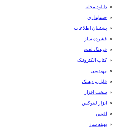
دانلود مجله
حسابداری
پشتیبان اطلاعات
فشرده ساز
فرهنگ لغت
کتاب الکترونیک
مهندسی
فایل و دیسک
سخت افزار
ابزار لینوکس
آفیس
بهینه ساز