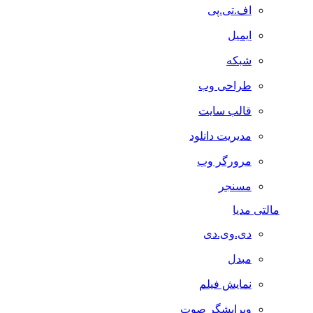
اف.تی.پی
ایمیل
شبکه
طراحی وب
قالب سایت
مدیریت دانلود
مرورگر وب
مسنجر
مالتی مدیا
دی.وی.دی
مبدل
نمایش فیلم
ویرایشگر صوت