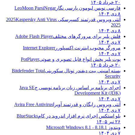
۲۰ خرداد ۱۴۰۵
فارسی نویس لیومون پارسی نگار
LeoMoon ParsiNegar
۸ دی ۱۴۰۴
آنتی ویروس قدرتمند کسپرسکی 2025
Kaspersky Anti Virus
2025
۸ دی ۱۴۰۴
فلش پلیر برای مرورگرهای مختلف
Adobe Flash Player
۷ دی ۱۴۰۴
مرورگر محبوب اینترنت اکسپلورر
Internet Explorer
۷ دی ۱۴۰۴
پوت پلیر پخش انواع فایل تصویری و صوتی
PotPlayer
۲۰ خرداد ۱۴۰۵
بسته امنیتی بیت دیفندر توتال سکوریتی
Bitdefender Total
Security
۷ دی ۱۴۰۴
اجرای برنامه بر اساس زبان برنامه نویسی ج
Java SE
Development Kit (JDK)
۷ دی ۱۴۰۴
آنتی ویروس رایگان و قدرتمند آویرا
Avira Free Antivirus
۷ دی ۱۴۰۴
بلو استکس اجرای نرم افزار اندروید در کام
BlueStacks
۲۶ تیر ۱۴۰۵
ویندوز 8.1
8.1 - Microsoft Windows 8.1
۷ دی ۱۴۰۴