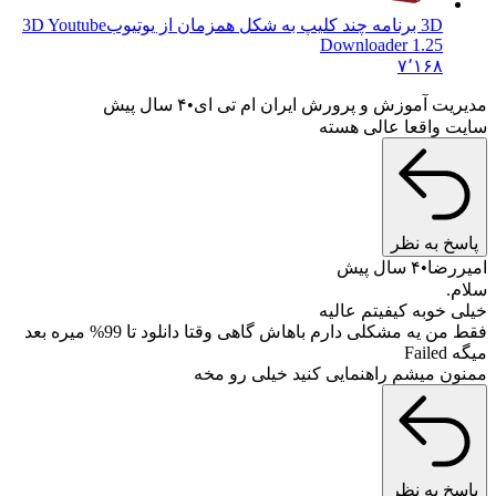
3D برنامه چند کلیپ به شکل همزمان از یوتیوب
3D Youtube
Downloader 1.25
۷٬۱۶۸
ت آموزش و پرورش ایران ام تی ای
۴ سال پیش
واقعا عالی هسته
 به نظر
ضا
۴ سال پیش
خوبه کیفیتم عالیه
فقط من یه مشکلی دارم باهاش گاهی وقتا دانلود تا 99% میره بعد
F
 میشم راهنمایی کنید خیلی رو مخه
 به نظر