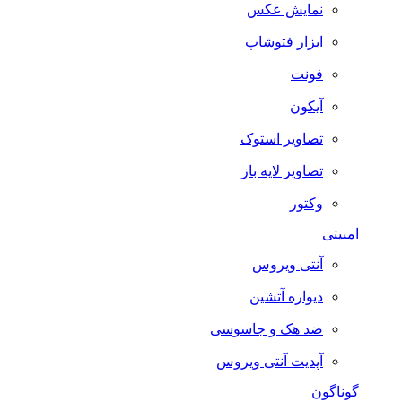
نمایش عکس
ابزار فتوشاپ
فونت
آیکون
تصاویر استوک
تصاویر لایه باز
وکتور
امنیتی
آنتی ویروس
دیواره آتشین
ضد هک و جاسوسی
آپدیت آنتی ویروس
گوناگون