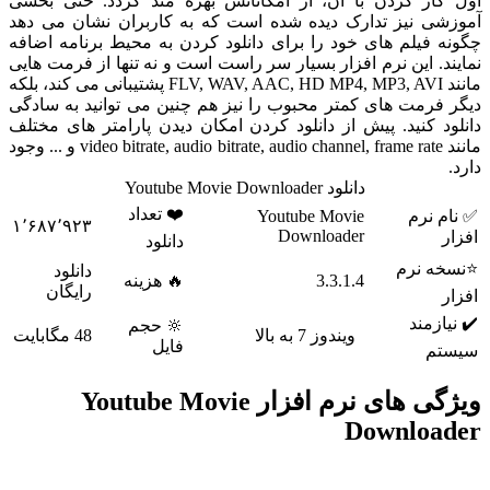
ار کردن با آن، از امکاناتش بهره مند گردد. حتی بخشی
ی نیز تدارک دیده شده است که به کاربران نشان می دهد
 فیلم های خود را برای دانلود کردن به محیط برنامه اضافه
د. این نرم افزار بسیار سر راست است و نه تنها از فرمت هایی
مانند FLV, WAV, AAC, HD MP4, MP3, AVI پشتیبانی می کند، بلکه
فرمت های کمتر محبوب را نیز هم چنین می توانید به سادگی
د کنید. پیش از دانلود کردن امکان دیدن پارامتر های مختلف
مانند video bitrate, audio bitrate, audio channel, frame rate و ... وجود
دانلود Youtube Movie Downloader
❤️ تعداد
 نرم
Youtube Movie
۱٬۶۸۷٬۹۲۳
Downloader
دانلود
ه نرم
دانلود
3.3.1.4
🔥 هزینه
رایگان
ازمند
🔆 حجم
ویندوز 7 به بالا
48 مگابایت
فایل
م
ویژگی های نرم افزار Youtube Movie
Downloa