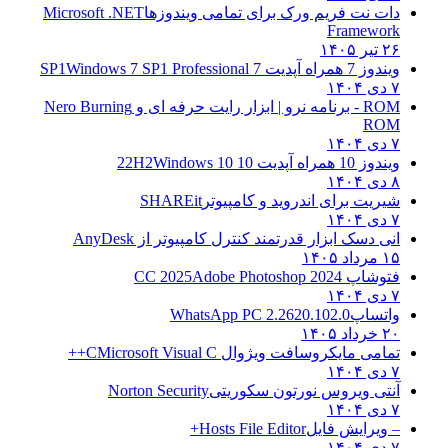
دات نت فریم ورک برای تمامی ویندوزها
Microsoft .NET
Framework
۲۶ تیر ۱۴۰۵
ویندوز 7 همراه آپدیت 7 SP1
Windows 7 SP1 Professional
۷ دی ۱۴۰۴
ROM - برنامه نرو | ابزار رایت حرفه ای و
Nero Burning
ROM
۷ دی ۱۴۰۴
ویندوز 10 همراه آپدیت 10 22H2
Windows 10
۸ دی ۱۴۰۴
شیریت برای اندروید و کامپیوتر
SHAREit
۷ دی ۱۴۰۴
انی دسک ابزار قدرتمند کنترل کامپیوتر از
AnyDesk
۱۵ مرداد ۱۴۰۵
فتوشاپ CC 2025
Adobe Photoshop 2024
۷ دی ۱۴۰۴
واتساپ
WhatsApp PC 2.2620.102.0
۲۰ خرداد ۱۴۰۵
تمامی مایکروسافت ویژوال C
Microsoft Visual C++
۷ دی ۱۴۰۴
آنتی ویروس نورتون سکوریتی
Norton Security
۷ دی ۱۴۰۴
– ویرایش فایل
Hosts File Editor+
۷ دی ۱۴۰۴