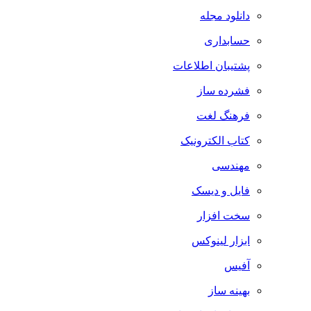
دانلود مجله
حسابداری
پشتیبان اطلاعات
فشرده ساز
فرهنگ لغت
کتاب الکترونیک
مهندسی
فایل و دیسک
سخت افزار
ابزار لینوکس
آفیس
بهینه ساز