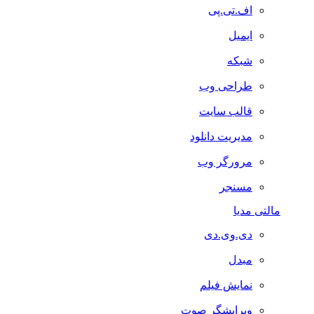
اف.تی.پی
ایمیل
شبکه
طراحی وب
قالب سایت
مدیریت دانلود
مرورگر وب
مسنجر
مالتی مدیا
دی.وی.دی
مبدل
نمایش فیلم
ویرایشگر صوت