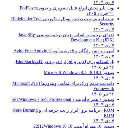
۷ دی ۱۴۰۴
پوت پلیر پخش انواع فایل تصویری و صوتی
PotPlayer
۲۰ خرداد ۱۴۰۵
بسته امنیتی بیت دیفندر توتال سکوریتی
Bitdefender Total
Security
۷ دی ۱۴۰۴
اجرای برنامه بر اساس زبان برنامه نویسی ج
Java SE
Development Kit (JDK)
۷ دی ۱۴۰۴
آنتی ویروس رایگان و قدرتمند آویرا
Avira Free Antivirus
۷ دی ۱۴۰۴
بلو استکس اجرای نرم افزار اندروید در کام
BlueStacks
۲۶ تیر ۱۴۰۵
ویندوز 8.1
8.1 - Microsoft Windows 8.1
۷ دی ۱۴۰۴
دات نت فریم ورک برای تمامی ویندوزها
Microsoft .NET
Framework
۲۶ تیر ۱۴۰۵
ویندوز 7 همراه آپدیت 7 SP1
Windows 7 SP1 Professional
۷ دی ۱۴۰۴
ROM - برنامه نرو | ابزار رایت حرفه ای و
Nero Burning
ROM
۷ دی ۱۴۰۴
ویندوز 10 همراه آپدیت 10 22H2
Windows 10