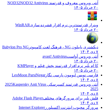
آنتی ویروس معروف و قدرتمند NOD32
NOD32 Antivirus
۲۰ خرداد ۱۴۰۵
وینرار قدرتمندترین نرم افزار فشرده سازی
WinRAR
۲۰ خرداد ۱۴۰۵
دیکشنری بابیلون NG - فرهنگ لغت کامپیوتر
Babylon Pro NG
۷ دی ۱۴۰۴
آنتی ویروس آواست
avast! Antivirus
۲۰ خرداد ۱۴۰۵
کا ام پلیر نرم افزار قدرتمند پخش فیلم و
KMPlayer
۲۰ خرداد ۱۴۰۵
فارسی نویس لیومون پارسی نگار
LeoMoon ParsiNegar
۸ دی ۱۴۰۴
آنتی ویروس قدرتمند کسپرسکی 2025
Kaspersky Anti Virus
2025
۸ دی ۱۴۰۴
فلش پلیر برای مرورگرهای مختلف
Adobe Flash Player
۷ دی ۱۴۰۴
مرورگر محبوب اینترنت اکسپلورر
Internet Explorer