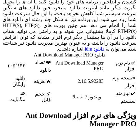
و انداختن، برنامه های خود را دانلود کنید یا آن ها را تحویل
. دیگر مانند اینترنت دانلود منیجر، حین دانلود های سنگین
سیستم شما کاهش نخواهد یافت، با این حال سرعت دانلود
اد می شود. این برنامه نیز به شکل چند رشته ای دانلود های
شما را انجام می دهد. هم چنین پورت های HTTP(S), FTP(S),
RTMP(x) کاملا پشتیبانی می شوند و به راحتی می توانید شتاب
 را در آن ها ببینید.از دیگر نرم افزار مشابه که توان افزایش
انلود را داشته و به عنوان بهترین مدیریت دانلود نیز شناخته
ی‌توان به
دانلود idm
اشاره داشت.
دانلود Ant Download Manager PRO
❤️ تعداد
 نرم
Ant Download Manager
۱۰۵٬۶۴۲
PRO
دانلود
 نرم
دانلود
2.16.5.92283
🔥 هزینه
رایگان
زمند
48
🔆 حجم
ویندوز 7 به بالا
مگابایت
فایل
م
ویژگی های نرم افزار Ant Download
Manager 