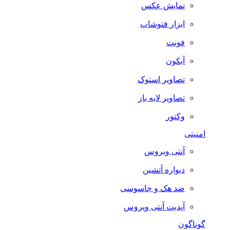
نمایش عکس
ابزار فتوشاپ
فونت
آیکون
تصاویر استوک
تصاویر لایه باز
وکتور
امنیتی
آنتی ویروس
دیواره آتشین
ضد هک و جاسوسی
آپدیت آنتی ویروس
گوناگون