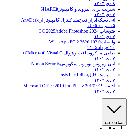
۸ دی ۱۴۰۴
شیریت برای اندروید و کامپیوتر
SHAREit
۷ دی ۱۴۰۴
انی دسک ابزار قدرتمند کنترل کامپیوتر از
AnyDesk
۱۵ مرداد ۱۴۰۵
فتوشاپ CC 2025
Adobe Photoshop 2024
۷ دی ۱۴۰۴
واتساپ
WhatsApp PC 2.2620.102.0
۲۰ خرداد ۱۴۰۵
تمامی مایکروسافت ویژوال C
Microsoft Visual C++
۷ دی ۱۴۰۴
آنتی ویروس نورتون سکوریتی
Norton Security
۷ دی ۱۴۰۴
– ویرایش فایل
Hosts File Editor+
۷ دی ۱۴۰۴
آفیس 2019
2019 Microsoft Office 2019 Pro Plus v
۷ دی ۱۴۰۴
ه همه