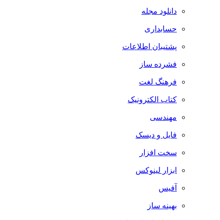
دانلود مجله
حسابداری
پشتیبان اطلاعات
فشرده ساز
فرهنگ لغت
کتاب الکترونیک
مهندسی
فایل و دیسک
سخت افزار
ابزار لینوکس
آفیس
بهینه ساز