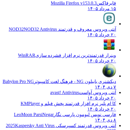
فایرفاکس
Mozilla Firefox v153.0.3
۱۵ مرداد ۱۴۰۵
آنتی ویروس معروف و قدرتمند NOD32
NOD32 Antivirus
۲۰ خرداد ۱۴۰۵
وینرار قدرتمندترین نرم افزار فشرده سازی
WinRAR
۲۰ خرداد ۱۴۰۵
دیکشنری بابیلون NG - فرهنگ لغت کامپیوتر
Babylon Pro NG
۷ دی ۱۴۰۴
آنتی ویروس آواست
avast! Antivirus
۲۰ خرداد ۱۴۰۵
کا ام پلیر نرم افزار قدرتمند پخش فیلم و
KMPlayer
۲۰ خرداد ۱۴۰۵
فارسی نویس لیومون پارسی نگار
LeoMoon ParsiNegar
۸ دی ۱۴۰۴
آنتی ویروس قدرتمند کسپرسکی 2025
Kaspersky Anti Virus