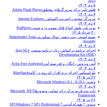
2025
۸ دی ۱۴۰۴
فلش پلیر برای مرورگرهای مختلف
Adobe Flash Player
۷ دی ۱۴۰۴
مرورگر محبوب اینترنت اکسپلورر
Internet Explorer
۷ دی ۱۴۰۴
پوت پلیر پخش انواع فایل تصویری و صوتی
PotPlayer
۲۰ خرداد ۱۴۰۵
بسته امنیتی بیت دیفندر توتال سکوریتی
Bitdefender Total
Security
۷ دی ۱۴۰۴
اجرای برنامه بر اساس زبان برنامه نویسی ج
Java SE
Development Kit (JDK)
۷ دی ۱۴۰۴
آنتی ویروس رایگان و قدرتمند آویرا
Avira Free Antivirus
۷ دی ۱۴۰۴
بلو استکس اجرای نرم افزار اندروید در کام
BlueStacks
۲۶ تیر ۱۴۰۵
ویندوز 8.1
8.1 - Microsoft Windows 8.1
۷ دی ۱۴۰۴
دات نت فریم ورک برای تمامی ویندوزها
Microsoft .NET
Framework
۲۶ تیر ۱۴۰۵
ویندوز 7 همراه آپدیت 7 SP1
Windows 7 SP1 Professional