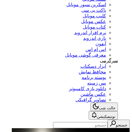
اسکرین سیور موبایل
پاکت پی سی
کلیپ موبایل
عکس موبایل
کتاب موبایل
نرم افزار اندروید
بازی اندروید
آیفون
اس ام اس
معرفی گوشی موبایل
سرگرمی
ابزار دسکتاپ
محافظ نمایش
پوسته برنامه
پس زمینه
دانلود بازی کامپیوتر
عکس ماشین
تصاویر گرافیکی
حالت شب
نوتیفیکیشن
جستجو