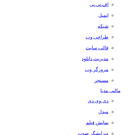
اف.تی.پی
ایمیل
شبکه
طراحی وب
قالب سایت
مدیریت دانلود
مرورگر وب
مسنجر
مالتی مدیا
دی.وی.دی
مبدل
نمایش فیلم
ویرایشگر صوت