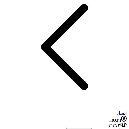
ایمیل
nreern
۳٬۳۷۲