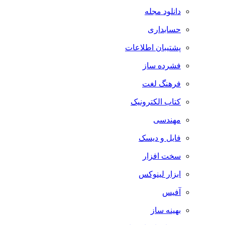
دانلود مجله
حسابداری
پشتیبان اطلاعات
فشرده ساز
فرهنگ لغت
کتاب الکترونیک
مهندسی
فایل و دیسک
سخت افزار
ابزار لینوکس
آفیس
بهینه ساز