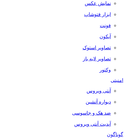
نمایش عکس
ابزار فتوشاپ
فونت
آیکون
تصاویر استوک
تصاویر لایه باز
وکتور
امنیتی
آنتی ویروس
دیواره آتشین
ضد هک و جاسوسی
آپدیت آنتی ویروس
گوناگون