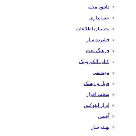
دانلود مجله
حسابداری
پشتیبان اطلاعات
فشرده ساز
فرهنگ لغت
کتاب الکترونیک
مهندسی
فایل و دیسک
سخت افزار
ابزار لینوکس
آفیس
بهینه ساز