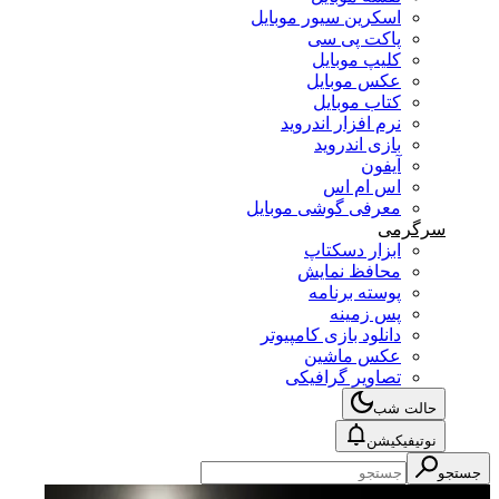
اسکرین سیور موبایل
پاکت پی سی
کلیپ موبایل
عکس موبایل
کتاب موبایل
نرم افزار اندروید
بازی اندروید
آیفون
اس ام اس
معرفی گوشی موبایل
سرگرمی
ابزار دسکتاپ
محافظ نمایش
پوسته برنامه
پس زمینه
دانلود بازی کامپیوتر
عکس ماشین
تصاویر گرافیکی
حالت شب
نوتیفیکیشن
جستجو