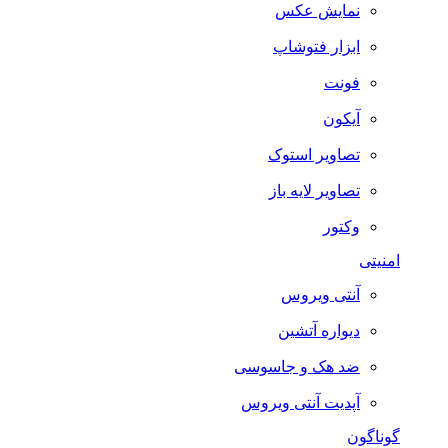
نمایش عکس
ابزار فتوشاپ
فونت
آیکون
تصاویر استوک
تصاویر لایه باز
وکتور
امنیتی
آنتی ویروس
دیواره آتشین
ضد هک و جاسوسی
آپدیت آنتی ویروس
گوناگون