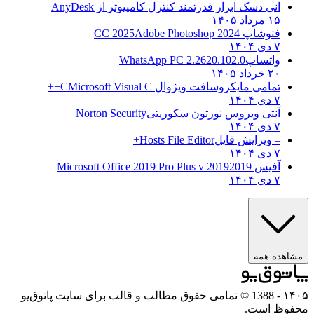
انی دسک ابزار قدرتمند کنترل کامپیوتر از
AnyDesk
۱۵ مرداد ۱۴۰۵
فتوشاپ CC 2025
Adobe Photoshop 2024
۷ دی ۱۴۰۴
واتساپ
WhatsApp PC 2.2620.102.0
۲۰ خرداد ۱۴۰۵
تمامی مایکروسافت ویژوال C
Microsoft Visual C++
۷ دی ۱۴۰۴
آنتی ویروس نورتون سکوریتی
Norton Security
۷ دی ۱۴۰۴
– ویرایش فایل
Hosts File Editor+
۷ دی ۱۴۰۴
آفیس 2019
2019 Microsoft Office 2019 Pro Plus v
۷ دی ۱۴۰۴
مشاهده همه
۱۴۰۵
- 1388 © تمامی حقوق مطالب و قالب برای سایت پاتوق‌یو
محفوظ است.