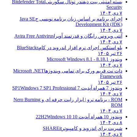
بسته امنیتی بیت دیفندر توتال سکوریتی
Bitdefender Total
Security
۷ دی ۱۴۰۴
اجرای برنامه بر اساس زبان برنامه نویسی ج
Java SE
Development Kit (JDK)
۷ دی ۱۴۰۴
آنتی ویروس رایگان و قدرتمند آویرا
Avira Free Antivirus
۷ دی ۱۴۰۴
بلو استکس اجرای نرم افزار اندروید در کام
BlueStacks
۲۶ تیر ۱۴۰۵
ویندوز 8.1
8.1 - Microsoft Windows 8.1
۷ دی ۱۴۰۴
دات نت فریم ورک برای تمامی ویندوزها
Microsoft .NET
Framework
۲۶ تیر ۱۴۰۵
ویندوز 7 همراه آپدیت 7 SP1
Windows 7 SP1 Professional
۷ دی ۱۴۰۴
ROM - برنامه نرو | ابزار رایت حرفه ای و
Nero Burning
ROM
۷ دی ۱۴۰۴
ویندوز 10 همراه آپدیت 10 22H2
Windows 10
۸ دی ۱۴۰۴
شیریت برای اندروید و کامپیوتر
SHAREit
۷ دی ۱۴۰۴