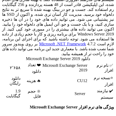
شده، این اپلیکیشن قادر است از 48 هسته پردازنده و 256 گیگابایت
رم استفاده کند. جست و جو در بینگ بهینه شده تا سریع تر به نتایج
دلخواه خود برسید. مدیریت کار آسان تری شده، و اکنون از SSD ها
نیز پشتیبانی می شود. می توانید داده های خود را در آن ها ذخیره
سازی کنید، و با یک جست و جو، آنن ایمیل های دلخواه خود را بیابید.
اکنون می توانید داده های بیشتری را در مموری خود کپی کنید. از
Windows Server 2019 برای برنامه ریزی و کار با حجم زیادی از داده
ها استفاده می شود. توجه داشته باشید که برای اجرای این برنامه،
لازم است
Microsoft .NET Framework
4.7.2 بر روی ویندوز سرور
شما نصب شده باشد. با معماری جدید این برنامه می توانید داده های
خود را راحت تر از همیشه بیابید.
دانلود Microsoft Exchange Server 2019
❤️ تعداد
✅ نام نرم
Microsoft Exchange Server
۲٬۶۵۸
2019
افزار
دانلود
⭐نسخه نرم
دانلود
CU12
🔥 هزینه
رایگان
افزار
✔️ نیازمند
1.9
🔆 حجم
Server
گیگابایت
فایل
سیستم
ویژگی های نرم افزار Microsoft Exchange Server