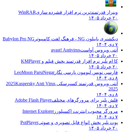
وینرار قدرتمندترین نرم افزار فشرده سازی
WinRAR
۲۰ خرداد ۱۴۰۵
دیکشنری بابیلون NG - فرهنگ لغت کامپیوتر
Babylon Pro NG
۷ دی ۱۴۰۴
آنتی ویروس آواست
avast! Antivirus
۲۰ خرداد ۱۴۰۵
کا ام پلیر نرم افزار قدرتمند پخش فیلم و
KMPlayer
۲۰ خرداد ۱۴۰۵
فارسی نویس لیومون پارسی نگار
LeoMoon ParsiNegar
۸ دی ۱۴۰۴
آنتی ویروس قدرتمند کسپرسکی 2025
Kaspersky Anti Virus
2025
۸ دی ۱۴۰۴
فلش پلیر برای مرورگرهای مختلف
Adobe Flash Player
۷ دی ۱۴۰۴
مرورگر محبوب اینترنت اکسپلورر
Internet Explorer
۷ دی ۱۴۰۴
پوت پلیر پخش انواع فایل تصویری و صوتی
PotPlayer
۲۰ خرداد ۱۴۰۵