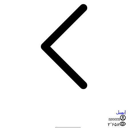
ایمیل
nreern
۲٬۶۵۸