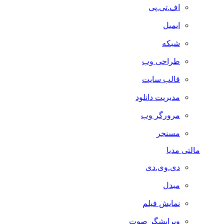
اف.تی.پی
ایمیل
شبکه
طراحی وب
قالب سایت
مدیریت دانلود
مرورگر وب
مسنجر
مالتی مدیا
دی.وی.دی
مبدل
نمایش فیلم
ویرایشگر صوت