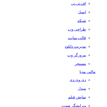
اف.تی.پی
ایمیل
شبکه
طراحی وب
قالب سایت
مدیریت دانلود
مرورگر وب
مسنجر
مالتی مدیا
دی.وی.دی
مبدل
نمایش فیلم
ویرایشگر صوت