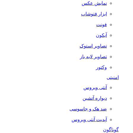
نمایش عکس
ابزار فتوشاپ
فونت
آیکون
تصاویر استوک
تصاویر لایه باز
وکتور
امنیتی
آنتی ویروس
دیواره آتشین
ضد هک و جاسوسی
آپدیت آنتی ویروس
گوناگون