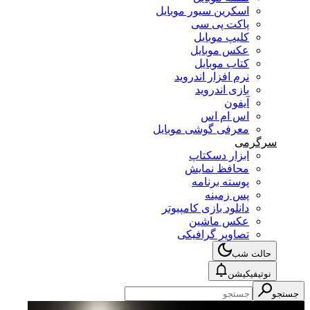
اسکرین سیور موبایل
پاکت پی سی
کلیپ موبایل
عکس موبایل
کتاب موبایل
نرم افزار اندروید
بازی اندروید
آیفون
اس ام اس
معرفی گوشی موبایل
سرگرمی
ابزار دسکتاپ
محافظ نمایش
پوسته برنامه
پس زمینه
دانلود بازی کامپیوتر
عکس ماشین
تصاویر گرافیکی
حالت شب
نوتیفیکیشن
جستجو