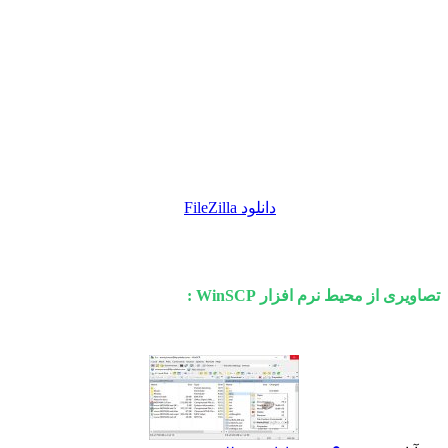
- پشتیبانی از درگاه های SSH-1 و SSH-2
- دو رابط کاربری قابل انتخاب
- تغییر نام دادن، ساختن و ... فایل ها
- ایجاد ارتباط ایمن بین سیستم لوکال و ریموت
- ذخیره سازی اطلاعات session متصل شده
- ارسال گروهی فایل ها ،
دانلود FileZilla
از دیگر نرم افزارهای
مرتبط می باشد.
تصاویری از محیط نرم افزار WinSCP :