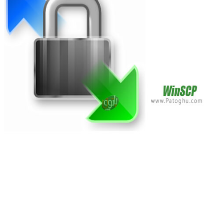
WinSCP
یک اپلیکیشن رایگان برای کپی کردن داده ها با SSH می
باشد. هدف اصلی این برنامه انتقال فایل ها بین سیستم لوکال و
ریموت به شکل ایمن است. علاوه بر این ویژگی ابتدایی، می توانید
فایل های خود را مدیریت کنید. آن ها را تغییر نام دهید، فولدرهای
جدید بسازید، ویژگی های فایل ها یا فولدرهای خود را تغییر دهید. دو
رابط کاربری برای برنامه طراحی شده است که بین آن ها می توانید
انتخاب کنید.
WinSCP
می تواند به عنوان پلاگین برای دو file
manager از جمله FAR و Servant Salamander به کار برود.