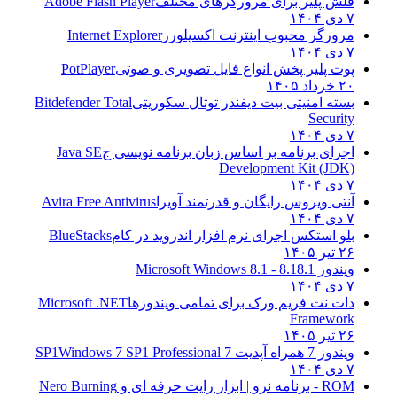
فلش پلیر برای مرورگرهای مختلف
Adobe Flash Player
۷ دی ۱۴۰۴
مرورگر محبوب اینترنت اکسپلورر
Internet Explorer
۷ دی ۱۴۰۴
پوت پلیر پخش انواع فایل تصویری و صوتی
PotPlayer
۲۰ خرداد ۱۴۰۵
بسته امنیتی بیت دیفندر توتال سکوریتی
Bitdefender Total
Security
۷ دی ۱۴۰۴
اجرای برنامه بر اساس زبان برنامه نویسی ج
Java SE
Development Kit (JDK)
۷ دی ۱۴۰۴
آنتی ویروس رایگان و قدرتمند آویرا
Avira Free Antivirus
۷ دی ۱۴۰۴
بلو استکس اجرای نرم افزار اندروید در کام
BlueStacks
۲۶ تیر ۱۴۰۵
ویندوز 8.1
8.1 - Microsoft Windows 8.1
۷ دی ۱۴۰۴
دات نت فریم ورک برای تمامی ویندوزها
Microsoft .NET
Framework
۲۶ تیر ۱۴۰۵
ویندوز 7 همراه آپدیت 7 SP1
Windows 7 SP1 Professional
۷ دی ۱۴۰۴
ROM - برنامه نرو | ابزار رایت حرفه ای و
Nero Burning