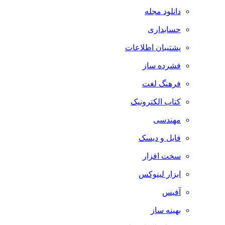
دانلود مجله
حسابداری
پشتیبان اطلاعات
فشرده ساز
فرهنگ لغت
کتاب الکترونیک
مهندسی
فایل و دیسک
سخت افزار
ابزار لینوکس
آفیس
بهینه ساز