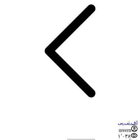
اف.تی.پی
nreern
۱٬۰۳۸