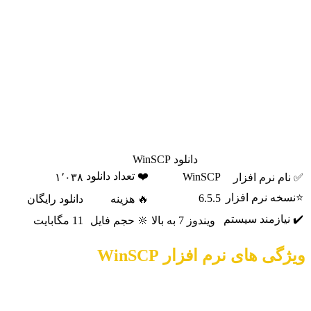
رابط کاربری برنامه بصری بوده و کار کردن با آن آسان است. از U3
پشتیبانی می شود. شما می توانید فایل های خود را از پروتوکول
هایی نظیر SSH-1 و SSH-2 انتقال دهید. امکان ارسال گروهی فایل
ها نیز وجود دارد. ویرایشگر متنی درون برنامه ای این نرم افزار به
شما در ویرایش فایل های متنی کمک می کند. در صورتی که درگاه
شما رمزگذاری شده باشد، امکان اتصال به آن وجود خواهد داشت.
رابط های کاربری این برنامه مانند Windows Explorer و Norton
Commander هستند. شما می توانید اطلاعات Session را در صورت
نیاز ذخیره سازی کنید تا مجبور به ورود آن ها در هر بار استفاده از
برنامه نباشید.
دانلود WinSCP
❤️ تعداد دانلود
WinSCP
✅ نام نرم افزار
۱٬۰۳۸
⭐نسخه نرم افزار
6.5.5
🔥 هزینه
دانلود رایگان
✔️ نیازمند سیستم
ویندوز 7 به بالا
🔆 حجم فایل
11 مگابایت
ویژگی های نرم افزار WinSCP
- ترجمه شده به زبان های مختلف زنده دنیا