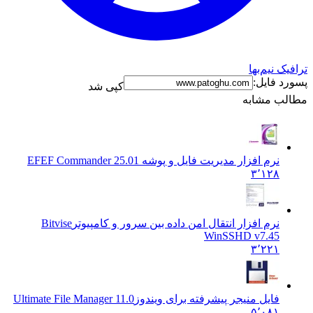
ترافیک نیم‌بها
پسورد فایل:
کپی شد
مطالب مشابه
نرم افزار مدیریت فایل و پوشه EF
EF Commander 25.01
۳٬۱۲۸
نرم افزار انتقال امن داده بین سرور و کامپیوتر
Bitvise
WinSSHD v7.45
۳٬۲۲۱
فایل منیجر پیشرفته برای ویندوز
Ultimate File Manager 11.0
۵٬۰۸۱