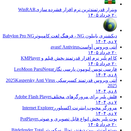
وینرار قدرتمندترین نرم افزار فشرده سازی
WinRAR
۲۰ خرداد ۱۴۰۵
دیکشنری بابیلون NG - فرهنگ لغت کامپیوتر
Babylon Pro NG
۷ دی ۱۴۰۴
آنتی ویروس آواست
avast! Antivirus
۲۰ خرداد ۱۴۰۵
کا ام پلیر نرم افزار قدرتمند پخش فیلم و
KMPlayer
۲۰ خرداد ۱۴۰۵
فارسی نویس لیومون پارسی نگار
LeoMoon ParsiNegar
۸ دی ۱۴۰۴
آنتی ویروس قدرتمند کسپرسکی 2025
Kaspersky Anti Virus
2025
۸ دی ۱۴۰۴
فلش پلیر برای مرورگرهای مختلف
Adobe Flash Player
۷ دی ۱۴۰۴
مرورگر محبوب اینترنت اکسپلورر
Internet Explorer
۷ دی ۱۴۰۴
پوت پلیر پخش انواع فایل تصویری و صوتی
PotPlayer
۲۰ خرداد ۱۴۰۵
بسته امنیتی بیت دیفندر توتال سکوریتی
Bitdefender Total