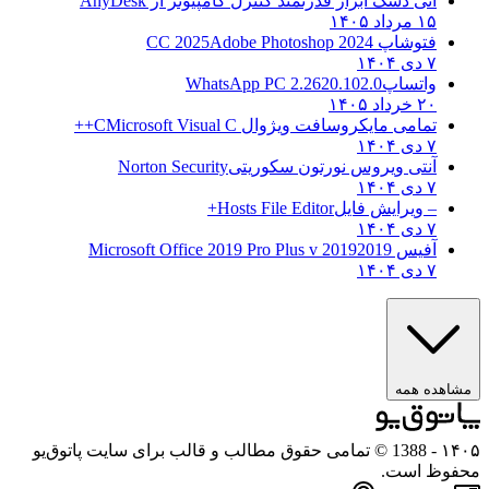
انی دسک ابزار قدرتمند کنترل کامپیوتر از
AnyDesk
۱۵ مرداد ۱۴۰۵
فتوشاپ CC 2025
Adobe Photoshop 2024
۷ دی ۱۴۰۴
واتساپ
WhatsApp PC 2.2620.102.0
۲۰ خرداد ۱۴۰۵
تمامی مایکروسافت ویژوال C
Microsoft Visual C++
۷ دی ۱۴۰۴
آنتی ویروس نورتون سکوریتی
Norton Security
۷ دی ۱۴۰۴
– ویرایش فایل
Hosts File Editor+
۷ دی ۱۴۰۴
آفیس 2019
2019 Microsoft Office 2019 Pro Plus v
۷ دی ۱۴۰۴
مشاهده همه
۱۴۰۵
- 1388 © تمامی حقوق مطالب و قالب برای سایت پاتوق‌یو
محفوظ است.