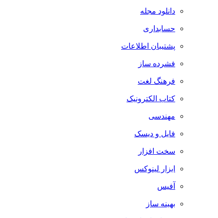
دانلود مجله
حسابداری
پشتیبان اطلاعات
فشرده ساز
فرهنگ لغت
کتاب الکترونیک
مهندسی
فایل و دیسک
سخت افزار
ابزار لینوکس
آفیس
بهینه ساز