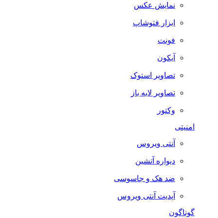
نمایش عکس
ابزار فتوشاپ
فونت
آیکون
تصاویر استوک
تصاویر لایه باز
وکتور
امنیتی
آنتی ویروس
دیواره آتشین
ضد هک و جاسوسی
آپدیت آنتی ویروس
گوناگون