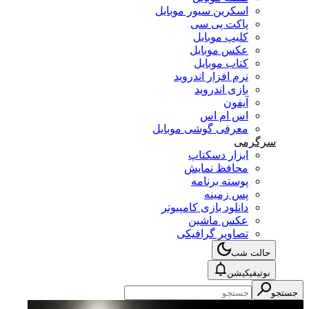
اسکرین سیور موبایل
پاکت پی سی
کلیپ موبایل
عکس موبایل
کتاب موبایل
نرم افزار اندروید
بازی اندروید
آیفون
اس ام اس
معرفی گوشی موبایل
سرگرمی
ابزار دسکتاپ
محافظ نمایش
پوسته برنامه
پس زمینه
دانلود بازی کامپیوتر
عکس ماشین
تصاویر گرافیکی
حالت شب
نوتیفیکیشن
جستجو