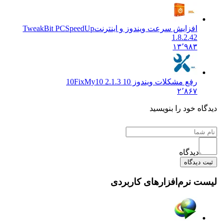
افزایش سرعت ویندوز و اینترنت
TweakBit PCSpeedUp
1.8.2.42
۱۳٬۹۸۳
رفع مشکلات ویندوز 10
FixMy10 2.1.3 10
۲٬۸۶۷
دیدگاه خود را بنویسید
دیدگاه
ثبت دیدگاه
لیست نرم‌افزارهای کاربردی