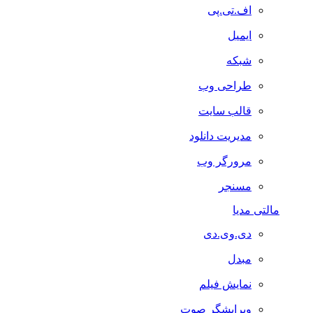
اف.تی.پی
ایمیل
شبکه
طراحی وب
قالب سایت
مدیریت دانلود
مرورگر وب
مسنجر
مالتی مدیا
دی.وی.دی
مبدل
نمایش فیلم
ویرایشگر صوت