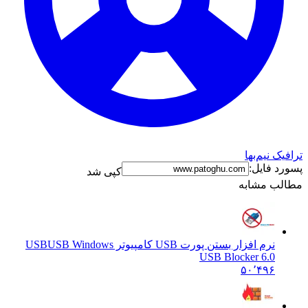
 نیم‌بها
 فایل:
کپی شد
ب مشابه
نرم افزار بستن پورت USB کامپیوتر USB
USB Windows
USB Blocker 6.0
۵۰٬۴۹۶