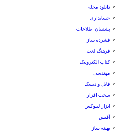
دانلود مجله
حسابداری
پشتیبان اطلاعات
فشرده ساز
فرهنگ لغت
کتاب الکترونیک
مهندسی
فایل و دیسک
سخت افزار
ابزار لینوکس
آفیس
بهینه ساز