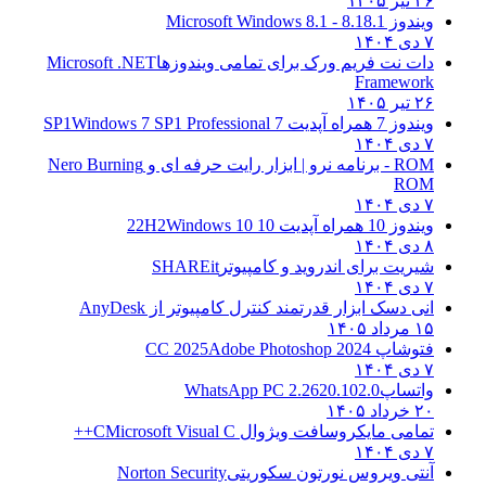
۲۶ تیر ۱۴۰۵
ویندوز 8.1
8.1 - Microsoft Windows 8.1
۷ دی ۱۴۰۴
دات نت فریم ورک برای تمامی ویندوزها
Microsoft .NET
Framework
۲۶ تیر ۱۴۰۵
ویندوز 7 همراه آپدیت 7 SP1
Windows 7 SP1 Professional
۷ دی ۱۴۰۴
ROM - برنامه نرو | ابزار رایت حرفه ای و
Nero Burning
ROM
۷ دی ۱۴۰۴
ویندوز 10 همراه آپدیت 10 22H2
Windows 10
۸ دی ۱۴۰۴
شیریت برای اندروید و کامپیوتر
SHAREit
۷ دی ۱۴۰۴
انی دسک ابزار قدرتمند کنترل کامپیوتر از
AnyDesk
۱۵ مرداد ۱۴۰۵
فتوشاپ CC 2025
Adobe Photoshop 2024
۷ دی ۱۴۰۴
واتساپ
WhatsApp PC 2.2620.102.0
۲۰ خرداد ۱۴۰۵
تمامی مایکروسافت ویژوال C
Microsoft Visual C++
۷ دی ۱۴۰۴
آنتی ویروس نورتون سکوریتی
Norton Security