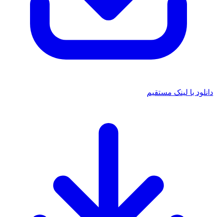
د با لینک مستقیم