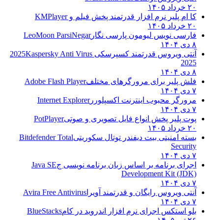
۲۰ خرداد ۱۴۰۵
کا ام پلیر نرم افزار قدرتمند پخش فیلم و
KMPlayer
۲۰ خرداد ۱۴۰۵
فارسی نویس لیومون پارسی نگار
LeoMoon ParsiNegar
۸ دی ۱۴۰۴
آنتی ویروس قدرتمند کسپرسکی 2025
Kaspersky Anti Virus
2025
۸ دی ۱۴۰۴
فلش پلیر برای مرورگرهای مختلف
Adobe Flash Player
۷ دی ۱۴۰۴
مرورگر محبوب اینترنت اکسپلورر
Internet Explorer
۷ دی ۱۴۰۴
پوت پلیر پخش انواع فایل تصویری و صوتی
PotPlayer
۲۰ خرداد ۱۴۰۵
بسته امنیتی بیت دیفندر توتال سکوریتی
Bitdefender Total
Security
۷ دی ۱۴۰۴
اجرای برنامه بر اساس زبان برنامه نویسی ج
Java SE
Development Kit (JDK)
۷ دی ۱۴۰۴
آنتی ویروس رایگان و قدرتمند آویرا
Avira Free Antivirus
۷ دی ۱۴۰۴
بلو استکس اجرای نرم افزار اندروید در کام
BlueStacks