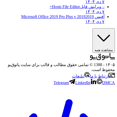
۷ دی ۱۴۰۴
– ویرایش فایل
Hosts File Editor+
۷ دی ۱۴۰۴
آفیس 2019
2019 Microsoft Office 2019 Pro Plus v
۷ دی ۱۴۰۴
ده همه
- 1388 © تمامی حقوق مطالب و قالب برای سایت پاتوق‌یو
ظ است.
تباط با ما
تبلیغات
Telegram
LinkedIn
D