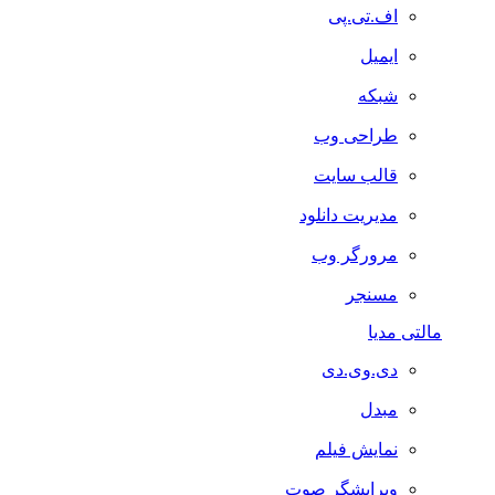
اف.تی.پی
ایمیل
شبکه
طراحی وب
قالب سایت
مدیریت دانلود
مرورگر وب
مسنجر
مالتی مدیا
دی.وی.دی
مبدل
نمایش فیلم
ویرایشگر صوت