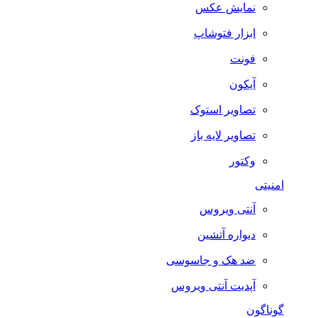
نمایش عکس
ابزار فتوشاپ
فونت
آیکون
تصاویر استوک
تصاویر لایه باز
وکتور
امنیتی
آنتی ویروس
دیواره آتشین
ضد هک و جاسوسی
آپدیت آنتی ویروس
گوناگون