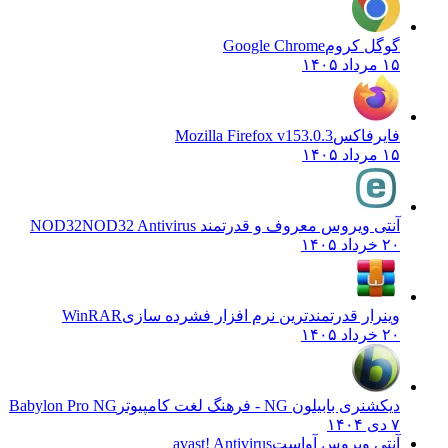
گوگل کروم
Google Chrome
۱۵ مرداد ۱۴۰۵
فایرفاکس
Mozilla Firefox v153.0.3
۱۵ مرداد ۱۴۰۵
آنتی ویروس معروف و قدرتمند NOD32
NOD32 Antivirus
۲۰ خرداد ۱۴۰۵
وینرار قدرتمندترین نرم افزار فشرده سازی
WinRAR
۲۰ خرداد ۱۴۰۵
دیکشنری بابیلون NG - فرهنگ لغت کامپیوتر
Babylon Pro NG
۷ دی ۱۴۰۴
آنتی ویروس آواست
avast! Antivirus