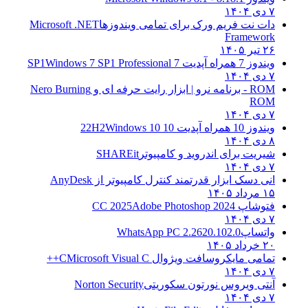
۷ دی ۱۴۰۴
دات نت فریم ورک برای تمامی ویندوزها
Microsoft .NET
Framework
۲۶ تیر ۱۴۰۵
ویندوز 7 همراه آپدیت 7 SP1
Windows 7 SP1 Professional
۷ دی ۱۴۰۴
ROM - برنامه نرو | ابزار رایت حرفه ای و
Nero Burning
ROM
۷ دی ۱۴۰۴
ویندوز 10 همراه آپدیت 10 22H2
Windows 10
۸ دی ۱۴۰۴
شیریت برای اندروید و کامپیوتر
SHAREit
۷ دی ۱۴۰۴
انی دسک ابزار قدرتمند کنترل کامپیوتر از
AnyDesk
۱۵ مرداد ۱۴۰۵
فتوشاپ CC 2025
Adobe Photoshop 2024
۷ دی ۱۴۰۴
واتساپ
WhatsApp PC 2.2620.102.0
۲۰ خرداد ۱۴۰۵
تمامی مایکروسافت ویژوال C
Microsoft Visual C++
۷ دی ۱۴۰۴
آنتی ویروس نورتون سکوریتی
Norton Security
۷ دی ۱۴۰۴