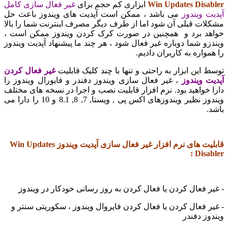
Win Updates Disa
ابزاری کم حجم برای
غیر فعال سازی کامل
ت ویندوز
می باشد ، ممکن است آپدیت های ویندوز باعث حل
ات قبلی آن شود اما از طرف دیگر مصرف اینترنت شما را بالا
د برد و همچنین در صورت کرک کردن ویندوز ممکن است ،
زو شما دوباره غیر فعال شود ، هر چند ما پیشنهاد آپدیت ویندوز
واره به کاربران دادیم.
 این ابزار به راحتی و تنها با چند کلیک قابلیت
غیر فعال کردن
ت ویندوز
، غیر فعال سازی ویندوز دفندر و فایورال ویندوز را
 خواهید بود. نرم افزار قابلیت نصب و اجرا در نسخه های مختلف
ویندوز نظیر ویندوزهای اکس پی , ویستا, 7, 8, 8.1 و 10 را دارا می
.
قابلیت های نرم افزار غیر فعال سازی آپدیت ویندوز Win Updates
Disab
ر فعال کردن یا فعال کردن به روز رسانی خودکار در ویندوز
ر فعال کردن یا فعال کردن فایروال ویندوز ، سکوریتی سنتر و
وز دفندر