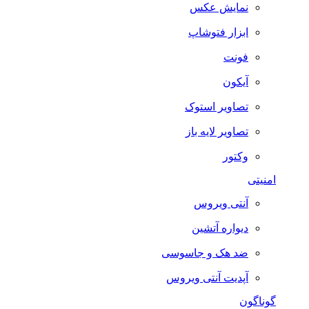
نمایش عکس
ابزار فتوشاپ
فونت
آیکون
تصاویر استوک
تصاویر لایه باز
وکتور
امنیتی
آنتی ویروس
دیواره آتشین
ضد هک و جاسوسی
آپدیت آنتی ویروس
گوناگون