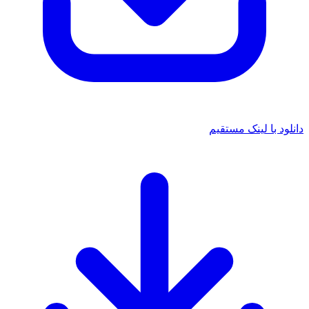
د با لینک مستقیم