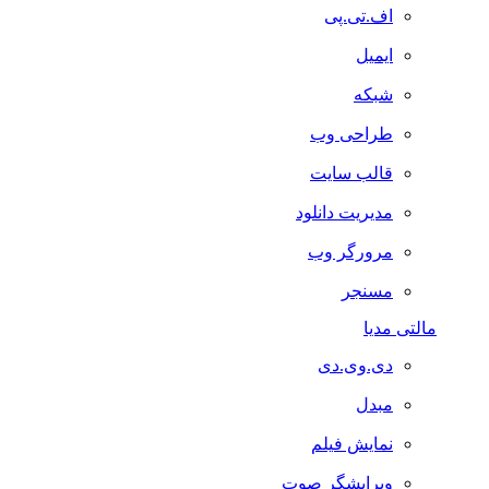
اف.تی.پی
ایمیل
شبکه
طراحی وب
قالب سایت
مدیریت دانلود
مرورگر وب
مسنجر
مالتی مدیا
دی.وی.دی
مبدل
نمایش فیلم
ویرایشگر صوت