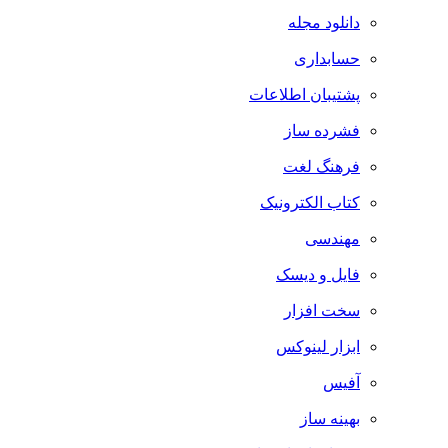
دانلود مجله
حسابداری
پشتیبان اطلاعات
فشرده ساز
فرهنگ لغت
کتاب الکترونیک
مهندسی
فایل و دیسک
سخت افزار
ابزار لینوکس
آفیس
بهینه ساز