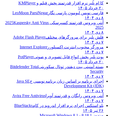
کا ام پلیر نرم افزار قدرتمند پخش فیلم و
KMPlayer
۲۰ خرداد ۱۴۰۵
فارسی نویس لیومون پارسی نگار
LeoMoon ParsiNegar
۸ دی ۱۴۰۴
آنتی ویروس قدرتمند کسپرسکی 2025
Kaspersky Anti Virus
2025
۸ دی ۱۴۰۴
فلش پلیر برای مرورگرهای مختلف
Adobe Flash Player
۷ دی ۱۴۰۴
مرورگر محبوب اینترنت اکسپلورر
Internet Explorer
۷ دی ۱۴۰۴
پوت پلیر پخش انواع فایل تصویری و صوتی
PotPlayer
۲۰ خرداد ۱۴۰۵
بسته امنیتی بیت دیفندر توتال سکوریتی
Bitdefender Total
Security
۷ دی ۱۴۰۴
اجرای برنامه بر اساس زبان برنامه نویسی ج
Java SE
Development Kit (JDK)
۷ دی ۱۴۰۴
آنتی ویروس رایگان و قدرتمند آویرا
Avira Free Antivirus
۷ دی ۱۴۰۴
بلو استکس اجرای نرم افزار اندروید در کام
BlueStacks
۲۶ تیر ۱۴۰۵
ویندوز 8.1
8.1 - Microsoft Windows 8.1