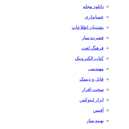
دانلود مجله
حسابداری
پشتیبان اطلاعات
فشرده ساز
فرهنگ لغت
کتاب الکترونیک
مهندسی
فایل و دیسک
سخت افزار
ابزار لینوکس
آفیس
بهینه ساز