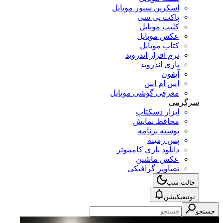
اسکرین سیور موبایل
پاکت پی سی
کلیپ موبایل
عکس موبایل
کتاب موبایل
نرم افزار اندروید
بازی اندروید
آیفون
اس ام اس
معرفی گوشی موبایل
سرگرمی
ابزار دسکتاپ
محافظ نمایش
پوسته برنامه
پس زمینه
دانلود بازی کامپیوتر
عکس ماشین
تصاویر گرافیکی
حالت شب
نوتیفیکیشن
جستجو