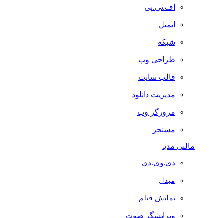
اف.تی.پی
ایمیل
شبکه
طراحی وب
قالب سایت
مدیریت دانلود
مرورگر وب
مسنجر
مالتی مدیا
دی.وی.دی
مبدل
نمایش فیلم
ویرایشگر صوت