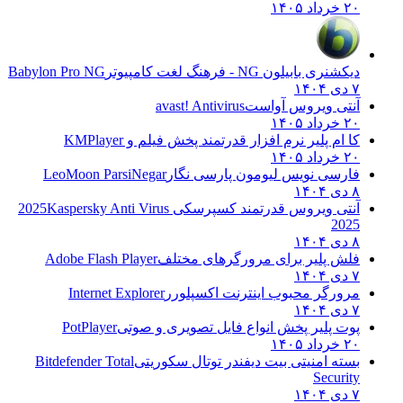
۲۰ خرداد ۱۴۰۵
دیکشنری بابیلون NG - فرهنگ لغت کامپیوتر
Babylon Pro NG
۷ دی ۱۴۰۴
آنتی ویروس آواست
avast! Antivirus
۲۰ خرداد ۱۴۰۵
کا ام پلیر نرم افزار قدرتمند پخش فیلم و
KMPlayer
۲۰ خرداد ۱۴۰۵
فارسی نویس لیومون پارسی نگار
LeoMoon ParsiNegar
۸ دی ۱۴۰۴
آنتی ویروس قدرتمند کسپرسکی 2025
Kaspersky Anti Virus
2025
۸ دی ۱۴۰۴
فلش پلیر برای مرورگرهای مختلف
Adobe Flash Player
۷ دی ۱۴۰۴
مرورگر محبوب اینترنت اکسپلورر
Internet Explorer
۷ دی ۱۴۰۴
پوت پلیر پخش انواع فایل تصویری و صوتی
PotPlayer
۲۰ خرداد ۱۴۰۵
بسته امنیتی بیت دیفندر توتال سکوریتی
Bitdefender Total
Security
۷ دی ۱۴۰۴