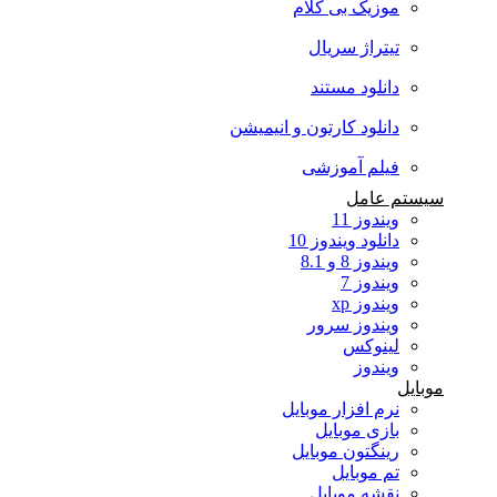
موزیک بی کلام
تیتراژ سریال
دانلود مستند
دانلود کارتون و انیمیشن
فیلم آموزشی
سیستم عامل
ویندوز 11
دانلود ویندوز 10
ویندوز 8 و 8.1
ویندوز 7
ویندوز xp
ویندوز سرور
لینوکس
ویندوز
موبایل
نرم افزار موبایل
بازی موبایل
رینگتون موبایل
تم موبایل
نقشه موبایل