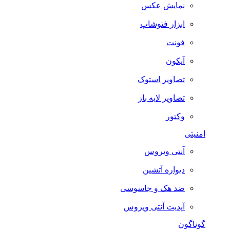
نمایش عکس
ابزار فتوشاپ
فونت
آیکون
تصاویر استوک
تصاویر لایه باز
وکتور
امنیتی
آنتی ویروس
دیواره آتشین
ضد هک و جاسوسی
آپدیت آنتی ویروس
گوناگون