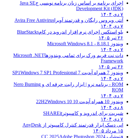
اجرای برنامه بر اساس زبان برنامه نویسی ج
Java SE
Development Kit (JDK)
۷ دی ۱۴۰۴
آنتی ویروس رایگان و قدرتمند آویرا
Avira Free Antivirus
۷ دی ۱۴۰۴
بلو استکس اجرای نرم افزار اندروید در کام
BlueStacks
۲۶ تیر ۱۴۰۵
ویندوز 8.1
8.1 - Microsoft Windows 8.1
۷ دی ۱۴۰۴
دات نت فریم ورک برای تمامی ویندوزها
Microsoft .NET
Framework
۲۶ تیر ۱۴۰۵
ویندوز 7 همراه آپدیت 7 SP1
Windows 7 SP1 Professional
۷ دی ۱۴۰۴
ROM - برنامه نرو | ابزار رایت حرفه ای و
Nero Burning
ROM
۷ دی ۱۴۰۴
ویندوز 10 همراه آپدیت 10 22H2
Windows 10
۸ دی ۱۴۰۴
شیریت برای اندروید و کامپیوتر
SHAREit
۷ دی ۱۴۰۴
انی دسک ابزار قدرتمند کنترل کامپیوتر از
AnyDesk
۱۵ مرداد ۱۴۰۵
فتوشاپ CC 2025
Adobe Photoshop 2024