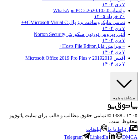
۷ دی ۱۴۰۴
واتساپ
WhatsApp PC 2.2620.102.0
۲۰ خرداد ۱۴۰۵
تمامی مایکروسافت ویژوال C
Microsoft Visual C++
۷ دی ۱۴۰۴
آنتی ویروس نورتون سکوریتی
Norton Security
۷ دی ۱۴۰۴
– ویرایش فایل
Hosts File Editor+
۷ دی ۱۴۰۴
آفیس 2019
2019 Microsoft Office 2019 Pro Plus v
۷ دی ۱۴۰۴
مشاهده همه
۱۴۰۵
- 1388 © تمامی حقوق مطالب و قالب برای سایت پاتوق‌یو
محفوظ است.
ارتباط با ما
تبلیغات
Telegram
LinkedIn
DMCA