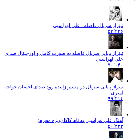
تیتراژ سریال فاصله - علی لهراسبی
۵۳٬۲۳۶
تيتراژ پاياني سريال فاصله به صورت کامل و اورجينال صداي
علي لهراسبي
۹۰٬۰۴۰
تیتراژ پایانی سریال در مسیر زاینده رود صدای احسان خواجه
امیری
۹۹٬۴۱۴
آهنگ علی لهراسبی به نام کاکا (ویژه محرم)
۵۰٬۳۲۳