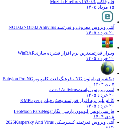
فایرفاکس
Mozilla Firefox v153.0.3
۱۵ مرداد ۱۴۰۵
آنتی ویروس معروف و قدرتمند NOD32
NOD32 Antivirus
۲۰ خرداد ۱۴۰۵
وینرار قدرتمندترین نرم افزار فشرده سازی
WinRAR
۲۰ خرداد ۱۴۰۵
دیکشنری بابیلون NG - فرهنگ لغت کامپیوتر
Babylon Pro NG
۷ دی ۱۴۰۴
آنتی ویروس آواست
avast! Antivirus
۲۰ خرداد ۱۴۰۵
کا ام پلیر نرم افزار قدرتمند پخش فیلم و
KMPlayer
۲۰ خرداد ۱۴۰۵
فارسی نویس لیومون پارسی نگار
LeoMoon ParsiNegar
۸ دی ۱۴۰۴
آنتی ویروس قدرتمند کسپرسکی 2025
Kaspersky Anti Virus
2025