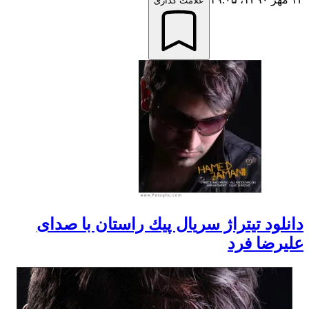
علامت گذاری
دانلود تيتراژ سريال پيك راستان با صدای
علیرضا فرد