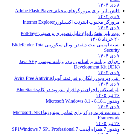
۸ دی ۱۴۰۴
فلش پلیر برای مرورگرهای مختلف
Adobe Flash Player
۷ دی ۱۴۰۴
مرورگر محبوب اینترنت اکسپلورر
Internet Explorer
۷ دی ۱۴۰۴
پوت پلیر پخش انواع فایل تصویری و صوتی
PotPlayer
۲۰ خرداد ۱۴۰۵
بسته امنیتی بیت دیفندر توتال سکوریتی
Bitdefender Total
Security
۷ دی ۱۴۰۴
اجرای برنامه بر اساس زبان برنامه نویسی ج
Java SE
Development Kit (JDK)
۷ دی ۱۴۰۴
آنتی ویروس رایگان و قدرتمند آویرا
Avira Free Antivirus
۷ دی ۱۴۰۴
بلو استکس اجرای نرم افزار اندروید در کام
BlueStacks
۲۶ تیر ۱۴۰۵
ویندوز 8.1
8.1 - Microsoft Windows 8.1
۷ دی ۱۴۰۴
دات نت فریم ورک برای تمامی ویندوزها
Microsoft .NET
Framework
۲۶ تیر ۱۴۰۵
ویندوز 7 همراه آپدیت 7 SP1
Windows 7 SP1 Professional