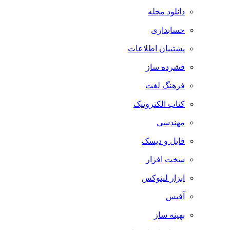
دانلود مجله
حسابداری
پشتیبان اطلاعات
فشرده ساز
فرهنگ لغت
کتاب الکترونیک
مهندسی
فایل و دیسک
سخت افزار
ابزار لینوکس
آفیس
بهینه ساز