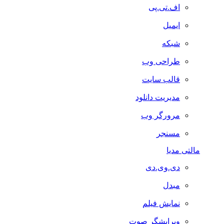
اف.تی.پی
ایمیل
شبکه
طراحی وب
قالب سایت
مدیریت دانلود
مرورگر وب
مسنجر
مالتی مدیا
دی.وی.دی
مبدل
نمایش فیلم
ویرایشگر صوت