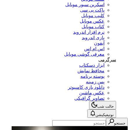
اسکرین سیور موبایل
پاکت پی سی
کلیپ موبایل
عکس موبایل
کتاب موبایل
نرم افزار اندروید
بازی اندروید
آیفون
اس ام اس
معرفی گوشی موبایل
سرگرمی
ابزار دسکتاپ
محافظ نمایش
پوسته برنامه
پس زمینه
دانلود بازی کامپیوتر
عکس ماشین
تصاویر گرافیکی
حالت شب
نوتیفیکیشن
جستجو