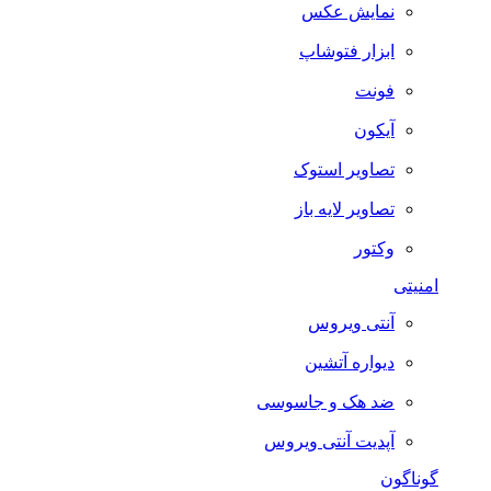
نمایش عکس
ابزار فتوشاپ
فونت
آیکون
تصاویر استوک
تصاویر لایه باز
وکتور
امنیتی
آنتی ویروس
دیواره آتشین
ضد هک و جاسوسی
آپدیت آنتی ویروس
گوناگون