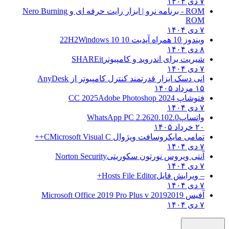
۷ دی ۱۴۰۴
ROM - برنامه نرو | ابزار رایت حرفه ای و
Nero Burning
ROM
۷ دی ۱۴۰۴
ویندوز 10 همراه آپدیت 10 22H2
Windows 10
۸ دی ۱۴۰۴
شیریت برای اندروید و کامپیوتر
SHAREit
۷ دی ۱۴۰۴
انی دسک ابزار قدرتمند کنترل کامپیوتر از
AnyDesk
۱۵ مرداد ۱۴۰۵
فتوشاپ CC 2025
Adobe Photoshop 2024
۷ دی ۱۴۰۴
واتساپ
WhatsApp PC 2.2620.102.0
۲۰ خرداد ۱۴۰۵
تمامی مایکروسافت ویژوال C
Microsoft Visual C++
۷ دی ۱۴۰۴
آنتی ویروس نورتون سکوریتی
Norton Security
۷ دی ۱۴۰۴
– ویرایش فایل
Hosts File Editor+
۷ دی ۱۴۰۴
آفیس 2019
2019 Microsoft Office 2019 Pro Plus v
۷ دی ۱۴۰۴