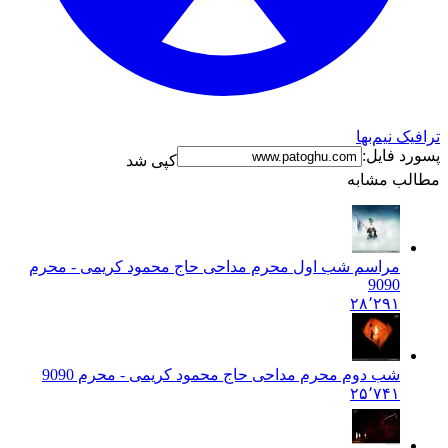
ترافیک نیم‌بها
پسورد فایل:
کپی شد
مطالب مشابه
مراسم شب اول محرم مداحی حاج محمود کریمی - محرم
90
90
۲۸٬۲۹۱
شب دوم محرم مداحی حاج محمود کریمی - محرم 90
90
۲۵٬۷۴۱