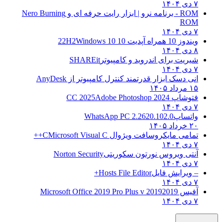
۷ دی ۱۴۰۴
ROM - برنامه نرو | ابزار رایت حرفه ای و
Nero Burning
ROM
۷ دی ۱۴۰۴
ویندوز 10 همراه آپدیت 10 22H2
Windows 10
۸ دی ۱۴۰۴
شیریت برای اندروید و کامپیوتر
SHAREit
۷ دی ۱۴۰۴
انی دسک ابزار قدرتمند کنترل کامپیوتر از
AnyDesk
۱۵ مرداد ۱۴۰۵
فتوشاپ CC 2025
Adobe Photoshop 2024
۷ دی ۱۴۰۴
واتساپ
WhatsApp PC 2.2620.102.0
۲۰ خرداد ۱۴۰۵
تمامی مایکروسافت ویژوال C
Microsoft Visual C++
۷ دی ۱۴۰۴
آنتی ویروس نورتون سکوریتی
Norton Security
۷ دی ۱۴۰۴
– ویرایش فایل
Hosts File Editor+
۷ دی ۱۴۰۴
آفیس 2019
2019 Microsoft Office 2019 Pro Plus v
۷ دی ۱۴۰۴