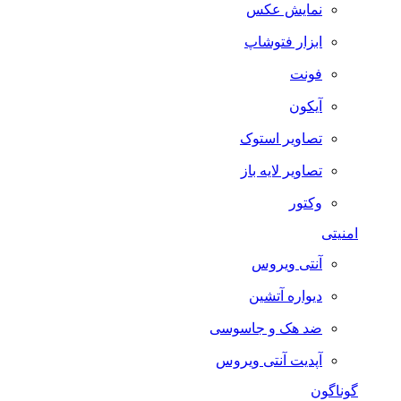
نمایش عکس
ابزار فتوشاپ
فونت
آیکون
تصاویر استوک
تصاویر لایه باز
وکتور
امنیتی
آنتی ویروس
دیواره آتشین
ضد هک و جاسوسی
آپدیت آنتی ویروس
گوناگون