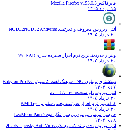
فایرفاکس
Mozilla Firefox v153.0.3
۱۵ مرداد ۱۴۰۵
آنتی ویروس معروف و قدرتمند NOD32
NOD32 Antivirus
۲۰ خرداد ۱۴۰۵
وینرار قدرتمندترین نرم افزار فشرده سازی
WinRAR
۲۰ خرداد ۱۴۰۵
دیکشنری بابیلون NG - فرهنگ لغت کامپیوتر
Babylon Pro NG
۷ دی ۱۴۰۴
آنتی ویروس آواست
avast! Antivirus
۲۰ خرداد ۱۴۰۵
کا ام پلیر نرم افزار قدرتمند پخش فیلم و
KMPlayer
۲۰ خرداد ۱۴۰۵
فارسی نویس لیومون پارسی نگار
LeoMoon ParsiNegar
۸ دی ۱۴۰۴
آنتی ویروس قدرتمند کسپرسکی 2025
Kaspersky Anti Virus