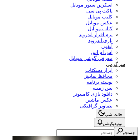
اسکرین سیور موبایل
پاکت پی سی
کلیپ موبایل
عکس موبایل
کتاب موبایل
نرم افزار اندروید
بازی اندروید
آیفون
اس ام اس
معرفی گوشی موبایل
سرگرمی
ابزار دسکتاپ
محافظ نمایش
پوسته برنامه
پس زمینه
دانلود بازی کامپیوتر
عکس ماشین
تصاویر گرافیکی
حالت شب
نوتیفیکیشن
جستجو