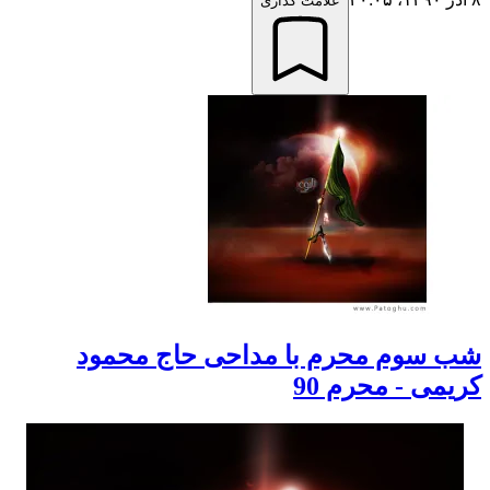
علامت گذاری
شب سوم محرم با مداحی حاج محمود
کریمی - محرم 90