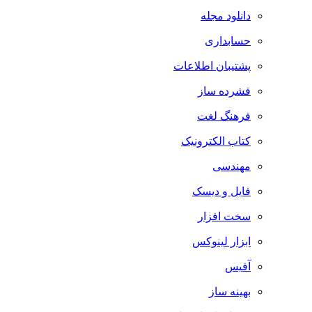
دانلود مجله
حسابداری
پشتیبان اطلاعات
فشرده ساز
فرهنگ لغت
کتاب الکترونیک
مهندسی
فایل و دیسک
سخت افزار
ابزار لینوکس
آفیس
بهینه ساز