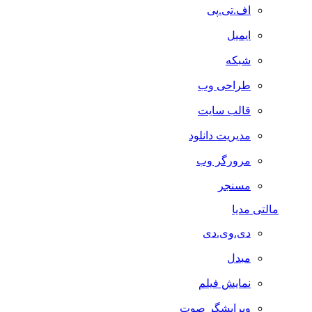
اف.تی.پی
ایمیل
شبکه
طراحی وب
قالب سایت
مدیریت دانلود
مرورگر وب
مسنجر
مالتی مدیا
دی.وی.دی
مبدل
نمایش فیلم
ویرایشگر صوت