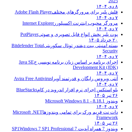
2025
۸ دی ۱۴۰۴
فلش پلیر برای مرورگرهای مختلف
Adobe Flash Player
۷ دی ۱۴۰۴
مرورگر محبوب اینترنت اکسپلورر
Internet Explorer
۷ دی ۱۴۰۴
پوت پلیر پخش انواع فایل تصویری و صوتی
PotPlayer
۲۰ خرداد ۱۴۰۵
بسته امنیتی بیت دیفندر توتال سکوریتی
Bitdefender Total
Security
۷ دی ۱۴۰۴
اجرای برنامه بر اساس زبان برنامه نویسی ج
Java SE
Development Kit (JDK)
۷ دی ۱۴۰۴
آنتی ویروس رایگان و قدرتمند آویرا
Avira Free Antivirus
۷ دی ۱۴۰۴
بلو استکس اجرای نرم افزار اندروید در کام
BlueStacks
۲۶ تیر ۱۴۰۵
ویندوز 8.1
8.1 - Microsoft Windows 8.1
۷ دی ۱۴۰۴
دات نت فریم ورک برای تمامی ویندوزها
Microsoft .NET
Framework
۲۶ تیر ۱۴۰۵
ویندوز 7 همراه آپدیت 7 SP1
Windows 7 SP1 Professional