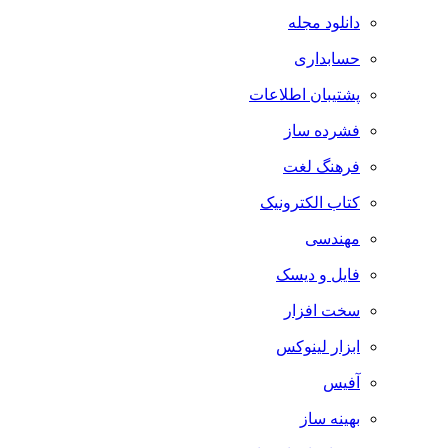
دانلود مجله
حسابداری
پشتیبان اطلاعات
فشرده ساز
فرهنگ لغت
کتاب الکترونیک
مهندسی
فایل و دیسک
سخت افزار
ابزار لینوکس
آفیس
بهینه ساز