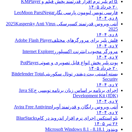
کا ام پلیر نرم افزار قدرتمند پخش فیلم و
KMPlayer
۲۰ خرداد ۱۴۰۵
فارسی نویس لیومون پارسی نگار
LeoMoon ParsiNegar
۸ دی ۱۴۰۴
آنتی ویروس قدرتمند کسپرسکی 2025
Kaspersky Anti Virus
2025
۸ دی ۱۴۰۴
فلش پلیر برای مرورگرهای مختلف
Adobe Flash Player
۷ دی ۱۴۰۴
مرورگر محبوب اینترنت اکسپلورر
Internet Explorer
۷ دی ۱۴۰۴
پوت پلیر پخش انواع فایل تصویری و صوتی
PotPlayer
۲۰ خرداد ۱۴۰۵
بسته امنیتی بیت دیفندر توتال سکوریتی
Bitdefender Total
Security
۷ دی ۱۴۰۴
اجرای برنامه بر اساس زبان برنامه نویسی ج
Java SE
Development Kit (JDK)
۷ دی ۱۴۰۴
آنتی ویروس رایگان و قدرتمند آویرا
Avira Free Antivirus
۷ دی ۱۴۰۴
بلو استکس اجرای نرم افزار اندروید در کام
BlueStacks
۲۶ تیر ۱۴۰۵
ویندوز 8.1
8.1 - Microsoft Windows 8.1