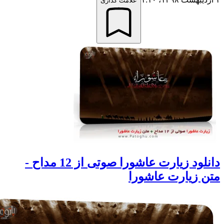
علامت گذاری
دانلود زیارت عاشورا صوتی از 12 مداح -
 زیارت عاشورا