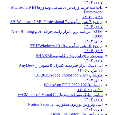
۷ دی ۱۴۰۴
دات نت فریم ورک برای تمامی ویندوزها
Microsoft .NET
Framework
۲۶ تیر ۱۴۰۵
ویندوز 7 همراه آپدیت 7 SP1
Windows 7 SP1 Professional
۷ دی ۱۴۰۴
ROM - برنامه نرو | ابزار رایت حرفه ای و
Nero Burning
ROM
۷ دی ۱۴۰۴
ویندوز 10 همراه آپدیت 10 22H2
Windows 10
۸ دی ۱۴۰۴
شیریت برای اندروید و کامپیوتر
SHAREit
۷ دی ۱۴۰۴
انی دسک ابزار قدرتمند کنترل کامپیوتر از
AnyDesk
۱۵ مرداد ۱۴۰۵
فتوشاپ CC 2025
Adobe Photoshop 2024
۷ دی ۱۴۰۴
واتساپ
WhatsApp PC 2.2620.102.0
۲۰ خرداد ۱۴۰۵
تمامی مایکروسافت ویژوال C
Microsoft Visual C++
۷ دی ۱۴۰۴
آنتی ویروس نورتون سکوریتی
Norton Security
۷ دی ۱۴۰۴
– ویرایش فایل
Hosts File Editor+