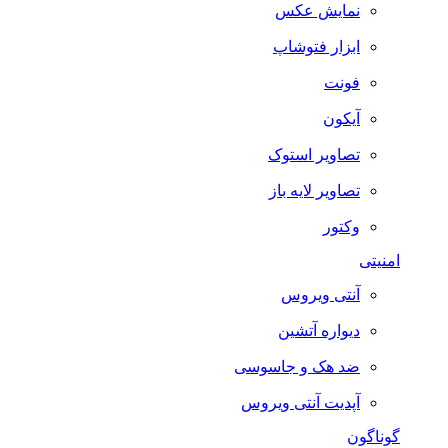
نمایش عکس
ابزار فتوشاپ
فونت
آیکون
تصاویر استوک
تصاویر لایه باز
وکتور
امنیتی
آنتی ویروس
دیواره آتشین
ضد هک و جاسوسی
آپدیت آنتی ویروس
گوناگون