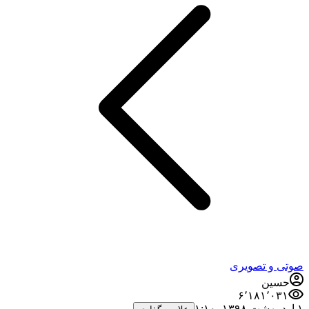
 و تصویری
ین
۶٬۱۸۱٬۰