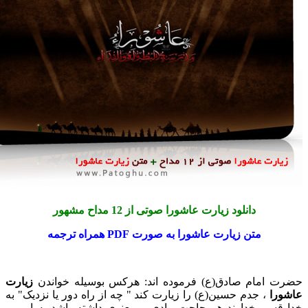
دانلود زیارت عاشورا صوتی از 12 مداح مشهور
متن زیارت عاشورا به صورت PDF همراه ترجمه
 امام صادق(ع) فرموده اند: هرکس بوسیله خواندن
زیارت
را
، جدم حسین(ع) را زیارت کند " چه از راه دور یا نزدیک" به
سم خداوند هر حاجت مادی و معنوی داشته باشد به او می