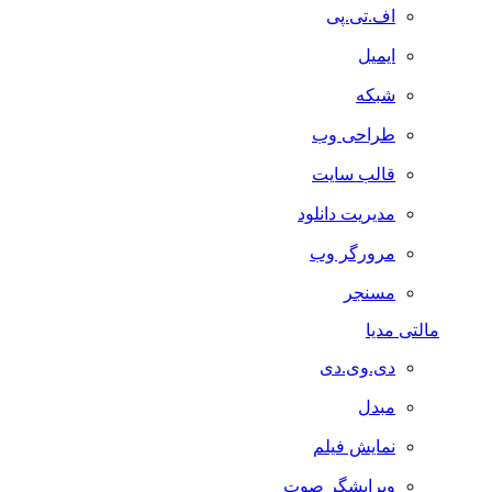
اف.تی.پی
ایمیل
شبکه
طراحی وب
قالب سایت
مدیریت دانلود
مرورگر وب
مسنجر
مالتی مدیا
دی.وی.دی
مبدل
نمایش فیلم
ویرایشگر صوت