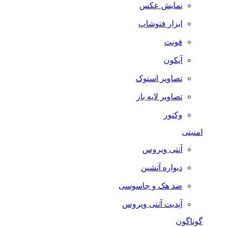
نمایش عکس
ابزار فتوشاپ
فونت
آیکون
تصاویر استوک
تصاویر لایه باز
وکتور
امنیتی
آنتی ویروس
دیواره آتشین
ضد هک و جاسوسی
آپدیت آنتی ویروس
گوناگون