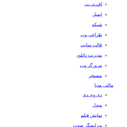
اف.تی.پی
ایمیل
شبکه
طراحی وب
قالب سایت
مدیریت دانلود
مرورگر وب
مسنجر
مالتی مدیا
دی.وی.دی
مبدل
نمایش فیلم
ویرایشگر صوت