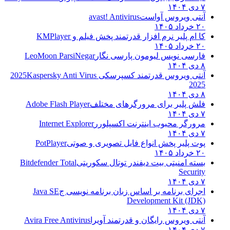
۷ دی ۱۴۰۴
آنتی ویروس آواست
avast! Antivirus
۲۰ خرداد ۱۴۰۵
کا ام پلیر نرم افزار قدرتمند پخش فیلم و
KMPlayer
۲۰ خرداد ۱۴۰۵
فارسی نویس لیومون پارسی نگار
LeoMoon ParsiNegar
۸ دی ۱۴۰۴
آنتی ویروس قدرتمند کسپرسکی 2025
Kaspersky Anti Virus
2025
۸ دی ۱۴۰۴
فلش پلیر برای مرورگرهای مختلف
Adobe Flash Player
۷ دی ۱۴۰۴
مرورگر محبوب اینترنت اکسپلورر
Internet Explorer
۷ دی ۱۴۰۴
پوت پلیر پخش انواع فایل تصویری و صوتی
PotPlayer
۲۰ خرداد ۱۴۰۵
بسته امنیتی بیت دیفندر توتال سکوریتی
Bitdefender Total
Security
۷ دی ۱۴۰۴
اجرای برنامه بر اساس زبان برنامه نویسی ج
Java SE
Development Kit (JDK)
۷ دی ۱۴۰۴
آنتی ویروس رایگان و قدرتمند آویرا
Avira Free Antivirus
۷ دی ۱۴۰۴