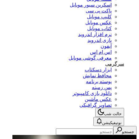
اسکرین سیور موبایل
پاکت پی سی
کلیپ موبایل
عکس موبایل
کتاب موبایل
نرم افزار اندروید
بازی اندروید
آیفون
اس ام اس
معرفی گوشی موبایل
سرگرمی
ابزار دسکتاپ
محافظ نمایش
پوسته برنامه
پس زمینه
دانلود بازی کامپیوتر
عکس ماشین
تصاویر گرافیکی
حالت شب
نوتیفیکیشن
جستجو