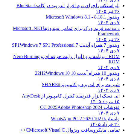
بلو استکس اجرای نرم افزار اندروید در کام
BlueStacks
۲۶ تیر ۱۴۰۵
ویندوز 8.1
8.1 - Microsoft Windows 8.1
۷ دی ۱۴۰۴
دات نت فریم ورک برای تمامی ویندوزها
Microsoft .NET
Framework
۲۶ تیر ۱۴۰۵
ویندوز 7 همراه آپدیت 7 SP1
Windows 7 SP1 Professional
۷ دی ۱۴۰۴
ROM - برنامه نرو | ابزار رایت حرفه ای و
Nero Burning
ROM
۷ دی ۱۴۰۴
ویندوز 10 همراه آپدیت 10 22H2
Windows 10
۸ دی ۱۴۰۴
شیریت برای اندروید و کامپیوتر
SHAREit
۷ دی ۱۴۰۴
انی دسک ابزار قدرتمند کنترل کامپیوتر از
AnyDesk
۱۵ مرداد ۱۴۰۵
فتوشاپ CC 2025
Adobe Photoshop 2024
۷ دی ۱۴۰۴
واتساپ
WhatsApp PC 2.2620.102.0
۲۰ خرداد ۱۴۰۵
تمامی مایکروسافت ویژوال C
Microsoft Visual C++