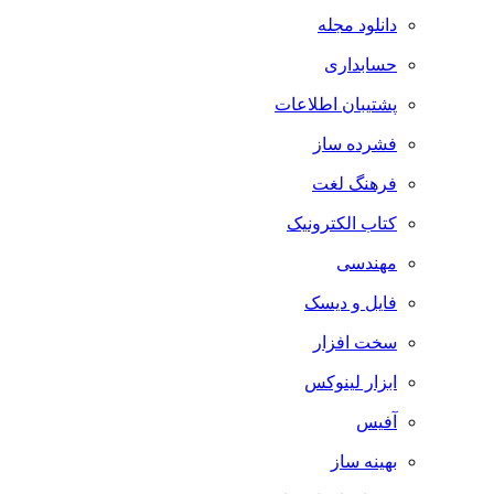
دانلود مجله
حسابداری
پشتیبان اطلاعات
فشرده ساز
فرهنگ لغت
کتاب الکترونیک
مهندسی
فایل و دیسک
سخت افزار
ابزار لینوکس
آفیس
بهینه ساز