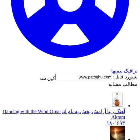
ک نیم‌بها
د فایل:
کپی شد
ب مشابه
آهنگ زیبا آرامش بخش به نام اثر
Dancing with the Wind Omar
Akram
۱۸۰٬۶۹۳