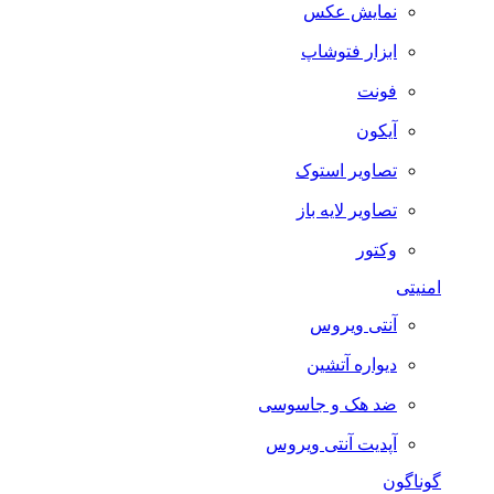
نمایش عکس
ابزار فتوشاپ
فونت
آیکون
تصاویر استوک
تصاویر لایه باز
وکتور
امنیتی
آنتی ویروس
دیواره آتشین
ضد هک و جاسوسی
آپدیت آنتی ویروس
گوناگون