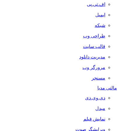
اف.تی.پی
ایمیل
شبکه
طراحی وب
قالب سایت
مدیریت دانلود
مرورگر وب
مسنجر
مالتی مدیا
دی.وی.دی
مبدل
نمایش فیلم
ویرایشگر صوت