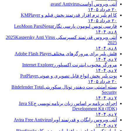
آنتی ویروس آواست
avast! Antivirus
۲۰ خرداد ۱۴۰۵
کا ام پلیر نرم افزار قدرتمند پخش فیلم و
KMPlayer
۲۰ خرداد ۱۴۰۵
فارسی نویس لیومون پارسی نگار
LeoMoon ParsiNegar
۸ دی ۱۴۰۴
آنتی ویروس قدرتمند کسپرسکی 2025
Kaspersky Anti Virus
2025
۸ دی ۱۴۰۴
فلش پلیر برای مرورگرهای مختلف
Adobe Flash Player
۷ دی ۱۴۰۴
مرورگر محبوب اینترنت اکسپلورر
Internet Explorer
۷ دی ۱۴۰۴
پوت پلیر پخش انواع فایل تصویری و صوتی
PotPlayer
۲۰ خرداد ۱۴۰۵
بسته امنیتی بیت دیفندر توتال سکوریتی
Bitdefender Total
Security
۷ دی ۱۴۰۴
اجرای برنامه بر اساس زبان برنامه نویسی ج
Java SE
Development Kit (JDK)
۷ دی ۱۴۰۴
آنتی ویروس رایگان و قدرتمند آویرا
Avira Free Antivirus
۷ دی ۱۴۰۴
بلو استکس اجرای نرم افزار اندروید در کام
BlueStacks