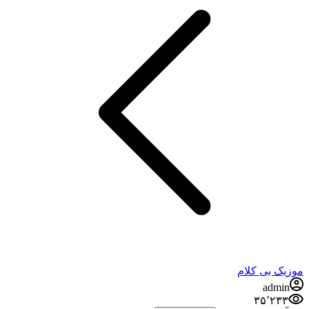
ک بی کلام
admi
۳۵٬۲۳