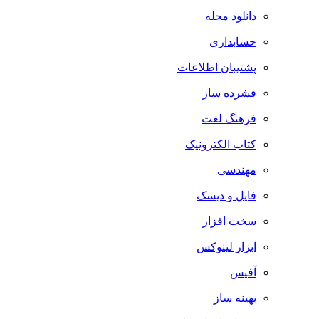
دانلود مجله
حسابداری
پشتیبان اطلاعات
فشرده ساز
فرهنگ لغت
کتاب الکترونیک
مهندسی
فایل و دیسک
سخت افزار
ابزار لینوکس
آفیس
بهینه ساز