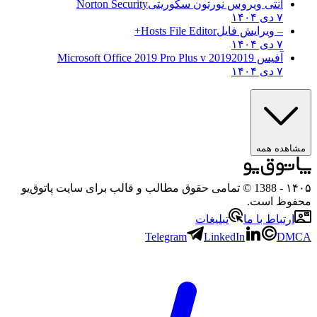
آنتی ویروس نورتون سکوریتی
Norton Security
۷ دی ۱۴۰۴
– ویرایش فایل
Hosts File Editor+
۷ دی ۱۴۰۴
آفیس 2019
2019 Microsoft Office 2019 Pro Plus v
۷ دی ۱۴۰۴
هده همه
۱
- 1388 © تمامی حقوق مطالب و قالب برای سایت پاتوق‌یو
وظ است.
رتباط با ما
تبلیغات
Telegram
LinkedIn
D