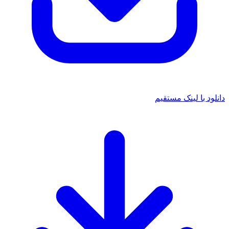
د با لینک مستقیم