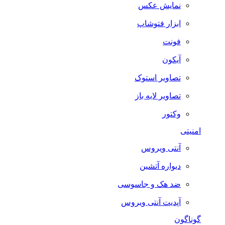
نمایش عکس
ابزار فتوشاپ
فونت
آیکون
تصاویر استوک
تصاویر لایه باز
وکتور
امنیتی
آنتی ویروس
دیواره آتشین
ضد هک و جاسوسی
آپدیت آنتی ویروس
گوناگون