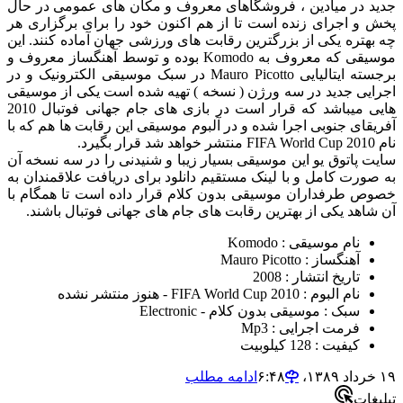
دید در میادین ، فروشگاهای معروف و مکان های عمومی در حال
خش و اجرای زنده است تا از هم اکنون خود را برای برگزاری هر
ه بهتره یکی از بزرگترین رقابت های ورزشی جهان آماده کنند. این
موسیقی که معروف به Komodo بوده و توسط آهنگساز معروف و
برجسته ایتالیایی Mauro Picotto در سبک موسیقی الکترونیک و در
جرایی جدید در سه ورژن ( نسخه ) تهیه شده است یکی از موسیقی
هایی میباشد که قرار است در بازی های جام جهانی فوتبال 2010
فریقای جنوبی اجرا شده و در آلبوم موسیقی این رقابت ها هم که با
FIFA World Cup 201 منتشر خواهد شد قرار بگیرد.
ایت پاتوق یو این موسیقی بسیار زیبا و شنیدنی را در سه نسخه آن
ه صورت کامل و با لینک مستقیم دانلود برای دریافت علاقمندان به
صوص طرفداران موسیقی بدون کلام قرار داده است تا همگام با
ن شاهد یکی از بهترین رقابت های جام های جهانی فوتبال باشند.
نام موسیقی : Komodo
آهنگساز : Mauro Picotto
تاریخ انتشار : 2008
نام البوم : FIFA World Cup 2010 - هنوز منتشر نشده
سبک : موسیقی بدون کلام - Electronic
فرمت اجرایی : Mp3
کیفیت : 128 کیلوبیت
خرداد ۱۳۸۹،‏ ۶:۴۸
ادامه مطلب
بلیغات