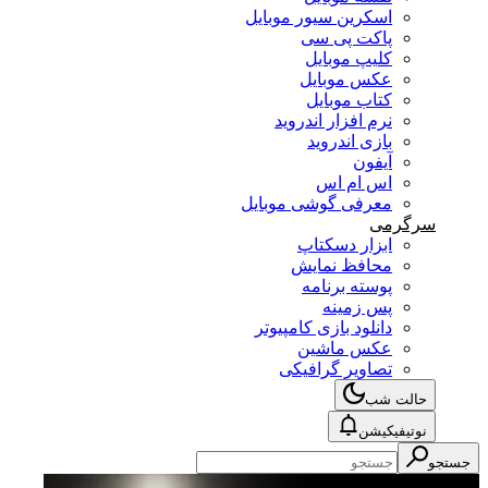
اسکرین سیور موبایل
پاکت پی سی
کلیپ موبایل
عکس موبایل
کتاب موبایل
نرم افزار اندروید
بازی اندروید
آیفون
اس ام اس
معرفی گوشی موبایل
سرگرمی
ابزار دسکتاپ
محافظ نمایش
پوسته برنامه
پس زمینه
دانلود بازی کامپیوتر
عکس ماشین
تصاویر گرافیکی
حالت شب
نوتیفیکیشن
جستجو