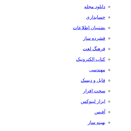
دانلود مجله
حسابداری
پشتیبان اطلاعات
فشرده ساز
فرهنگ لغت
کتاب الکترونیک
مهندسی
فایل و دیسک
سخت افزار
ابزار لینوکس
آفیس
بهینه ساز