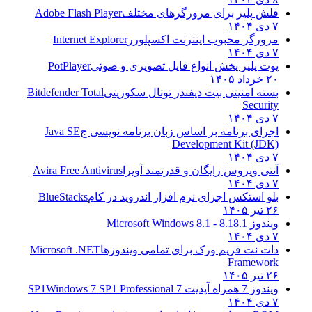
فلش پلیر برای مرورگرهای مختلف
Adobe Flash Player
۷ دی ۱۴۰۴
مرورگر محبوب اینترنت اکسپلورر
Internet Explorer
۷ دی ۱۴۰۴
پوت پلیر پخش انواع فایل تصویری و صوتی
PotPlayer
۲۰ خرداد ۱۴۰۵
بسته امنیتی بیت دیفندر توتال سکوریتی
Bitdefender Total
Security
۷ دی ۱۴۰۴
اجرای برنامه بر اساس زبان برنامه نویسی ج
Java SE
Development Kit (JDK)
۷ دی ۱۴۰۴
آنتی ویروس رایگان و قدرتمند آویرا
Avira Free Antivirus
۷ دی ۱۴۰۴
بلو استکس اجرای نرم افزار اندروید در کام
BlueStacks
۲۶ تیر ۱۴۰۵
ویندوز 8.1
8.1 - Microsoft Windows 8.1
۷ دی ۱۴۰۴
دات نت فریم ورک برای تمامی ویندوزها
Microsoft .NET
Framework
۲۶ تیر ۱۴۰۵
ویندوز 7 همراه آپدیت 7 SP1
Windows 7 SP1 Professional
۷ دی ۱۴۰۴