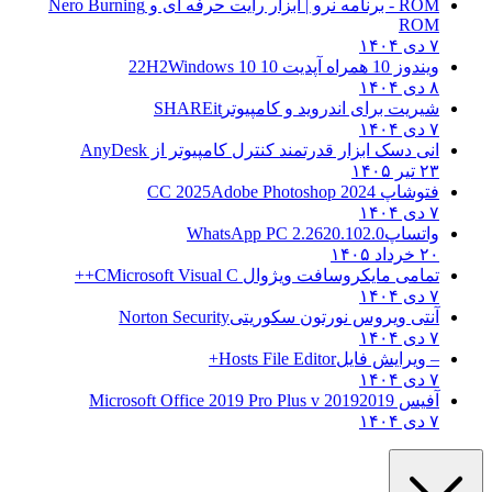
ROM - برنامه نرو | ابزار رایت حرفه ای و
Nero Burning
ROM
۷ دی ۱۴۰۴
ویندوز 10 همراه آپدیت 10 22H2
Windows 10
۸ دی ۱۴۰۴
شیریت برای اندروید و کامپیوتر
SHAREit
۷ دی ۱۴۰۴
انی دسک ابزار قدرتمند کنترل کامپیوتر از
AnyDesk
۲۳ تیر ۱۴۰۵
فتوشاپ CC 2025
Adobe Photoshop 2024
۷ دی ۱۴۰۴
واتساپ
WhatsApp PC 2.2620.102.0
۲۰ خرداد ۱۴۰۵
تمامی مایکروسافت ویژوال C
Microsoft Visual C++
۷ دی ۱۴۰۴
آنتی ویروس نورتون سکوریتی
Norton Security
۷ دی ۱۴۰۴
– ویرایش فایل
Hosts File Editor+
۷ دی ۱۴۰۴
آفیس 2019
2019 Microsoft Office 2019 Pro Plus v
۷ دی ۱۴۰۴