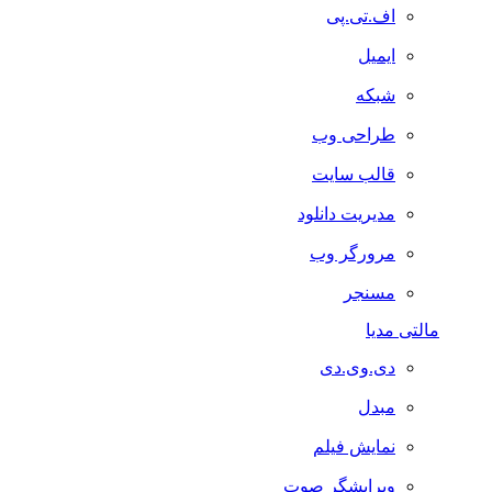
اف.تی.پی
ایمیل
شبکه
طراحی وب
قالب سایت
مدیریت دانلود
مرورگر وب
مسنجر
مالتی مدیا
دی.وی.دی
مبدل
نمایش فیلم
ویرایشگر صوت