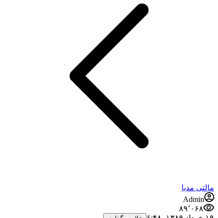
التی مدیا
Admin
۸۹٬۰۶۸
خرداد ۱۳۸۹،‏ ۶:۴۸