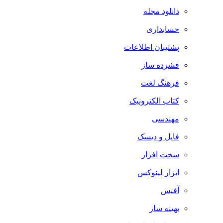
دانلود مجله
حسابداری
پشتیبان اطلاعات
فشرده ساز
فرهنگ لغت
کتاب الکترونیک
مهندسی
فایل و دیسک
سخت افزار
ابزار لینوکس
آفیس
بهینه ساز