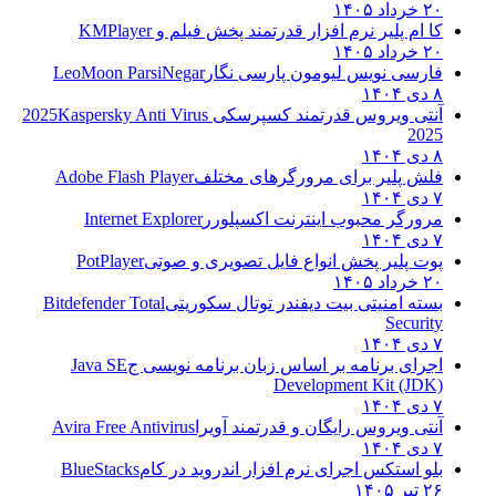
۲۰ خرداد ۱۴۰۵
کا ام پلیر نرم افزار قدرتمند پخش فیلم و
KMPlayer
۲۰ خرداد ۱۴۰۵
فارسی نویس لیومون پارسی نگار
LeoMoon ParsiNegar
۸ دی ۱۴۰۴
آنتی ویروس قدرتمند کسپرسکی 2025
Kaspersky Anti Virus
2025
۸ دی ۱۴۰۴
فلش پلیر برای مرورگرهای مختلف
Adobe Flash Player
۷ دی ۱۴۰۴
مرورگر محبوب اینترنت اکسپلورر
Internet Explorer
۷ دی ۱۴۰۴
پوت پلیر پخش انواع فایل تصویری و صوتی
PotPlayer
۲۰ خرداد ۱۴۰۵
بسته امنیتی بیت دیفندر توتال سکوریتی
Bitdefender Total
Security
۷ دی ۱۴۰۴
اجرای برنامه بر اساس زبان برنامه نویسی ج
Java SE
Development Kit (JDK)
۷ دی ۱۴۰۴
آنتی ویروس رایگان و قدرتمند آویرا
Avira Free Antivirus
۷ دی ۱۴۰۴
بلو استکس اجرای نرم افزار اندروید در کام
BlueStacks
۲۶ تیر ۱۴۰۵