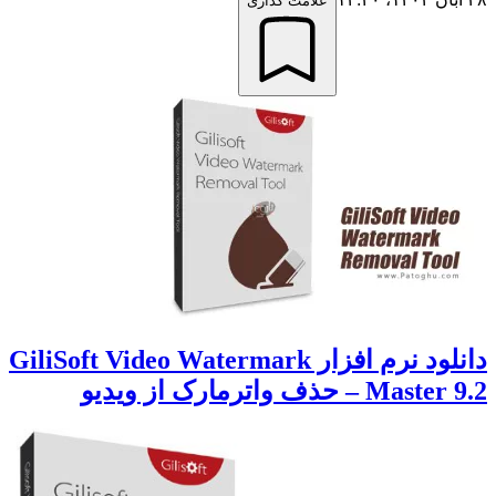
علامت گذاری
دانلود نرم افزار GiliSoft Video Watermark
Master 9.2 – حذف واترمارک از ویدیو