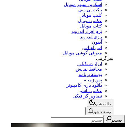
اسکرین سیور موبایل
پاکت پی سی
کلیپ موبایل
عکس موبایل
کتاب موبایل
نرم افزار اندروید
بازی اندروید
آیفون
اس ام اس
معرفی گوشی موبایل
سرگرمی
ابزار دسکتاپ
محافظ نمایش
پوسته برنامه
پس زمینه
دانلود بازی کامپیوتر
عکس ماشین
تصاویر گرافیکی
حالت شب
نوتیفیکیشن
جستجو