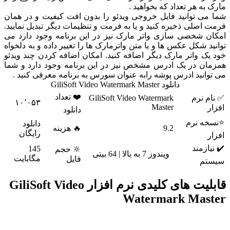
مارک به هر تعداد که بخواهید .
شما می توانید فایل خروجی ویدئو را بدون افت کیفیت و در همان
فرمت اصلی ذخیره کنید و یا به فرمت و تنظیمات دیگر تبدیل نمایید.
امکان شخصی سازی واتر مارک نیز در این برنامه وجود دارد می
توانید شکل عکس ها و یا متن واترمارک ها را تغییر داده و به دلخواه
خود یک واتر مارک دیگر اضافه کنید. امکان اضافه کردن چند ویدئو
همزمان در یک ادرس مشخص نیز در این برنامه وجود دارد و شما
می توانید ادرس پوشه رابه عنوان سورس به برنامه معرفی کنید .
دانلود GiliSoft Video Watermark Master
❤️ تعداد
✅ نام نرم
GiliSoft Video Watermark
۱۰٬۰۵۳
Master
افزار
دانلود
⭐نسخه نرم
دانلود
9.2
🔥 هزینه
رایگان
افزار
✔️ نیازمند
145
🔆 حجم
ویندوز 7 به بالا | 64 بیتی
مگابایت
فایل
سیستم
قابلیت های کلیدی نرم افزار GiliSoft Video
Watermark Master