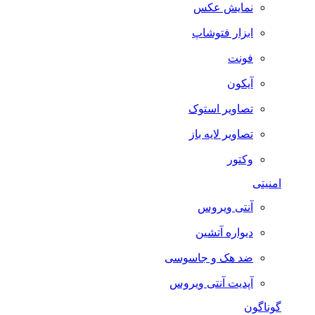
نمایش عکس
ابزار فتوشاپ
فونت
آیکون
تصاویر استوک
تصاویر لایه باز
وکتور
امنیتی
آنتی ویروس
دیواره آتشین
ضد هک و جاسوسی
آپدیت آنتی ویروس
گوناگون