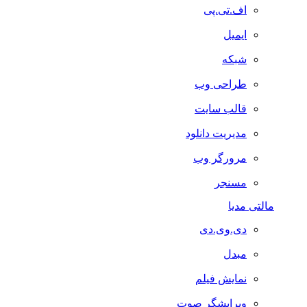
اف.تی.پی
ایمیل
شبکه
طراحی وب
قالب سایت
مدیریت دانلود
مرورگر وب
مسنجر
مالتی مدیا
دی.وی.دی
مبدل
نمایش فیلم
ویرایشگر صوت