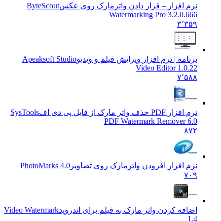
نرم افزار – قرار دادن واترمارک روی عکس
ByteScout
Watermarking Pro 3.2.0.666
۳٬۳۵۹
برنامه | نرم افزار ویرایش فیلم و ویدیو
Apeaksoft Studio
Video Editor 1.0.22
۷٬۵۸۸
نرم افزار PDF حذف واتر مارک از فایل پی دی اف
SysTools
PDF Watermark Remover 6.0
۸۷۲
نرم افزار افزودن واترمارک روی تصاویر
PhotoMarks 4.0
۷۰۹
اضافه کردن واتر مارک به فیلم برای اندروید
Video Watermark
1.4