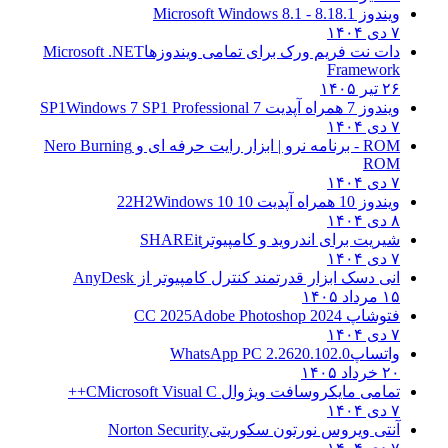
ویندوز 8.1
8.1 - Microsoft Windows 8.1
۷ دی ۱۴۰۴
دات نت فریم ورک برای تمامی ویندوزها
Microsoft .NET
Framework
۲۶ تیر ۱۴۰۵
ویندوز 7 همراه آپدیت 7 SP1
Windows 7 SP1 Professional
۷ دی ۱۴۰۴
ROM - برنامه نرو | ابزار رایت حرفه ای و
Nero Burning
ROM
۷ دی ۱۴۰۴
ویندوز 10 همراه آپدیت 10 22H2
Windows 10
۸ دی ۱۴۰۴
شیریت برای اندروید و کامپیوتر
SHAREit
۷ دی ۱۴۰۴
انی دسک ابزار قدرتمند کنترل کامپیوتر از
AnyDesk
۱۵ مرداد ۱۴۰۵
فتوشاپ CC 2025
Adobe Photoshop 2024
۷ دی ۱۴۰۴
واتساپ
WhatsApp PC 2.2620.102.0
۲۰ خرداد ۱۴۰۵
تمامی مایکروسافت ویژوال C
Microsoft Visual C++
۷ دی ۱۴۰۴
آنتی ویروس نورتون سکوریتی
Norton Security