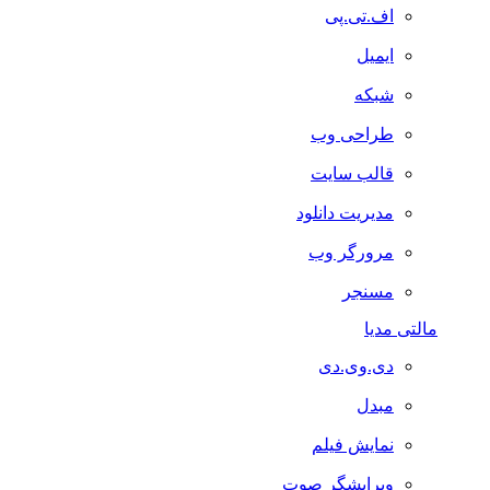
اف.تی.پی
ایمیل
شبکه
طراحی وب
قالب سایت
مدیریت دانلود
مرورگر وب
مسنجر
مالتی مدیا
دی.وی.دی
مبدل
نمایش فیلم
ویرایشگر صوت