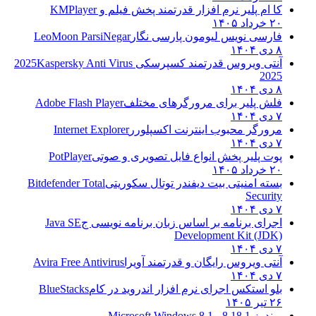
کا ام پلیر نرم افزار قدرتمند پخش فیلم و
KMPlayer
۲۰ خرداد ۱۴۰۵
فارسی نویس لیومون پارسی نگار
LeoMoon ParsiNegar
۸ دی ۱۴۰۴
آنتی ویروس قدرتمند کسپرسکی 2025
Kaspersky Anti Virus
2025
۸ دی ۱۴۰۴
فلش پلیر برای مرورگرهای مختلف
Adobe Flash Player
۷ دی ۱۴۰۴
مرورگر محبوب اینترنت اکسپلورر
Internet Explorer
۷ دی ۱۴۰۴
پوت پلیر پخش انواع فایل تصویری و صوتی
PotPlayer
۲۰ خرداد ۱۴۰۵
بسته امنیتی بیت دیفندر توتال سکوریتی
Bitdefender Total
Security
۷ دی ۱۴۰۴
اجرای برنامه بر اساس زبان برنامه نویسی ج
Java SE
Development Kit (JDK)
۷ دی ۱۴۰۴
آنتی ویروس رایگان و قدرتمند آویرا
Avira Free Antivirus
۷ دی ۱۴۰۴
بلو استکس اجرای نرم افزار اندروید در کام
BlueStacks
۲۶ تیر ۱۴۰۵
ویندوز 8.1
8.1 - Microsoft Windows 8.1