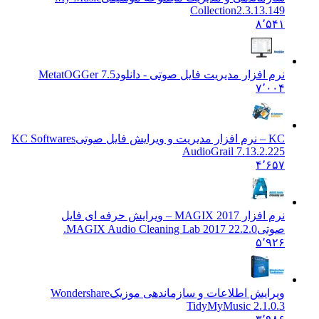
Collection2.3.13.149
۸٬۵۴۱
نرم افزار مدیریت فایل صوتی - دانلود
MetatOGGer 7.5
۷٬۰۰۴
KC – نرم افزار مدیریت و ویرایش فایل صوتی
KC Softwares
AudioGrail 7.13.2.225
۴٬۶۵۷
نرم افزار MAGIX 2017 – ویرایش حرفه ای فایل
صوتی
MAGIX Audio Cleaning Lab 2017 22.2.0.
۵٬۹۲۶
ویرایش اطلاعات و سازماندهی موزیک
Wondershare
TidyMyMusic 2.1.0.3