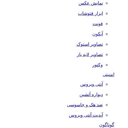
نمایش عکس
ابزار فتوشاپ
فونت
آیکون
تصاویر استوک
تصاویر لایه باز
وکتور
امنیتی
آنتی ویروس
دیواره آتشین
ضد هک و جاسوسی
آپدیت آنتی ویروس
گوناگون