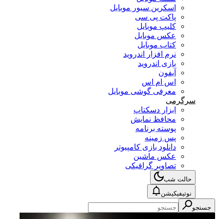
اسکرین سیور موبایل
پاکت پی سی
کلیپ موبایل
عکس موبایل
کتاب موبایل
نرم افزار اندروید
بازی اندروید
آیفون
اس ام اس
معرفی گوشی موبایل
سرگرمی
ابزار دسکتاپ
محافظ نمایش
پوسته برنامه
پس زمینه
دانلود بازی کامپیوتر
عکس ماشین
تصاویر گرافیکی
حالت شب
نوتیفیکیشن
جستجو