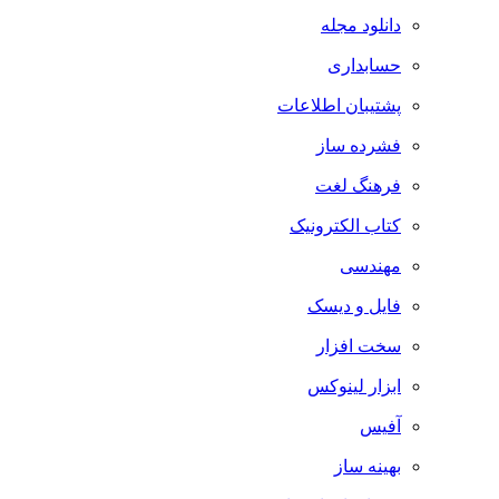
دانلود مجله
حسابداری
پشتیبان اطلاعات
فشرده ساز
فرهنگ لغت
کتاب الکترونیک
مهندسی
فایل و دیسک
سخت افزار
ابزار لینوکس
آفیس
بهینه ساز