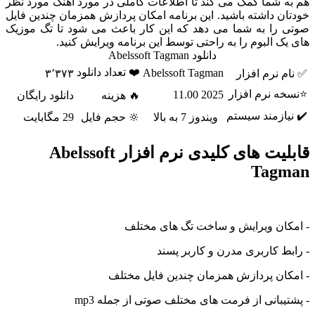
هم به شما کمک می کند تا اطلاعات کاملی در مورد آهنگ مورد نظر
خودتان داشته باشید. این برنامه امکان پردازش همزمان چندین فایل
صوتی را به شما می دهد که این کار باعث می شود تا تگ موزیک
های یک البوم را به راحتی توسط این برنامه ویرایش کنید.
دانلود Abelssoft Tagman
❤️ تعداد دانلود
Abelssoft Tagman
✅ نام نرم افزار
۳٬۳۷۳
⭐نسخه نرم افزار
2025 11.00
🔥 هزینه
دانلود رایگان
✔️ نیازمند سیستم
ویندوز 7 به بالا
🔆 حجم فایل
29 مگابایت
قابلیت های کلیدی نرم افزار Abelssoft
Tagman
- امکان ویرایش و ساخت تگ های مختلف
- رابط کاربری مدرن و کاربر پسند
- امکان پردازش همزمان چندین فایل مختلف
- پشتیبانی از فرمت های مختلف صوتی از جمله mp3