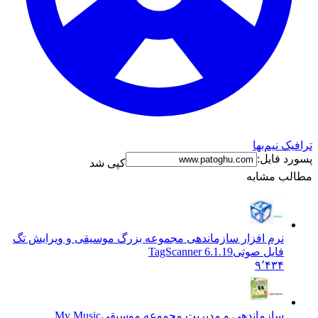
ترافیک نیم‌بها
پسورد فایل:
کپی شد
مطالب مشابه
نرم افزار سازماندهی مجموعه بزرگ موسیقی و ویرایش تگ
فایل صوتی
TagScanner 6.1.19
۹٬۴۳۴
سازماندهی و مدیریت مجموعه موسیقی
My Music