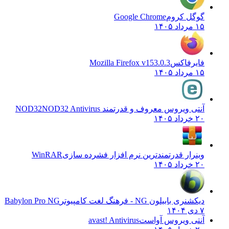
گوگل کروم
Google Chrome
۱۵ مرداد ۱۴۰۵
فایرفاکس
Mozilla Firefox v153.0.3
۱۵ مرداد ۱۴۰۵
آنتی ویروس معروف و قدرتمند NOD32
NOD32 Antivirus
۲۰ خرداد ۱۴۰۵
وینرار قدرتمندترین نرم افزار فشرده سازی
WinRAR
۲۰ خرداد ۱۴۰۵
دیکشنری بابیلون NG - فرهنگ لغت کامپیوتر
Babylon Pro NG
۷ دی ۱۴۰۴
آنتی ویروس آواست
avast! Antivirus