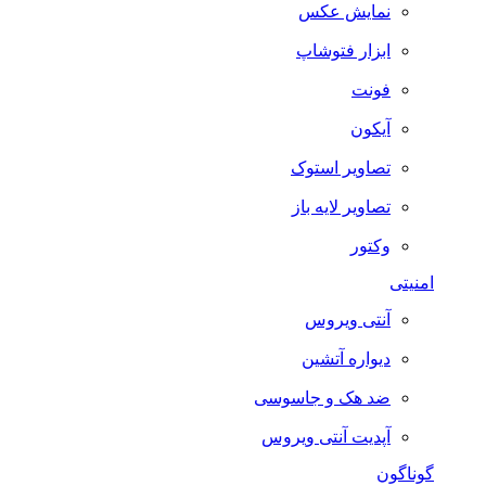
نمایش عکس
ابزار فتوشاپ
فونت
آیکون
تصاویر استوک
تصاویر لایه باز
وکتور
امنیتی
آنتی ویروس
دیواره آتشین
ضد هک و جاسوسی
آپدیت آنتی ویروس
گوناگون