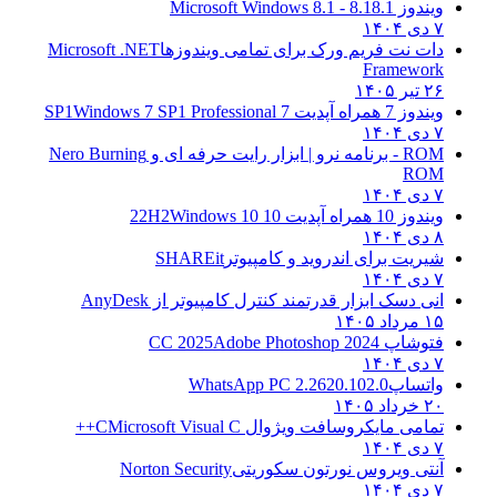
ویندوز 8.1
8.1 - Microsoft Windows 8.1
۷ دی ۱۴۰۴
دات نت فریم ورک برای تمامی ویندوزها
Microsoft .NET
Framework
۲۶ تیر ۱۴۰۵
ویندوز 7 همراه آپدیت 7 SP1
Windows 7 SP1 Professional
۷ دی ۱۴۰۴
ROM - برنامه نرو | ابزار رایت حرفه ای و
Nero Burning
ROM
۷ دی ۱۴۰۴
ویندوز 10 همراه آپدیت 10 22H2
Windows 10
۸ دی ۱۴۰۴
شیریت برای اندروید و کامپیوتر
SHAREit
۷ دی ۱۴۰۴
انی دسک ابزار قدرتمند کنترل کامپیوتر از
AnyDesk
۱۵ مرداد ۱۴۰۵
فتوشاپ CC 2025
Adobe Photoshop 2024
۷ دی ۱۴۰۴
واتساپ
WhatsApp PC 2.2620.102.0
۲۰ خرداد ۱۴۰۵
تمامی مایکروسافت ویژوال C
Microsoft Visual C++
۷ دی ۱۴۰۴
آنتی ویروس نورتون سکوریتی
Norton Security
۷ دی ۱۴۰۴