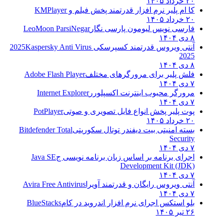
۲۰ خرداد ۱۴۰۵
کا ام پلیر نرم افزار قدرتمند پخش فیلم و
KMPlayer
۲۰ خرداد ۱۴۰۵
فارسی نویس لیومون پارسی نگار
LeoMoon ParsiNegar
۸ دی ۱۴۰۴
آنتی ویروس قدرتمند کسپرسکی 2025
Kaspersky Anti Virus
2025
۸ دی ۱۴۰۴
فلش پلیر برای مرورگرهای مختلف
Adobe Flash Player
۷ دی ۱۴۰۴
مرورگر محبوب اینترنت اکسپلورر
Internet Explorer
۷ دی ۱۴۰۴
پوت پلیر پخش انواع فایل تصویری و صوتی
PotPlayer
۲۰ خرداد ۱۴۰۵
بسته امنیتی بیت دیفندر توتال سکوریتی
Bitdefender Total
Security
۷ دی ۱۴۰۴
اجرای برنامه بر اساس زبان برنامه نویسی ج
Java SE
Development Kit (JDK)
۷ دی ۱۴۰۴
آنتی ویروس رایگان و قدرتمند آویرا
Avira Free Antivirus
۷ دی ۱۴۰۴
بلو استکس اجرای نرم افزار اندروید در کام
BlueStacks
۲۶ تیر ۱۴۰۵