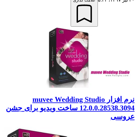
علامت گذاری
نرم افزار muvee Wedding Studio
12.0.0.28538.3094 ساخت ویدیو برای جشن
عروسی