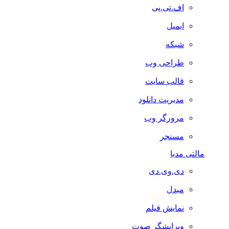
اف.تی.پی
ایمیل
شبکه
طراحی وب
قالب سایت
مدیریت دانلود
مرورگر وب
مسنجر
مالتی مدیا
دی.وی.دی
مبدل
نمایش فیلم
ویرایشگر صوت