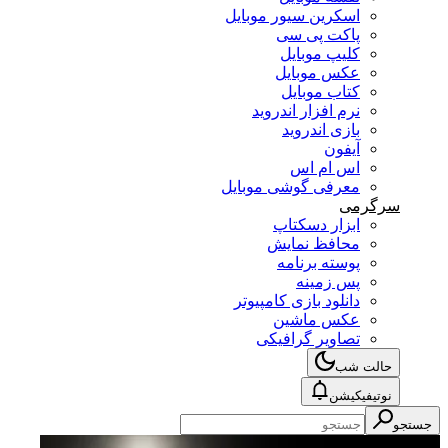
اسکرین سیور موبایل
پاکت پی سی
کلیپ موبایل
عکس موبایل
کتاب موبایل
نرم افزار اندروید
بازی اندروید
آیفون
اس ام اس
معرفی گوشی موبایل
سرگرمی
ابزار دسکتاپ
محافظ نمایش
پوسته برنامه
پس زمینه
دانلود بازی کامپیوتر
عکس ماشین
تصاویر گرافیکی
حالت شب
نوتیفیکیشن
جستجو