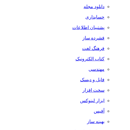
دانلود مجله
حسابداری
پشتیبان اطلاعات
فشرده ساز
فرهنگ لغت
کتاب الکترونیک
مهندسی
فایل و دیسک
سخت افزار
ابزار لینوکس
آفیس
بهینه ساز