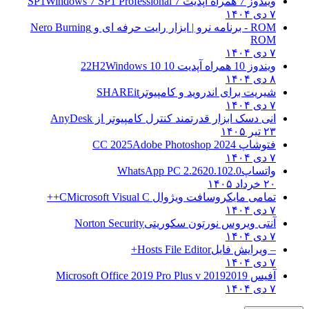
ویندوز 7 همراه آپدیت 7 SP1
Windows 7 SP1 Professional
۷ دی ۱۴۰۴
ROM - برنامه نرو | ابزار رایت حرفه ای و
Nero Burning
ROM
۷ دی ۱۴۰۴
ویندوز 10 همراه آپدیت 10 22H2
Windows 10
۸ دی ۱۴۰۴
شیریت برای اندروید و کامپیوتر
SHAREit
۷ دی ۱۴۰۴
انی دسک ابزار قدرتمند کنترل کامپیوتر از
AnyDesk
۲۳ تیر ۱۴۰۵
فتوشاپ CC 2025
Adobe Photoshop 2024
۷ دی ۱۴۰۴
واتساپ
WhatsApp PC 2.2620.102.0
۲۰ خرداد ۱۴۰۵
تمامی مایکروسافت ویژوال C
Microsoft Visual C++
۷ دی ۱۴۰۴
آنتی ویروس نورتون سکوریتی
Norton Security
۷ دی ۱۴۰۴
– ویرایش فایل
Hosts File Editor+
۷ دی ۱۴۰۴
آفیس 2019
2019 Microsoft Office 2019 Pro Plus v
۷ دی ۱۴۰۴