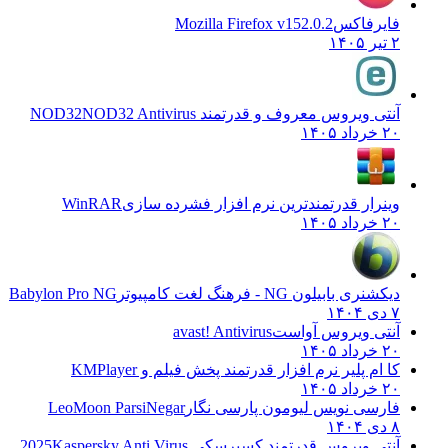
فایرفاکس
Mozilla Firefox v152.0.2
۲ تیر ۱۴۰۵
آنتی ویروس معروف و قدرتمند NOD32
NOD32 Antivirus
۲۰ خرداد ۱۴۰۵
وینرار قدرتمندترین نرم افزار فشرده سازی
WinRAR
۲۰ خرداد ۱۴۰۵
دیکشنری بابیلون NG - فرهنگ لغت کامپیوتر
Babylon Pro NG
۷ دی ۱۴۰۴
آنتی ویروس آواست
avast! Antivirus
۲۰ خرداد ۱۴۰۵
کا ام پلیر نرم افزار قدرتمند پخش فیلم و
KMPlayer
۲۰ خرداد ۱۴۰۵
فارسی نویس لیومون پارسی نگار
LeoMoon ParsiNegar
۸ دی ۱۴۰۴
آنتی ویروس قدرتمند کسپرسکی 2025
Kaspersky Anti Virus