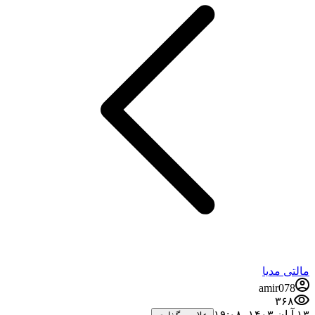
مالتی مدیا
amir078
۳۶۸
۱۳ آبان ۱۴۰۳،‏ ۱۹:۰۸