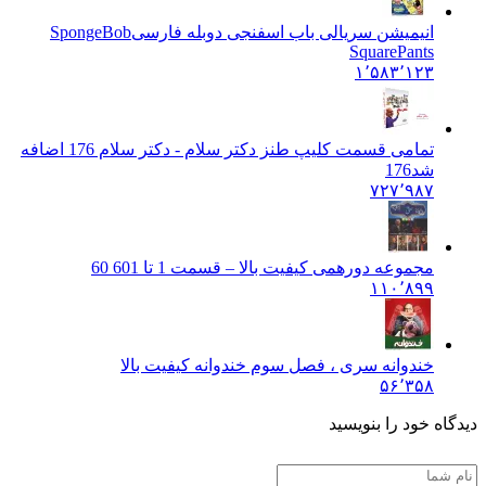
انیمیشن سریالی باب اسفنجی دوبله فارسی
SpongeBob
SquarePants
۱٬۵۸۳٬۱۲۳
تمامی قسمت کلیپ طنز دکتر سلام - دکتر سلام 176 اضافه
شد
176
۷۲۷٬۹۸۷
مجموعه دورهمی کیفیت بالا – قسمت 1 تا 60
1 60
۱۱۰٬۸۹۹
خندوانه سری ، فصل سوم خندوانه کیفیت بالا
۵۶٬۳۵۸
دیدگاه خود را بنویسید