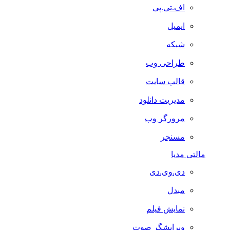
اف.تی.پی
ایمیل
شبکه
طراحی وب
قالب سایت
مدیریت دانلود
مرورگر وب
مسنجر
مالتی مدیا
دی.وی.دی
مبدل
نمایش فیلم
ویرایشگر صوت