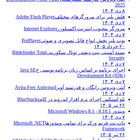
2025
۸ دی ۱۴۰۴
فلش پلیر برای مرورگرهای مختلف
Adobe Flash Player
۷ دی ۱۴۰۴
مرورگر محبوب اینترنت اکسپلورر
Internet Explorer
۷ دی ۱۴۰۴
پوت پلیر پخش انواع فایل تصویری و صوتی
PotPlayer
۲۰ خرداد ۱۴۰۵
بسته امنیتی بیت دیفندر توتال سکوریتی
Bitdefender Total
Security
۷ دی ۱۴۰۴
اجرای برنامه بر اساس زبان برنامه نویسی ج
Java SE
Development Kit (JDK)
۷ دی ۱۴۰۴
آنتی ویروس رایگان و قدرتمند آویرا
Avira Free Antivirus
۷ دی ۱۴۰۴
بلو استکس اجرای نرم افزار اندروید در کام
BlueStacks
۲۶ تیر ۱۴۰۵
ویندوز 8.1
8.1 - Microsoft Windows 8.1
۷ دی ۱۴۰۴
دات نت فریم ورک برای تمامی ویندوزها
Microsoft .NET
Framework
۲۶ تیر ۱۴۰۵