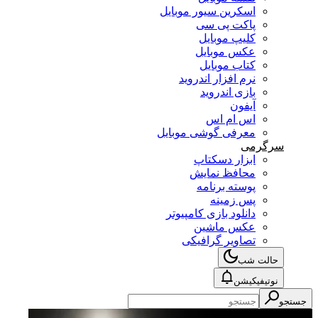
اسکرین سیور موبایل
پاکت پی سی
کلیپ موبایل
عکس موبایل
کتاب موبایل
نرم افزار اندروید
بازی اندروید
آیفون
اس ام اس
معرفی گوشی موبایل
سرگرمی
ابزار دسکتاپ
محافظ نمایش
پوسته برنامه
پس زمینه
دانلود بازی کامپیوتر
عکس ماشین
تصاویر گرافیکی
حالت شب
نوتیفیکیشن
جستجو