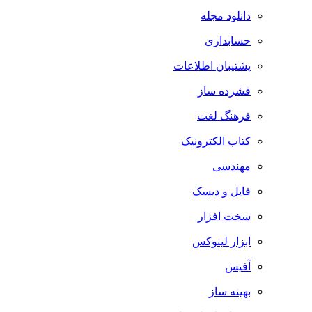
دانلود مجله
حسابداری
پشتیبان اطلاعات
فشرده ساز
فرهنگ لغت
کتاب الکترونیک
مهندسی
فایل و دیسک
سخت افزار
ابزار لینوکس
آفیس
بهینه ساز