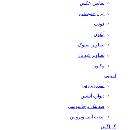
نمایش عکس
ابزار فتوشاپ
فونت
آیکون
تصاویر استوک
تصاویر لایه باز
وکتور
امنیتی
آنتی ویروس
دیواره آتشین
ضد هک و جاسوسی
آپدیت آنتی ویروس
گوناگون