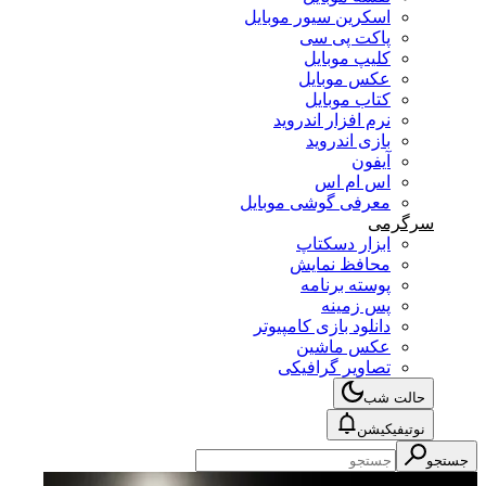
اسکرین سیور موبایل
پاکت پی سی
کلیپ موبایل
عکس موبایل
کتاب موبایل
نرم افزار اندروید
بازی اندروید
آیفون
اس ام اس
معرفی گوشی موبایل
سرگرمی
ابزار دسکتاپ
محافظ نمایش
پوسته برنامه
پس زمینه
دانلود بازی کامپیوتر
عکس ماشین
تصاویر گرافیکی
حالت شب
نوتیفیکیشن
جستجو