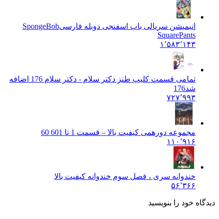
انیمیشن سریالی باب اسفنجی دوبله فارسی
SpongeBob
SquarePants
۱٬۵۸۳٬۱۴۳
تمامی قسمت کلیپ طنز دکتر سلام - دکتر سلام 176 اضافه
شد
176
۷۲۷٬۹۹۳
مجموعه دورهمی کیفیت بالا – قسمت 1 تا 60
1 60
۱۱۰٬۹۱۶
خندوانه سری ، فصل سوم خندوانه کیفیت بالا
۵۶٬۳۶۶
دیدگاه خود را بنویسید