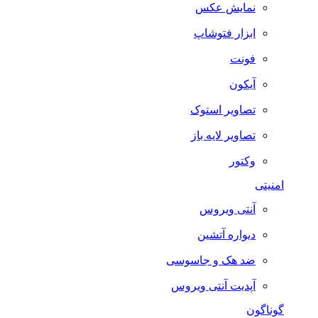
نمایش عکس
ابزار فتوشاپ
فونت
آیکون
تصاویر استوک
تصاویر لایه باز
وکتور
امنیتی
آنتی ویروس
دیواره آتشین
ضد هک و جاسوسی
آپدیت آنتی ویروس
گوناگون