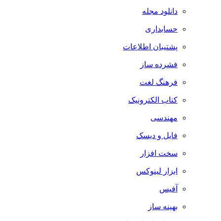
دانلود مجله
حسابداری
پشتیبان اطلاعات
فشرده ساز
فرهنگ لغت
کتاب الکترونیک
مهندسی
فایل و دیسک
سخت افزار
ابزار لینوکس
آفیس
بهینه ساز