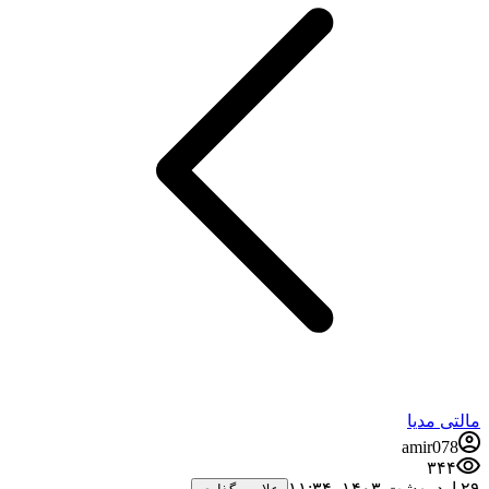
مالتی مدیا
amir078
۳۴۴
۲۹ اردیبهشت ۱۴۰۳،‏ ۱۱:۳۴