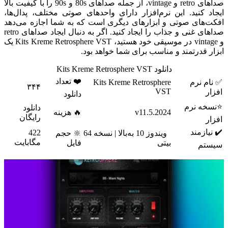
صداهای retro و vintage، از جمله صداهای 80s و 90s را با کیفیت بالا
ایجاد کنید. این نرم‌افزار دارای واحد‌های صوتی مختلف، پدال‌ها،
افکت‌های صوتی و ابزارهای دیگری است که به شما اجازه می‌دهد
صداهای غنی و جذاب را ایجاد کنید. اگر به دنبال ایجاد صداهای retro
و vintage در موسیقی خود هستید، Kits Kreme Retrosphere VST یک
ابزار قدرتمند و مناسب برای شما خواهد بود.
دانلود Kits Kreme Retrosphere VST
❤️ تعداد
✅ نام نرم
Kits Kreme Retrosphere
۳۴۴
VST
افزار
دانلود
⭐نسخه نرم
دانلود
v11.5.2024
🔥 هزینه
رایگان
افزار
✔️ نیازمند
422
ویندوز 10 به‌بالا | نسخه 64
🔆 حجم
مگابایت
بیتی
فایل
سیستم