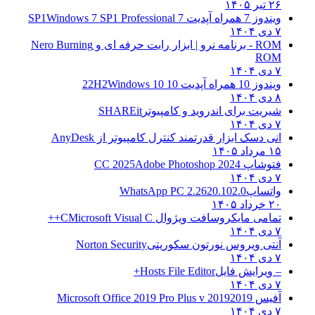
۲۶ تیر ۱۴۰۵
ویندوز 7 همراه آپدیت 7 SP1
Windows 7 SP1 Professional
۷ دی ۱۴۰۴
ROM - برنامه نرو | ابزار رایت حرفه ای و
Nero Burning
ROM
۷ دی ۱۴۰۴
ویندوز 10 همراه آپدیت 10 22H2
Windows 10
۸ دی ۱۴۰۴
شیریت برای اندروید و کامپیوتر
SHAREit
۷ دی ۱۴۰۴
انی دسک ابزار قدرتمند کنترل کامپیوتر از
AnyDesk
۱۵ مرداد ۱۴۰۵
فتوشاپ CC 2025
Adobe Photoshop 2024
۷ دی ۱۴۰۴
واتساپ
WhatsApp PC 2.2620.102.0
۲۰ خرداد ۱۴۰۵
تمامی مایکروسافت ویژوال C
Microsoft Visual C++
۷ دی ۱۴۰۴
آنتی ویروس نورتون سکوریتی
Norton Security
۷ دی ۱۴۰۴
– ویرایش فایل
Hosts File Editor+
۷ دی ۱۴۰۴
آفیس 2019
2019 Microsoft Office 2019 Pro Plus v
۷ دی ۱۴۰۴