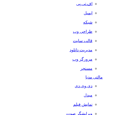
اف.تی.پی
ایمیل
شبکه
طراحی وب
قالب سایت
مدیریت دانلود
مرورگر وب
مسنجر
مالتی مدیا
دی.وی.دی
مبدل
نمایش فیلم
ویرایشگر صوت