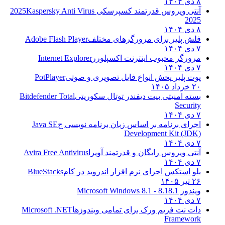
۸ دی ۱۴۰۴
آنتی ویروس قدرتمند کسپرسکی 2025
Kaspersky Anti Virus
2025
۸ دی ۱۴۰۴
فلش پلیر برای مرورگرهای مختلف
Adobe Flash Player
۷ دی ۱۴۰۴
مرورگر محبوب اینترنت اکسپلورر
Internet Explorer
۷ دی ۱۴۰۴
پوت پلیر پخش انواع فایل تصویری و صوتی
PotPlayer
۲۰ خرداد ۱۴۰۵
بسته امنیتی بیت دیفندر توتال سکوریتی
Bitdefender Total
Security
۷ دی ۱۴۰۴
اجرای برنامه بر اساس زبان برنامه نویسی ج
Java SE
Development Kit (JDK)
۷ دی ۱۴۰۴
آنتی ویروس رایگان و قدرتمند آویرا
Avira Free Antivirus
۷ دی ۱۴۰۴
بلو استکس اجرای نرم افزار اندروید در کام
BlueStacks
۲۶ تیر ۱۴۰۵
ویندوز 8.1
8.1 - Microsoft Windows 8.1
۷ دی ۱۴۰۴
دات نت فریم ورک برای تمامی ویندوزها
Microsoft .NET
Framework