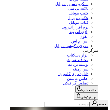
اسکرین سیور موبایل
پاکت پی سی
کلیپ موبایل
عکس موبایل
کتاب موبایل
نرم افزار اندروید
بازی اندروید
آیفون
اس ام اس
معرفی گوشی موبایل
سرگرمی
ابزار دسکتاپ
محافظ نمایش
پوسته برنامه
پس زمینه
دانلود بازی کامپیوتر
عکس ماشین
تصاویر گرافیکی
حالت شب
نوتیفیکیشن
جستجو