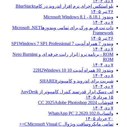
۷ دی ۱۴۰۴
بلو استکس اجرای نرم افزار اندروید در کام
BlueStacks
۲۶ تیر ۱۴۰۵
ویندوز 8.1
8.1 - Microsoft Windows 8.1
۷ دی ۱۴۰۴
دات نت فریم ورک برای تمامی ویندوزها
Microsoft .NET
Framework
۲۶ تیر ۱۴۰۵
ویندوز 7 همراه آپدیت 7 SP1
Windows 7 SP1 Professional
۷ دی ۱۴۰۴
ROM - برنامه نرو | ابزار رایت حرفه ای و
Nero Burning
ROM
۷ دی ۱۴۰۴
ویندوز 10 همراه آپدیت 10 22H2
Windows 10
۸ دی ۱۴۰۴
شیریت برای اندروید و کامپیوتر
SHAREit
۷ دی ۱۴۰۴
انی دسک ابزار قدرتمند کنترل کامپیوتر از
AnyDesk
۱۵ مرداد ۱۴۰۵
فتوشاپ CC 2025
Adobe Photoshop 2024
۷ دی ۱۴۰۴
واتساپ
WhatsApp PC 2.2620.102.0
۲۰ خرداد ۱۴۰۵
تمامی مایکروسافت ویژوال C
Microsoft Visual C++