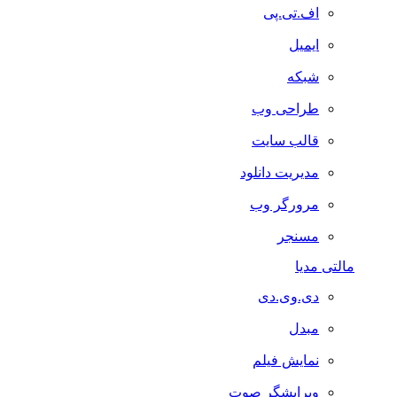
اف.تی.پی
ایمیل
شبکه
طراحی وب
قالب سایت
مدیریت دانلود
مرورگر وب
مسنجر
مالتی مدیا
دی.وی.دی
مبدل
نمایش فیلم
ویرایشگر صوت