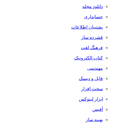
دانلود مجله
حسابداری
پشتیبان اطلاعات
فشرده ساز
فرهنگ لغت
کتاب الکترونیک
مهندسی
فایل و دیسک
سخت افزار
ابزار لینوکس
آفیس
بهینه ساز