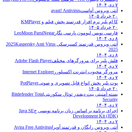
۷ دی ۱۴۰۴
آنتی ویروس آواست
avast! Antivirus
۲۰ خرداد ۱۴۰۵
کا ام پلیر نرم افزار قدرتمند پخش فیلم و
KMPlayer
۲۰ خرداد ۱۴۰۵
فارسی نویس لیومون پارسی نگار
LeoMoon ParsiNegar
۸ دی ۱۴۰۴
آنتی ویروس قدرتمند کسپرسکی 2025
Kaspersky Anti Virus
2025
۸ دی ۱۴۰۴
فلش پلیر برای مرورگرهای مختلف
Adobe Flash Player
۷ دی ۱۴۰۴
مرورگر محبوب اینترنت اکسپلورر
Internet Explorer
۷ دی ۱۴۰۴
پوت پلیر پخش انواع فایل تصویری و صوتی
PotPlayer
۲۰ خرداد ۱۴۰۵
بسته امنیتی بیت دیفندر توتال سکوریتی
Bitdefender Total
Security
۷ دی ۱۴۰۴
اجرای برنامه بر اساس زبان برنامه نویسی ج
Java SE
Development Kit (JDK)
۷ دی ۱۴۰۴
آنتی ویروس رایگان و قدرتمند آویرا
Avira Free Antivirus