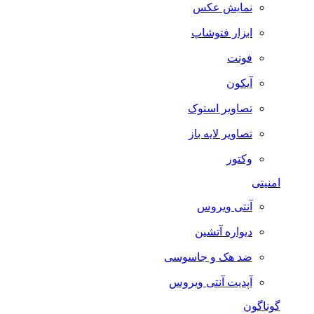
نمایش عکس
ابزار فتوشاپ
فونت
آیکون
تصاویر استوک
تصاویر لایه باز
وکتور
امنیتی
آنتی ویروس
دیواره آتشین
ضد هک و جاسوسی
آپدیت آنتی ویروس
گوناگون