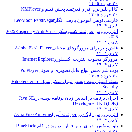
۲۰ خرداد ۱۴۰۵
کا ام پلیر نرم افزار قدرتمند پخش فیلم و
KMPlayer
۲۰ خرداد ۱۴۰۵
فارسی نویس لیومون پارسی نگار
LeoMoon ParsiNegar
۸ دی ۱۴۰۴
آنتی ویروس قدرتمند کسپرسکی 2025
Kaspersky Anti Virus
2025
۸ دی ۱۴۰۴
فلش پلیر برای مرورگرهای مختلف
Adobe Flash Player
۷ دی ۱۴۰۴
مرورگر محبوب اینترنت اکسپلورر
Internet Explorer
۷ دی ۱۴۰۴
پوت پلیر پخش انواع فایل تصویری و صوتی
PotPlayer
۲۰ خرداد ۱۴۰۵
بسته امنیتی بیت دیفندر توتال سکوریتی
Bitdefender Total
Security
۷ دی ۱۴۰۴
اجرای برنامه بر اساس زبان برنامه نویسی ج
Java SE
Development Kit (JDK)
۷ دی ۱۴۰۴
آنتی ویروس رایگان و قدرتمند آویرا
Avira Free Antivirus
۷ دی ۱۴۰۴
بلو استکس اجرای نرم افزار اندروید در کام
BlueStacks
۲۶ تیر ۱۴۰۵