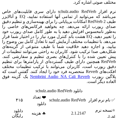
مختلف صوتی اشاره کرد.
نرم افزار schulz.audio RedVerb دارای سری قابلیت‌های خاص
می‌باشد که می‌توانید از تمامی آنها استفاده نمایید، EQ و آنالایزر
طیف RedVerb 2 امکانات بی‌پایانی را برای بهینه‌سازی و تنظیم دقیق
صدای ریورب ارائه می‌دهد. چه بخواهید فرکانس‌های خاصی را
به‌طور نامحسوس افزایش دهید یا به طور کامل صدای ریورب خود
را تغییر دهید، EQ هشت باند کنترل مورد نیاز را در اختیار شما قرار
می‌دهد. با تنظیمات مختلف آزمایش کنید تا تعادل کامل بین وضوح را
بیابید، و اجازه دهید خلاقیت شما با طیف متنوعی از گزینه‌های
شکل‌دهی صدا ترکیب شود. کاربران به راحتی می‌توانند تنظیمات از
پیش تعیین شده را با کنترل‌های بصری تنظیم و سفارشی کنند.
RedVerb همچنین دارای طیف گسترده‌ای از پارامترها برای تنظیم
دقیق ریورب است، کاربران می‌توانند با ترکیب تنظیمات مختلف
افکت‌های Reverb منحصربه فرد خود را ایجاد کنند. گفتنی است که
پلاگین ریورب
Nembrini Audio NA Cali Reverb
یک گزینه فوق
العاده دیگر است.
دانلود schulz.audio RedVerb
❤️ تعداد
✅ نام نرم افزار
schulz.audio RedVerb
۴۱۵
دانلود
⭐نسخه نرم
دانلود
2.1.2147
🔥 هزینه
رایگان
افزار