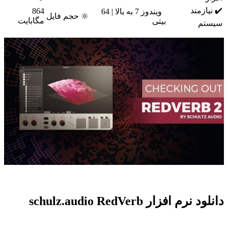
✔️ نیازمند
864
ویندوز 7 به بالا | 64
🔆 حجم فایل
مگابایت
بیتی
سیستم
دانلود نرم افزار schulz.audio RedVerb