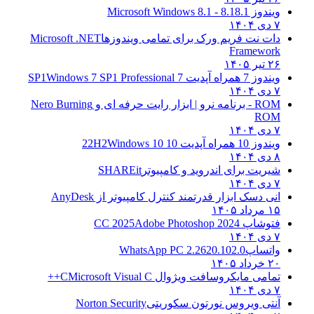
ویندوز 8.1
8.1 - Microsoft Windows 8.1
۷ دی ۱۴۰۴
دات نت فریم ورک برای تمامی ویندوزها
Microsoft .NET
Framework
۲۶ تیر ۱۴۰۵
ویندوز 7 همراه آپدیت 7 SP1
Windows 7 SP1 Professional
۷ دی ۱۴۰۴
ROM - برنامه نرو | ابزار رایت حرفه ای و
Nero Burning
ROM
۷ دی ۱۴۰۴
ویندوز 10 همراه آپدیت 10 22H2
Windows 10
۸ دی ۱۴۰۴
شیریت برای اندروید و کامپیوتر
SHAREit
۷ دی ۱۴۰۴
انی دسک ابزار قدرتمند کنترل کامپیوتر از
AnyDesk
۱۵ مرداد ۱۴۰۵
فتوشاپ CC 2025
Adobe Photoshop 2024
۷ دی ۱۴۰۴
واتساپ
WhatsApp PC 2.2620.102.0
۲۰ خرداد ۱۴۰۵
تمامی مایکروسافت ویژوال C
Microsoft Visual C++
۷ دی ۱۴۰۴
آنتی ویروس نورتون سکوریتی
Norton Security