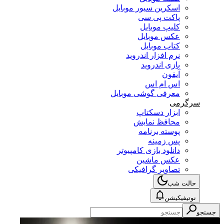
اسکرین سیور موبایل
پاکت پی سی
کلیپ موبایل
عکس موبایل
کتاب موبایل
نرم افزار اندروید
بازی اندروید
آیفون
اس ام اس
معرفی گوشی موبایل
سرگرمی
ابزار دسکتاپ
محافظ نمایش
پوسته برنامه
پس زمینه
دانلود بازی کامپیوتر
عکس ماشین
تصاویر گرافیکی
حالت شب
نوتیفیکیشن
جستجو