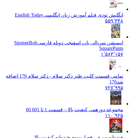
انگلیش تودی فیلم آموزش زبان انگليسی
English Today
۵۵۹٬۳۴۸
انیمیشن سریالی باب اسفنجی دوبله فارسی
SpongeBob
SquarePants
۱٬۵۸۳٬۱۵۷
تمامی قسمت کلیپ طنز دکتر سلام - دکتر سلام 176 اضافه
شد
176
۷۲۷٬۹۹۵
مجموعه دورهمی کیفیت بالا – قسمت 1 تا 60
1 60
۱۱۰٬۹۲۵
خندوانه سری ، فصل سوم خندوانه کیفیت بالا