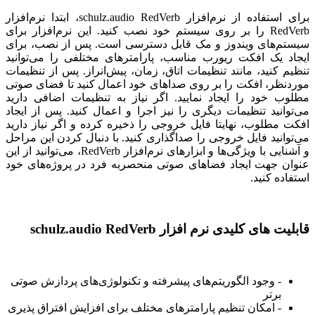
برای استفاده از نرم‌افزار schulz.audio RedVerb، ابتدا نرم‌افزار
RedVerb را بر روی سیستم خود نصب کنید. این نرم‌افزار برای
سیستم‌های ویندوز و مک قابل دسترسی است. پس از نصب، برای
ایجاد یک افکت ریورب مناسب، پارامترهای مختلفی را می‌توانید
تنظیم کنید، مانند تنظیمات اتاق، زمان، پیش‌انراز. پس از تنظیمات
موردنظر، افکت را بر روی صداهای خود اعمال کنید تا فضای صوتی
مطلوب خود را ایجاد نمایید. اگر نیاز به تنظیمات اضافی دارید
می‌توانید تنظیمات دیگری را نیز اجرا و اعمال کنید. پس از ایجاد
افکت مطلوب، نهایتا فایل خروجی را ذخیره کرده و اگر نیاز دارید
می‌توانید فایل خروجی را صداگذاری کنید. با دنبال کردن این مراحل
و آشنایی با ویژگی‌ها و ابزارهای نرم‌افزار RedVerb، می‌توانید از این
عنوان جهت ایجاد فضاهای صوتی منحصربه فرد در پروژه‌های خود
استفاده کنید.
قابلیت های کلیدی نرم افزار schulz.audio RedVerb
- وجود الگوریتم‌های پیشرفته و تکنولوژی‌های پردازش صوتی
برتر
- امکان تنظیم پارامترهای مختلف برای افزایش افتراق پذیری