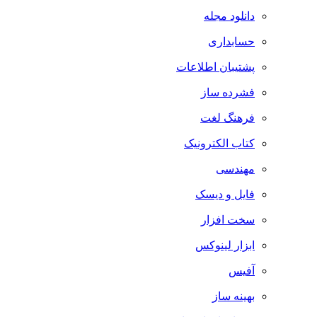
دانلود مجله
حسابداری
پشتیبان اطلاعات
فشرده ساز
فرهنگ لغت
کتاب الکترونیک
مهندسی
فایل و دیسک
سخت افزار
ابزار لینوکس
آفیس
بهینه ساز