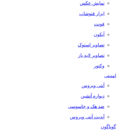
نمایش عکس
ابزار فتوشاپ
فونت
آیکون
تصاویر استوک
تصاویر لایه باز
وکتور
امنیتی
آنتی ویروس
دیواره آتشین
ضد هک و جاسوسی
آپدیت آنتی ویروس
گوناگون