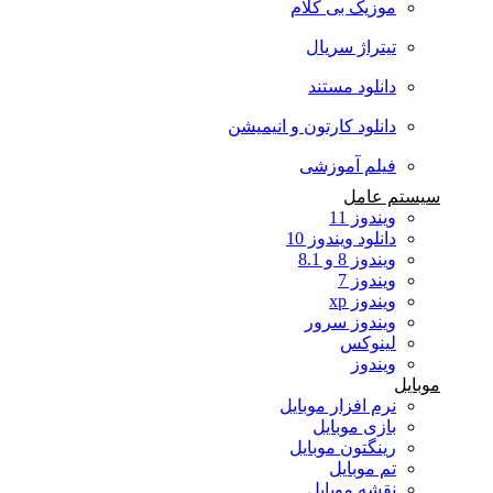
موزیک بی کلام
تیتراژ سریال
دانلود مستند
دانلود کارتون و انیمیشن
فیلم آموزشی
سیستم عامل
ویندوز 11
دانلود ویندوز 10
ویندوز 8 و 8.1
ویندوز 7
ویندوز xp
ویندوز سرور
لینوکس
ویندوز
موبایل
نرم افزار موبایل
بازی موبایل
رینگتون موبایل
تم موبایل
نقشه موبایل