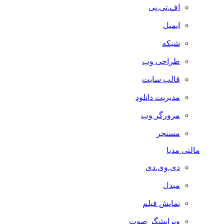
اف.تی.پی
ایمیل
شبکه
طراحی وب
قالب سایت
مدیریت دانلود
مرورگر وب
مسنجر
مالتی مدیا
دی.وی.دی
مبدل
نمایش فیلم
ویرایشگر صوت