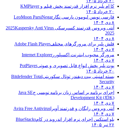
۲۰ خرداد ۱۴۰۵
کا ام پلیر نرم افزار قدرتمند پخش فیلم و
KMPlayer
۲۰ خرداد ۱۴۰۵
فارسی نویس لیومون پارسی نگار
LeoMoon ParsiNegar
۸ دی ۱۴۰۴
آنتی ویروس قدرتمند کسپرسکی 2025
Kaspersky Anti Virus
2025
۸ دی ۱۴۰۴
فلش پلیر برای مرورگرهای مختلف
Adobe Flash Player
۷ دی ۱۴۰۴
مرورگر محبوب اینترنت اکسپلورر
Internet Explorer
۷ دی ۱۴۰۴
پوت پلیر پخش انواع فایل تصویری و صوتی
PotPlayer
۲۰ خرداد ۱۴۰۵
بسته امنیتی بیت دیفندر توتال سکوریتی
Bitdefender Total
Security
۷ دی ۱۴۰۴
اجرای برنامه بر اساس زبان برنامه نویسی ج
Java SE
Development Kit (JDK)
۷ دی ۱۴۰۴
آنتی ویروس رایگان و قدرتمند آویرا
Avira Free Antivirus
۷ دی ۱۴۰۴
بلو استکس اجرای نرم افزار اندروید در کام
BlueStacks
۲۶ تیر ۱۴۰۵