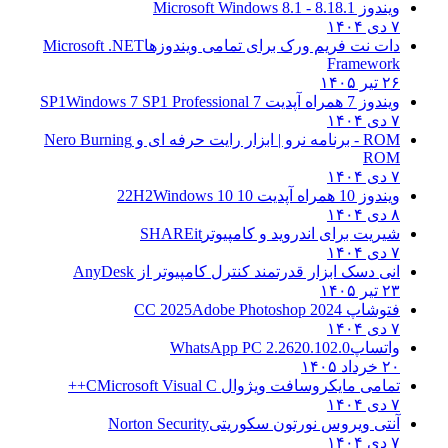
ویندوز 8.1
8.1 - Microsoft Windows 8.1
۷ دی ۱۴۰۴
دات نت فریم ورک برای تمامی ویندوزها
Microsoft .NET
Framework
۲۶ تیر ۱۴۰۵
ویندوز 7 همراه آپدیت 7 SP1
Windows 7 SP1 Professional
۷ دی ۱۴۰۴
ROM - برنامه نرو | ابزار رایت حرفه ای و
Nero Burning
ROM
۷ دی ۱۴۰۴
ویندوز 10 همراه آپدیت 10 22H2
Windows 10
۸ دی ۱۴۰۴
شیریت برای اندروید و کامپیوتر
SHAREit
۷ دی ۱۴۰۴
انی دسک ابزار قدرتمند کنترل کامپیوتر از
AnyDesk
۲۳ تیر ۱۴۰۵
فتوشاپ CC 2025
Adobe Photoshop 2024
۷ دی ۱۴۰۴
واتساپ
WhatsApp PC 2.2620.102.0
۲۰ خرداد ۱۴۰۵
تمامی مایکروسافت ویژوال C
Microsoft Visual C++
۷ دی ۱۴۰۴
آنتی ویروس نورتون سکوریتی
Norton Security
۷ دی ۱۴۰۴