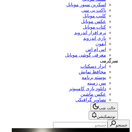
اسکرین سیور موبایل
پاکت پی سی
کلیپ موبایل
عکس موبایل
کتاب موبایل
نرم افزار اندروید
بازی اندروید
آیفون
اس ام اس
معرفی گوشی موبایل
سرگرمی
ابزار دسکتاپ
محافظ نمایش
پوسته برنامه
پس زمینه
دانلود بازی کامپیوتر
عکس ماشین
تصاویر گرافیکی
حالت شب
نوتیفیکیشن
جستجو