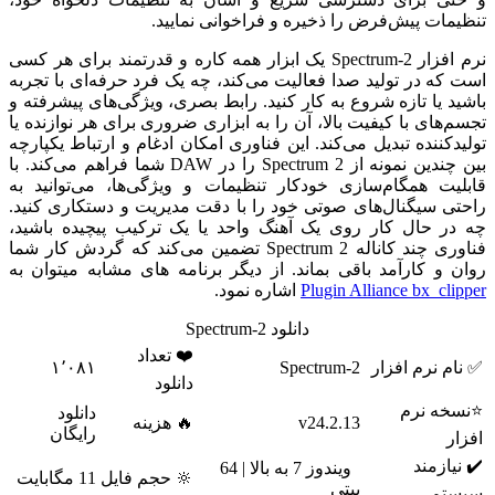
تنظیمات پیش‌فرض را ذخیره و فراخوانی نمایید.
نرم افزار Spectrum-2 یک ابزار همه کاره و قدرتمند برای هر کسی
است که در تولید صدا فعالیت می‌کند، چه یک فرد حرفه‌ای با تجربه
باشید یا تازه شروع به کار کنید. رابط بصری، ویژگی‌های پیشرفته و
تجسم‌های با کیفیت بالا، آن را به ابزاری ضروری برای هر نوازنده یا
تولیدکننده تبدیل می‌کند. این فناوری امکان ادغام و ارتباط یکپارچه
بین چندین نمونه از Spectrum 2 را در DAW شما فراهم می‌کند. با
قابلیت همگام‌سازی خودکار تنظیمات و ویژگی‌ها، می‌توانید به
راحتی سیگنال‌های صوتی خود را با دقت مدیریت و دستکاری کنید.
چه در حال کار روی یک آهنگ واحد یا یک ترکیب پیچیده باشید،
فناوری چند کاناله Spectrum 2 تضمین می‌کند که گردش کار شما
روان و کارآمد باقی بماند. از دیگر برنامه های مشابه میتوان به
Plugin Alliance bx_clipper
اشاره نمود.
دانلود Spectrum-2
❤️ تعداد
✅ نام نرم افزار
Spectrum-2
۱٬۰۸۱
دانلود
⭐نسخه نرم
دانلود
v24.2.13
🔥 هزینه
رایگان
افزار
✔️ نیازمند
ویندوز 7 به بالا | 64
🔆 حجم فایل
11 مگابایت
بیتی
سیستم