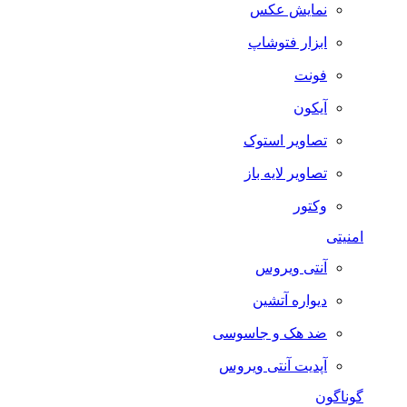
نمایش عکس
ابزار فتوشاپ
فونت
آیکون
تصاویر استوک
تصاویر لایه باز
وکتور
امنیتی
آنتی ویروس
دیواره آتشین
ضد هک و جاسوسی
آپدیت آنتی ویروس
گوناگون