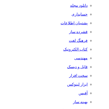
دانلود مجله
حسابداری
پشتیبان اطلاعات
فشرده ساز
فرهنگ لغت
کتاب الکترونیک
مهندسی
فایل و دیسک
سخت افزار
ابزار لینوکس
آفیس
بهینه ساز