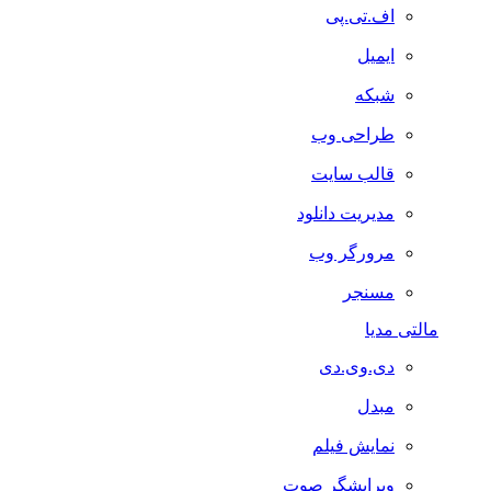
اف.تی.پی
ایمیل
شبکه
طراحی وب
قالب سایت
مدیریت دانلود
مرورگر وب
مسنجر
مالتی مدیا
دی.وی.دی
مبدل
نمایش فیلم
ویرایشگر صوت