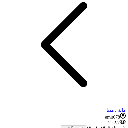
مالتی مدیا
amir078
۱٬۰۸۱
۷ مرداد ۱۴۰۳،‏ ۱۳:۰۸