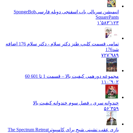
انیمیشن سریالی باب اسفنجی دوبله فارسی
SpongeBob
SquarePants
۱٬۵۸۳٬۱۲۳
تمامی قسمت کلیپ طنز دکتر سلام - دکتر سلام 176 اضافه
شد
176
۷۲۷٬۹۸۹
مجموعه دورهمی کیفیت بالا – قسمت 1 تا 60
1 60
۱۱۰٬۹۰۲
خندوانه سری ، فصل سوم خندوانه کیفیت بالا
۵۶٬۳۵۹
بازی عقب نشینی شبح برای کامپیوتر
The Spectrum Retreat