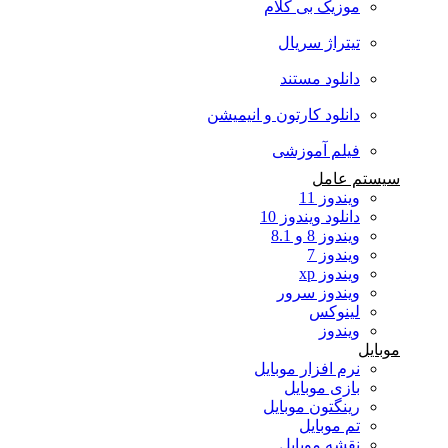
موزیک بی کلام
تیتراژ سریال
دانلود مستند
دانلود کارتون و انیمیشن
فیلم آموزشی
سیستم عامل
ویندوز 11
دانلود ویندوز 10
ویندوز 8 و 8.1
ویندوز 7
ویندوز xp
ویندوز سرور
لینوکس
ویندوز
موبایل
نرم افزار موبایل
بازی موبایل
رینگتون موبایل
تم موبایل
نقشه موبایل