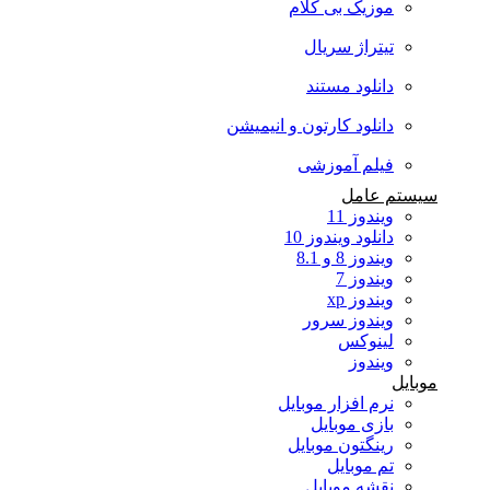
موزیک بی کلام
تیتراژ سریال
دانلود مستند
دانلود کارتون و انیمیشن
فیلم آموزشی
سیستم عامل
ویندوز 11
دانلود ویندوز 10
ویندوز 8 و 8.1
ویندوز 7
ویندوز xp
ویندوز سرور
لینوکس
ویندوز
موبایل
نرم افزار موبایل
بازی موبایل
رینگتون موبایل
تم موبایل
نقشه موبایل