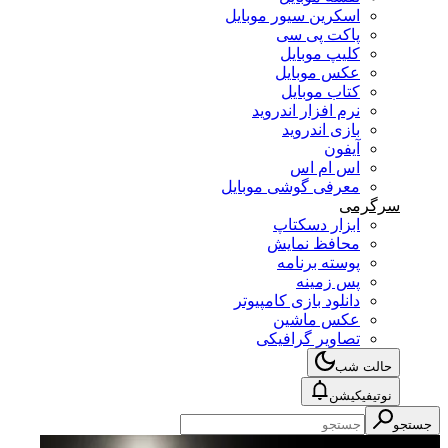
اسکرین سیور موبایل
پاکت پی سی
کلیپ موبایل
عکس موبایل
کتاب موبایل
نرم افزار اندروید
بازی اندروید
آیفون
اس ام اس
معرفی گوشی موبایل
سرگرمی
ابزار دسکتاپ
محافظ نمایش
پوسته برنامه
پس زمینه
دانلود بازی کامپیوتر
عکس ماشین
تصاویر گرافیکی
حالت شب
نوتیفیکیشن
جستجو