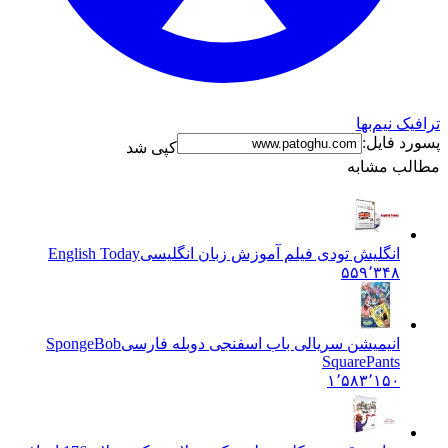
ترافیک نیم‌بها
پسورد فایل:
کپی شد
مطالب مشابه
انگلیش تودی فیلم آموزش زبان انگليسی
English Today
۵۵۹٬۳۴۸
انیمیشن سریالی باب اسفنجی دوبله فارسی
SpongeBob
SquarePants
۱٬۵۸۳٬۱۵۰