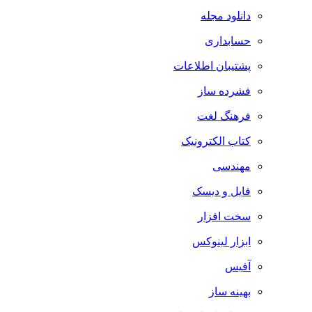
دانلود مجله
حسابداری
پشتیبان اطلاعات
فشرده ساز
فرهنگ لغت
کتاب الکترونیک
مهندسی
فایل و دیسک
سخت افزار
ابزار لینوکس
آفیس
بهینه ساز