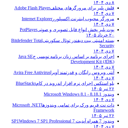
۸ دی ۱۴۰۴
فلش پلیر برای مرورگرهای مختلف
Adobe Flash Player
۷ دی ۱۴۰۴
مرورگر محبوب اینترنت اکسپلورر
Internet Explorer
۷ دی ۱۴۰۴
پوت پلیر پخش انواع فایل تصویری و صوتی
PotPlayer
۲۰ خرداد ۱۴۰۵
بسته امنیتی بیت دیفندر توتال سکوریتی
Bitdefender Total
Security
۷ دی ۱۴۰۴
اجرای برنامه بر اساس زبان برنامه نویسی ج
Java SE
Development Kit (JDK)
۷ دی ۱۴۰۴
آنتی ویروس رایگان و قدرتمند آویرا
Avira Free Antivirus
۷ دی ۱۴۰۴
بلو استکس اجرای نرم افزار اندروید در کام
BlueStacks
۲۶ تیر ۱۴۰۵
ویندوز 8.1
8.1 - Microsoft Windows 8.1
۷ دی ۱۴۰۴
دات نت فریم ورک برای تمامی ویندوزها
Microsoft .NET
Framework
۲۶ تیر ۱۴۰۵
ویندوز 7 همراه آپدیت 7 SP1
Windows 7 SP1 Professional
۷ دی ۱۴۰۴