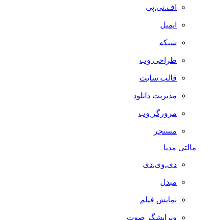
اف.تی.پی
ایمیل
شبکه
طراحی وب
قالب سایت
مدیریت دانلود
مرورگر وب
مسنجر
مالتی مدیا
دی.وی.دی
مبدل
نمایش فیلم
ویرایشگر صوت