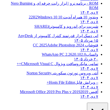
ROM - برنامه نرو | ابزار رایت حرفه ای و
Nero Burning
ROM
۷ دی ۱۴۰۴
ویندوز 10 همراه آپدیت 10 22H2
Windows 10
۸ دی ۱۴۰۴
شیریت برای اندروید و کامپیوتر
SHAREit
۷ دی ۱۴۰۴
انی دسک ابزار قدرتمند کنترل کامپیوتر از
AnyDesk
۱۵ مرداد ۱۴۰۵
فتوشاپ CC 2025
Adobe Photoshop 2024
۷ دی ۱۴۰۴
واتساپ
WhatsApp PC 2.2620.102.0
۲۰ خرداد ۱۴۰۵
تمامی مایکروسافت ویژوال C
Microsoft Visual C++
۷ دی ۱۴۰۴
آنتی ویروس نورتون سکوریتی
Norton Security
۷ دی ۱۴۰۴
– ویرایش فایل
Hosts File Editor+
۷ دی ۱۴۰۴
آفیس 2019
2019 Microsoft Office 2019 Pro Plus v
۷ دی ۱۴۰۴