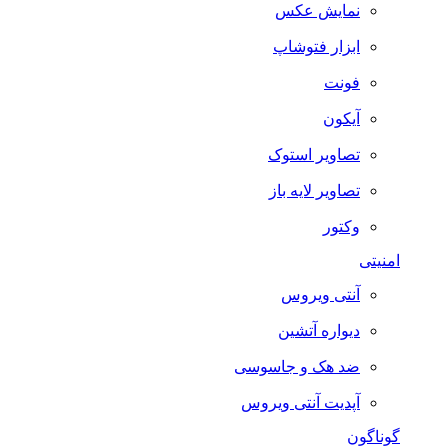
نمایش عکس
ابزار فتوشاپ
فونت
آیکون
تصاویر استوک
تصاویر لایه باز
وکتور
امنیتی
آنتی ویروس
دیواره آتشین
ضد هک و جاسوسی
آپدیت آنتی ویروس
گوناگون