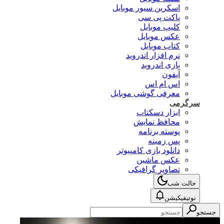
اسکرین سیور موبایل
پاکت پی سی
کلیپ موبایل
عکس موبایل
کتاب موبایل
نرم افزار اندروید
بازی اندروید
آیفون
اس ام اس
معرفی گوشی موبایل
سرگرمی
ابزار دسکتاپ
محافظ نمایش
پوسته برنامه
پس زمینه
دانلود بازی کامپیوتر
عکس ماشین
تصاویر گرافیکی
حالت شب
نوتیفیکیشن
جستجو