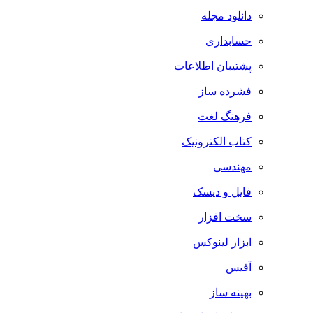
دانلود مجله
حسابداری
پشتیبان اطلاعات
فشرده ساز
فرهنگ لغت
کتاب الکترونیک
مهندسی
فایل و دیسک
سخت افزار
ابزار لینوکس
آفیس
بهینه ساز