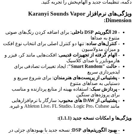
دکمه، تنظیمات جدید و الهام‌بخش را تجربه کنید.
ویژگی‌های نرم‌افزار Karanyi Sounds Vapor
Dimension:
- 20 الگوریتم DSP داخلی
: برای اضافه کردن رنگ‌های صوتی
متنوع به صداها
- کنترل‌های ساده
: تنها دو کنترل اصلی برای انتخاب نوع افکت
و میزان مدولاسیون
- الهام گرفته از تجهیزات قدیمی
: افکت‌هایی مانند کر، فیزر و
هارمونایزر با صدای کلاسیک
- حالت "Smart Random"
: ایجاد تغییرات تصادفی برای
ایده‌پردازی سریع
- پشتیبانی از پریست‌های هنرمندان
: برای شروع سریع و
دستیابی به صداهای متنوع
- پردازش سبک
: استفاده بهینه از منابع پردازنده و مناسب
برای پروژه‌های سنگین
- پشتیبانی از DAW های محبوب
: سازگار با نرم‌افزارهایی
مانند Ableton Live، FL Studio، Logic Pro، Cubase و غیره.
ویژگی‌ها و امکانات نسخه جدید (1.1.1):
- بهبود الگوریتم‌های DSP
: نسخه جدید با بهبودهای جزئی در