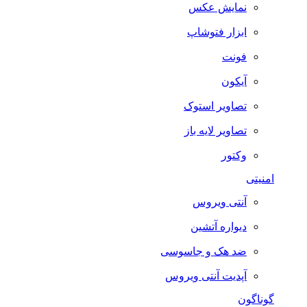
نمایش عکس
ابزار فتوشاپ
فونت
آیکون
تصاویر استوک
تصاویر لایه باز
وکتور
امنیتی
آنتی ویروس
دیواره آتشین
ضد هک و جاسوسی
آپدیت آنتی ویروس
گوناگون