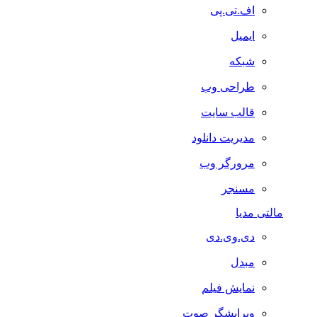
اف.تی.پی
ایمیل
شبکه
طراحی وب
قالب سایت
مدیریت دانلود
مرورگر وب
مسنجر
مالتی مدیا
دی.وی.دی
مبدل
نمایش فیلم
ویرایشگر صوت