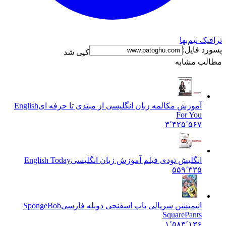
ترافیک نیم‌بها
پسورد فایل:
کپی شد
مطالب مشابه
آموزش مکالمه زبان انگلیسی از مبتدی تا حرفه ای
English
For You
۳٬۴۲۵٬۵۶۷
انگلیش تودی فیلم آموزش زبان انگليسی
English Today
۵۵۹٬۳۳۵
انیمیشن سریالی باب اسفنجی دوبله فارسی
SpongeBob
SquarePants
۱٬۵۸۳٬۱۳۶