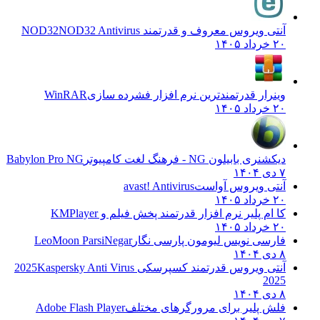
آنتی ویروس معروف و قدرتمند NOD32
NOD32 Antivirus
۲۰ خرداد ۱۴۰۵
وینرار قدرتمندترین نرم افزار فشرده سازی
WinRAR
۲۰ خرداد ۱۴۰۵
دیکشنری بابیلون NG - فرهنگ لغت کامپیوتر
Babylon Pro NG
۷ دی ۱۴۰۴
آنتی ویروس آواست
avast! Antivirus
۲۰ خرداد ۱۴۰۵
کا ام پلیر نرم افزار قدرتمند پخش فیلم و
KMPlayer
۲۰ خرداد ۱۴۰۵
فارسی نویس لیومون پارسی نگار
LeoMoon ParsiNegar
۸ دی ۱۴۰۴
آنتی ویروس قدرتمند کسپرسکی 2025
Kaspersky Anti Virus
2025
۸ دی ۱۴۰۴
فلش پلیر برای مرورگرهای مختلف
Adobe Flash Player