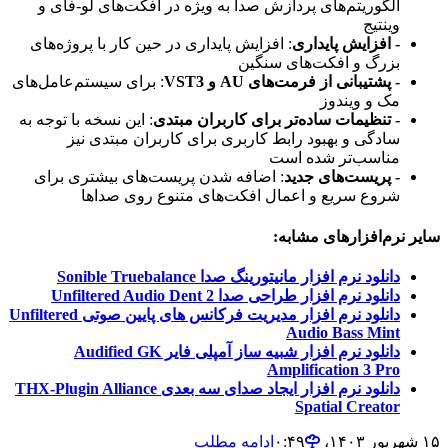
الگوریتم‌های پردازش صدا به ویژه در افکت‌های لو-فای و
وینتیج
- افزایش پایداری
: افزایش پایداری در حین کار با پروژه‌های
بزرگ و افکت‌های سنگین
- پشتیبانی از فرمت‌های AU و VST3
: برای سیستم‌عامل‌های
مک و ویندوز
- تنظیمات ساده‌تر برای کاربران مبتدی
: این نسخه با توجه به
سادگی و بهبود رابط کاربری برای کاربران مبتدی نیز
مناسب‌تر شده است
- پریست‌های جدید
: اضافه شدن پریست‌های بیشتری برای
شروع سریع و اعمال افکت‌های متنوع روی صداها
سایر نرم‌افزارهای مشابه:
دانلود نرم افزار مانیتورینگ صدا Sonible Truebalance
دانلود نرم افزار طراحی صدا Unfiltered Audio Dent 2
دانلود نرم افزار مدیریت فرکانس های پایین صوتی Unfiltered
Audio Bass Mint
دانلود نرم افزار شبیه ساز آمپلی فایر Audified GK
Amplification 3 Pro
دانلود نرم افزار ایجاد صدای سه بعدی THX-Plugin Alliance
Spatial Creator
۱۵ شهریور ۱۴۰۳،‏ ۰:۴۹
ادامه مطلب