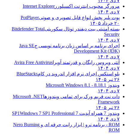
۷ دی ۱۴۰۴
مرورگر محبوب اینترنت اکسپلورر
Internet Explorer
۷ دی ۱۴۰۴
پوت پلیر پخش انواع فایل تصویری و صوتی
PotPlayer
۲۰ خرداد ۱۴۰۵
بسته امنیتی بیت دیفندر توتال سکوریتی
Bitdefender Total
Security
۷ دی ۱۴۰۴
اجرای برنامه بر اساس زبان برنامه نویسی ج
Java SE
Development Kit (JDK)
۷ دی ۱۴۰۴
آنتی ویروس رایگان و قدرتمند آویرا
Avira Free Antivirus
۷ دی ۱۴۰۴
بلو استکس اجرای نرم افزار اندروید در کام
BlueStacks
۲۶ تیر ۱۴۰۵
ویندوز 8.1
8.1 - Microsoft Windows 8.1
۷ دی ۱۴۰۴
دات نت فریم ورک برای تمامی ویندوزها
Microsoft .NET
Framework
۲۶ تیر ۱۴۰۵
ویندوز 7 همراه آپدیت 7 SP1
Windows 7 SP1 Professional
۷ دی ۱۴۰۴
ROM - برنامه نرو | ابزار رایت حرفه ای و
Nero Burning
ROM