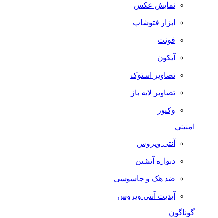
نمایش عکس
ابزار فتوشاپ
فونت
آیکون
تصاویر استوک
تصاویر لایه باز
وکتور
امنیتی
آنتی ویروس
دیواره آتشین
ضد هک و جاسوسی
آپدیت آنتی ویروس
گوناگون