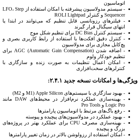
اتوماسیون
- سیستم مدولاسیون پیشرفته با امکان استفاده از LFO، Step
Sequencer و کنترلر ROLI Lightpad
- فیلترهای رزونانسی قابل تنظیم که می‌توانند در ابتدا یا
انتهای سیگنال قرار گیرند
- سیستم کنترل DC Bias برای تنظیم شکل موج
- کنترل دقیق افکت‌ها با استفاده از رابط کاربری بصری و
پچ‌کابل مجازی برای مدولاسیون
- اضافه شدن AGC (Automatic Gain Compensation) برای
تنظیم خودکار ولوم
- امکان اعمال تنظیمات به صورت زنده و سازگاری با
کنترلرهای سخت‌افزاری
ویژگی‌ها و امکانات نسخه جدید ۲.۴.۱:
- بهبود سازگاری با سیستم‌های Apple Silicon (M1 و M2)
- بهینه‌سازی عملکرد نرم‌افزار در محیط‌های DAW مانند
Logic Pro و Pro Tools
- رفع باگ‌های مرتبط با اتوماسیون پارامترها
- بهبود عملکرد در مدولاسیون‌های پیچیده و پیوسته
- بهینه‌سازی مصرف CPU برای عملکرد بهتر در پروژه‌های
بزرگ و پیچیده
- امکان استفاده از رزولوشن بالاتر در زمان تغییر پارامترها