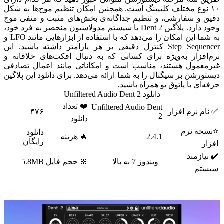
۱۰ نوع مختلف کلیپینگ است. همچنین امکان تنظیم موج‌ها به شکل
دقیق و سفارشی، و تنظیم جداگانه‌ی بخش‌های مثبت و منفی موج
وجود دارد. پلاگین
Dent 2 با سیستم مدولاسیون منحصر به فرد خود،
به شما این امکان را می‌دهد که با استفاده از ابزارهایی مانند LFO و
Step Sequencer کنترل دقیقی بر هر پارامتر داشته باشید. این
نرم‌افزار به‌ویژه برای کسانی که به دنبال افکت‌های خلاقانه و
غیرمعمول هستند، مناسب است و امکاناتی مانند اعمال تصادفی
دیستورشن بر سیگنال را به شما ارائه می‌دهد. برای دانلود این پلاگین
حرفه‌ای با پاتوق یو همراه باشید.
دانلود Unfiltered Audio Dent 2
❤️ تعداد
Unfiltered Audio Dent
✅ نام نرم افزار
۴۷۶
2
دانلود
⭐نسخه نرم
دانلود
2.4.1
🔥 هزینه
رایگان
افزار
✔️ نیازمند
ویندوز 7 به بالا
🔆 حجم فایل
5.8MB
سیستم