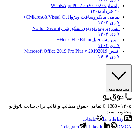
واتساپ
WhatsApp PC 2.2620.102.0
۲۰ خرداد ۱۴۰۵
تمامی مایکروسافت ویژوال C
Microsoft Visual C++
۷ دی ۱۴۰۴
آنتی ویروس نورتون سکوریتی
Norton Security
۷ دی ۱۴۰۴
– ویرایش فایل
Hosts File Editor+
۷ دی ۱۴۰۴
آفیس 2019
2019 Microsoft Office 2019 Pro Plus v
۷ دی ۱۴۰۴
مشاهده همه
۱۴۰۵
- 1388 © تمامی حقوق مطالب و قالب برای سایت پاتوق‌یو
محفوظ است.
ارتباط با ما
تبلیغات
Telegram
LinkedIn
DMCA