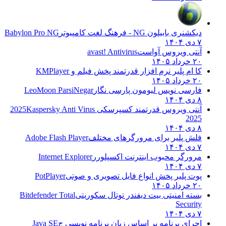
دیکشنری بابیلون NG - فرهنگ لغت کامپیوتر
Babylon Pro NG
۷ دی ۱۴۰۴
آنتی ویروس آواست
avast! Antivirus
۲۰ خرداد ۱۴۰۵
کا ام پلیر نرم افزار قدرتمند پخش فیلم و
KMPlayer
۲۰ خرداد ۱۴۰۵
فارسی نویس لیومون پارسی نگار
LeoMoon ParsiNegar
۸ دی ۱۴۰۴
آنتی ویروس قدرتمند کسپرسکی 2025
Kaspersky Anti Virus
2025
۸ دی ۱۴۰۴
فلش پلیر برای مرورگرهای مختلف
Adobe Flash Player
۷ دی ۱۴۰۴
مرورگر محبوب اینترنت اکسپلورر
Internet Explorer
۷ دی ۱۴۰۴
پوت پلیر پخش انواع فایل تصویری و صوتی
PotPlayer
۲۰ خرداد ۱۴۰۵
بسته امنیتی بیت دیفندر توتال سکوریتی
Bitdefender Total
Security
۷ دی ۱۴۰۴
اجرای برنامه بر اساس زبان برنامه نویسی ج
Java SE