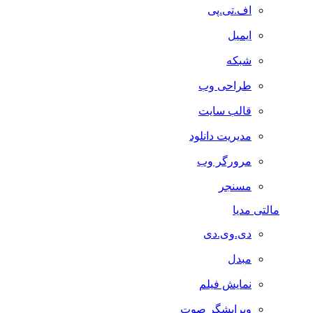
اف.تی.پی
ایمیل
شبکه
طراحی وب
قالب سایت
مدیریت دانلود
مرورگر وب
مسنجر
مالتی مدیا
دی.وی.دی
مبدل
نمایش فیلم
ویرایشگر صوت