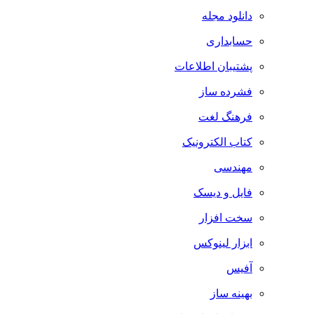
دانلود مجله
حسابداری
پشتیبان اطلاعات
فشرده ساز
فرهنگ لغت
کتاب الکترونیک
مهندسی
فایل و دیسک
سخت افزار
ابزار لینوکس
آفیس
بهینه ساز