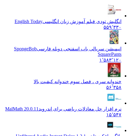
انگلیش تودی فیلم آموزش زبان انگليسی
English Today
۵۵۹٬۳۳۰
انیمیشن سریالی باب اسفنجی دوبله فارسی
SpongeBob
SquarePants
۱٬۵۸۳٬۱۲۰
خندوانه سری ، فصل سوم خندوانه کیفیت بالا
۵۶٬۳۵۸
نرم افزار حل معادلات ریاضی برای اندروید
20.0.11 MalMath
۱۵٬۵۴۷