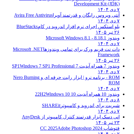
Development Kit (JDK)
۷ دی ۱۴۰۴
آنتی ویروس رایگان و قدرتمند آویرا
Avira Free Antivirus
۷ دی ۱۴۰۴
بلو استکس اجرای نرم افزار اندروید در کام
BlueStacks
۲۶ تیر ۱۴۰۵
ویندوز 8.1
8.1 - Microsoft Windows 8.1
۷ دی ۱۴۰۴
دات نت فریم ورک برای تمامی ویندوزها
Microsoft .NET
Framework
۲۶ تیر ۱۴۰۵
ویندوز 7 همراه آپدیت 7 SP1
Windows 7 SP1 Professional
۷ دی ۱۴۰۴
ROM - برنامه نرو | ابزار رایت حرفه ای و
Nero Burning
ROM
۷ دی ۱۴۰۴
ویندوز 10 همراه آپدیت 10 22H2
Windows 10
۸ دی ۱۴۰۴
شیریت برای اندروید و کامپیوتر
SHAREit
۷ دی ۱۴۰۴
انی دسک ابزار قدرتمند کنترل کامپیوتر از
AnyDesk
۲۳ تیر ۱۴۰۵
فتوشاپ CC 2025
Adobe Photoshop 2024
۷ دی ۱۴۰۴