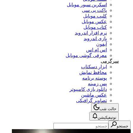
اسکرین سیور موبایل
پاکت پی سی
کلیپ موبایل
عکس موبایل
کتاب موبایل
نرم افزار اندروید
بازی اندروید
آیفون
اس ام اس
معرفی گوشی موبایل
سرگرمی
ابزار دسکتاپ
محافظ نمایش
پوسته برنامه
پس زمینه
دانلود بازی کامپیوتر
عکس ماشین
تصاویر گرافیکی
حالت شب
نوتیفیکیشن
جستجو