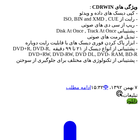
ی های
CDRWIN
:
ی دیسک های داده و ویدئو
ISO, BIN and XMD 
پ از سی دی های صوتی
Disk At Once , Track At
دیل فرمت های صوتی
زار پاک کردن فوری دیسک های با قابلیت رایت دوباره
- پشتیبانی از انواع دیسک از ۲۱ تا ۹۹ دقیقه DVD+R, DVD-R,
DVD+RW, DVD-RW, DVD DL, DVD- RAM, B
تیبانی از تکنولوژی های مختلف برای جلوگیری از سوختن
ادامه مطلب
ات
د