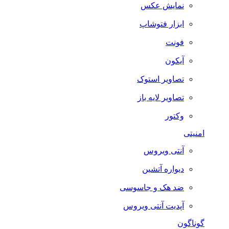
نمایش عکس
ابزار فتوشاپ
فونت
آیکون
تصاویر استوک
تصاویر لایه باز
وکتور
امنیتی
آنتی ویروس
دیواره آتشین
ضد هک و جاسوسی
آپدیت آنتی ویروس
گوناگون