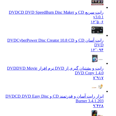
رايت سريع CD و DVD
CD DVD SpeedBurn Disc Maker
v3.0.1
۱۲٬۵۰۶
رایت آسان CD و DVD
CyberPower Disc Creator 10.8 CD
DVD
۱۲٬۰۹۴
رایت و پشتیان گیری از DVD نرم افزار DVD
DVD Movie
DVD Copy 1.4.0
۷٬۹۱۷
ابزار رایت آسان و قدرتمند CD و DVD
CD DVD Easy Disc
Burner 3.4.1.203
۹٬۴۲۸