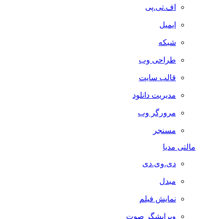
اف.تی.پی
ایمیل
شبکه
طراحی وب
قالب سایت
مدیریت دانلود
مرورگر وب
مسنجر
مالتی مدیا
دی.وی.دی
مبدل
نمایش فیلم
ویرایشگر صوت