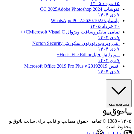
۱۵ مرداد ۱۴۰۵
فتوشاپ CC 2025
Adobe Photoshop 2024
۷ دی ۱۴۰۴
واتساپ
WhatsApp PC 2.2620.102.0
۲۰ خرداد ۱۴۰۵
تمامی مایکروسافت ویژوال C
Microsoft Visual C++
۷ دی ۱۴۰۴
آنتی ویروس نورتون سکوریتی
Norton Security
۷ دی ۱۴۰۴
– ویرایش فایل
Hosts File Editor+
۷ دی ۱۴۰۴
آفیس 2019
2019 Microsoft Office 2019 Pro Plus v
۷ دی ۱۴۰۴
هده همه
۱
- 1388 © تمامی حقوق مطالب و قالب برای سایت پاتوق‌یو
وظ است.