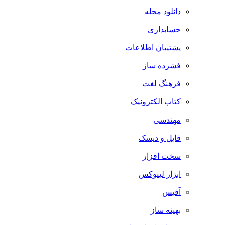
دانلود مجله
حسابداری
پشتیبان اطلاعات
فشرده ساز
فرهنگ لغت
کتاب الکترونیک
مهندسی
فایل و دیسک
سخت افزار
ابزار لینوکس
آفیس
بهینه ساز