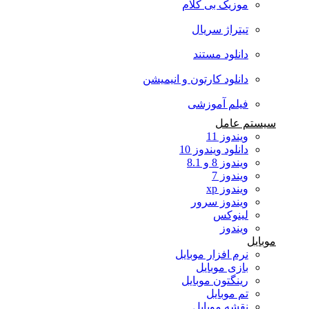
موزیک بی کلام
تیتراژ سریال
دانلود مستند
دانلود کارتون و انیمیشن
فیلم آموزشی
سیستم عامل
ویندوز 11
دانلود ویندوز 10
ویندوز 8 و 8.1
ویندوز 7
ویندوز xp
ویندوز سرور
لینوکس
ویندوز
موبایل
نرم افزار موبایل
بازی موبایل
رینگتون موبایل
تم موبایل
نقشه موبایل