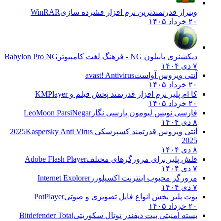
وینرار قدرتمندترین نرم افزار فشرده سازی
WinRAR
۲۰ خرداد ۱۴۰۵
دیکشنری بابیلون NG - فرهنگ لغت کامپیوتر
Babylon Pro NG
۷ دی ۱۴۰۴
آنتی ویروس آواست
avast! Antivirus
۲۰ خرداد ۱۴۰۵
کا ام پلیر نرم افزار قدرتمند پخش فیلم و
KMPlayer
۲۰ خرداد ۱۴۰۵
فارسی نویس لیومون پارسی نگار
LeoMoon ParsiNegar
۸ دی ۱۴۰۴
آنتی ویروس قدرتمند کسپرسکی 2025
Kaspersky Anti Virus
2025
۸ دی ۱۴۰۴
فلش پلیر برای مرورگرهای مختلف
Adobe Flash Player
۷ دی ۱۴۰۴
مرورگر محبوب اینترنت اکسپلورر
Internet Explorer
۷ دی ۱۴۰۴
پوت پلیر پخش انواع فایل تصویری و صوتی
PotPlayer
۲۰ خرداد ۱۴۰۵
بسته امنیتی بیت دیفندر توتال سکوریتی
Bitdefender Total