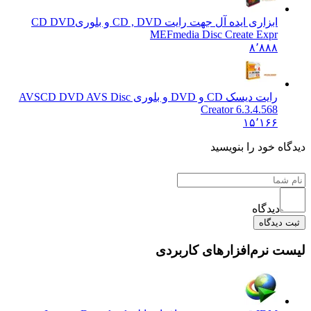
ابزاری ایده آل جهت رایت CD , DVD و بلوری
CD DVD
MEFmedia Disc Create Expr
۸٬۸۸۸
رایت دیسک CD و DVD و بلوری AVS
CD DVD AVS Disc
Creator 6.3.4.568
۱۵٬۱۶۶
ه خود را بنویسید
دیدگاه
دیدگاه
 نرم‌افزارهای کاربردی