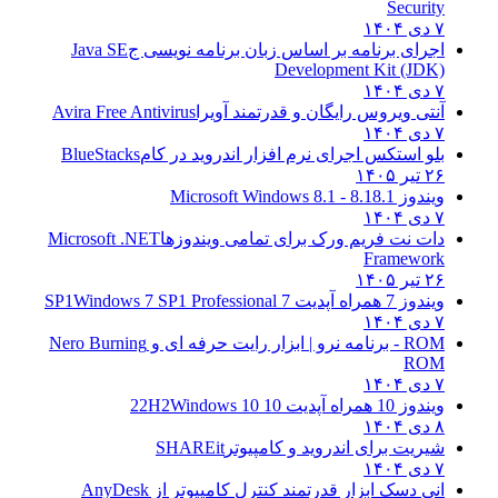
Security
۷ دی ۱۴۰۴
اجرای برنامه بر اساس زبان برنامه نویسی ج
Java SE
Development Kit (JDK)
۷ دی ۱۴۰۴
آنتی ویروس رایگان و قدرتمند آویرا
Avira Free Antivirus
۷ دی ۱۴۰۴
بلو استکس اجرای نرم افزار اندروید در کام
BlueStacks
۲۶ تیر ۱۴۰۵
ویندوز 8.1
8.1 - Microsoft Windows 8.1
۷ دی ۱۴۰۴
دات نت فریم ورک برای تمامی ویندوزها
Microsoft .NET
Framework
۲۶ تیر ۱۴۰۵
ویندوز 7 همراه آپدیت 7 SP1
Windows 7 SP1 Professional
۷ دی ۱۴۰۴
ROM - برنامه نرو | ابزار رایت حرفه ای و
Nero Burning
ROM
۷ دی ۱۴۰۴
ویندوز 10 همراه آپدیت 10 22H2
Windows 10
۸ دی ۱۴۰۴
شیریت برای اندروید و کامپیوتر
SHAREit
۷ دی ۱۴۰۴
انی دسک ابزار قدرتمند کنترل کامپیوتر از
AnyDesk