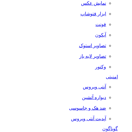
نمایش عکس
ابزار فتوشاپ
فونت
آیکون
تصاویر استوک
تصاویر لایه باز
وکتور
امنیتی
آنتی ویروس
دیواره آتشین
ضد هک و جاسوسی
آپدیت آنتی ویروس
گوناگون