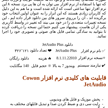
که تنها با استفاده از نرم افزار می توان به آن ها پی برد. نسخه ۸ این
افزار تنها ساعتی است که ارائه شده است و ما هم به این دلیل
اربران زیادی هستند که این ابزار را به عنوان اولین انتخاب خود
ده اند ، آن را برروی سرور های بین دانلود قرار داده ایم ، این
 تغییرات متعددی را در خود می بیند که تغییر در واسط کاربری
از آن هاست. پیشنهاد می کنیم حتما این نسخه را دریافت کرده
توانید به سادگی تمامی فایل های صوتی و تصویری خود را اجرا
د.
دانلود JetAudio Plus
❤️ تعداد دانلود
JetAudio Plus
م نرم افزار
۳۲۶٬۱۲۱
ه نرم افزار
8.1.11.22010
🔥 هزینه
دانلود رایگان
یازمند سیستم
ویندوز 7 به بالا
🔆 حجم فایل
140 مگابایت
قابلیت های کلیدی نرم افزار Cowon
JetAu
ش موزیک و فایل های ویدیویی
یت سی دی و ضبط کردن صدا و تبدیل فایلهای مختلف به