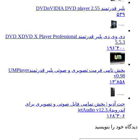
پلیر قدرتمند DVD
nVIDIA DVD player 2.55
۵۳۹
دی وی دی پلیر قدرتمند DVD X
DVD X Player Professional
5.5.3
۱۹۶٬۴۰۰
پخش تامی فرمت تصویری و صوتی پلیر قدرتمند
UMPlayer
v0.98
۱۳٬۸۵۸
جت آدیو | پخش تمامی فایل صوتی و تصویری برای
اندروید
jetAudio v12.3.4
۱۶۸٬۳۰۶
ه خود را بنویسید