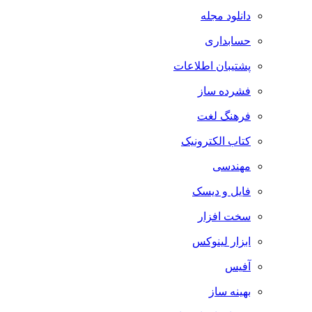
دانلود مجله
حسابداری
پشتیبان اطلاعات
فشرده ساز
فرهنگ لغت
کتاب الکترونیک
مهندسی
فایل و دیسک
سخت افزار
ابزار لینوکس
آفیس
بهینه ساز