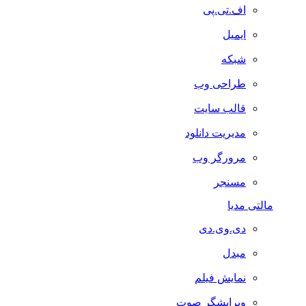
اف.تی.پی
ایمیل
شبکه
طراحی وب
قالب سایت
مدیریت دانلود
مرورگر وب
مسنجر
مالتی مدیا
دی.وی.دی
مبدل
نمایش فیلم
ویرایشگر صوت