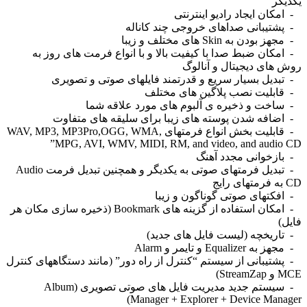
گر
ان ایجاد رادیو اینترنتی
تیبانی صداهای خروجی چند کاناله
دن به Skin های مختلف و زیبا
کان ضبط صدا با کیفیت بالا و با انواع فرمت های روز به
های دیجیتال و آنالوگ
دیل بسیار سریع و قدرتمند فایلهای صوتی و تصویری
بلیت نصب پلاگین های مختلف
خت و ذخیره ی آلبوم های مورد علاقه شما
افه شدن پوسته های زیبا برای سلیقه های متفاوت
- قابلیت بخش انواع فرمتهای WAV, MP3, MP3Pro,OGG, WMA,
MPG, AVI, WMV, MIDI, RM, and video, and audio
زخوانی مجدد آهنگ
- تبدیل فرمتهای صوتی به یکدیگر و همچنین تبدیل فرمت Audio
کتهای صوتی گوناگون و زیبا
- امکان استفاده از گزینه های Bookmark (ذخیره سازی مکان هر
)
ریخچه (لیست فایل های جدید)
Equaliz و تایمر و Alarm
تیبانی از سیستم “کنترل از راه دور” (مانند دستگاههای کنترل
St)
- سیستم جدید مدیریت فایل های صوتی تصویری (Album
Manager + Explorer + Device Mana