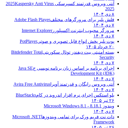
آنتی ویروس قدرتمند کسپرسکی 2025
Kaspersky Anti Virus
2025
۸ دی ۱۴۰۴
فلش پلیر برای مرورگرهای مختلف
Adobe Flash Player
۷ دی ۱۴۰۴
مرورگر محبوب اینترنت اکسپلورر
Internet Explorer
۷ دی ۱۴۰۴
پوت پلیر پخش انواع فایل تصویری و صوتی
PotPlayer
۲۰ خرداد ۱۴۰۵
بسته امنیتی بیت دیفندر توتال سکوریتی
Bitdefender Total
Security
۷ دی ۱۴۰۴
اجرای برنامه بر اساس زبان برنامه نویسی ج
Java SE
Development Kit (JDK)
۷ دی ۱۴۰۴
آنتی ویروس رایگان و قدرتمند آویرا
Avira Free Antivirus
۷ دی ۱۴۰۴
بلو استکس اجرای نرم افزار اندروید در کام
BlueStacks
۲۶ تیر ۱۴۰۵
ویندوز 8.1
8.1 - Microsoft Windows 8.1
۷ دی ۱۴۰۴
دات نت فریم ورک برای تمامی ویندوزها
Microsoft .NET
Framework
۲۶ تیر ۱۴۰۵