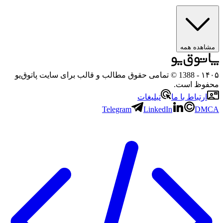
هده همه
۱
- 1388 © تمامی حقوق مطالب و قالب برای سایت پاتوق‌یو
وظ است.
رتباط با ما
تبلیغات
Telegram
LinkedIn
D