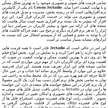
ی فرمت های صوتی و تصویری موجود را به بهترین شکل ممکن
نهایت کیفیت اجرا نماید.
Cowon JetAudio
نام یکی از کاملترین
افزارهایی است که در زمینه پخش، مدیریت و تبدیل فرمت های
 و تصویری می تواند در خدمت کاربران قرار گیرد. این نرم
ر که بیشتر به یک بسته نرم افزاری شبیه است سال هاست که
 های آن ارائه می شود و بیشتر کاربران در سراسر دنیا این
ر را به هر نرم افزاری دیگری ترجیح می دهند چراکه قابلیت های
ا توجه به حجم و فضایی که از سیستم اشغال می کند نسبت به
رهای مشابه بسیار مناسب تر است.
امر در حالی است که
JetAudio
قادر است تا همه فرمت هایی
جود دارند را هم اجرا کرده و به نمایش در آورد. پخش انواع فیلم
ی وی دی با بهترین کیفیت ممکن و نهایت کیفیت در صوت که
ت ویژه ای برای کاربران دارد از مهم ترین مواردی است که در
ی نسخه های این ابزار تعریف شده هستند. این ابزار قدرتمند
ه بر این موارد از واسط کاربری ساده اما جذاب و در عین حال
ا حرفه ای هم بهره می برد که در یک محیط ساده به راحتی می
 به تمامی بخش های نرم افزار دست پیدا کرد. یک کاربر معمولا
ک نرم افزار در این سطح خواسته های متعددی دارد، این خواسته
ها را می توان در JetAudio به راحتی یافت، تبدیل فایل های صوتی به
گر ، تبدیل فرمت های تصویری و امکان تغییر در کیفیت و اندازه
ر ، قابلیت رایت لوح های فشرده صوتی، استخراج فایل ها از
لوح های فشرده (Rip)، پشتیبانی از قابلیت خروجی گرفتن به
 صداهای چندکاناله و وجود ده ها قابلیت کوچک و بزرگ دیگر