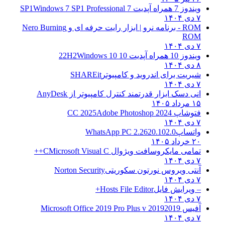
ویندوز 7 همراه آپدیت 7 SP1
Windows 7 SP1 Professional
۷ دی ۱۴۰۴
ROM - برنامه نرو | ابزار رایت حرفه ای و
Nero Burning
ROM
۷ دی ۱۴۰۴
ویندوز 10 همراه آپدیت 10 22H2
Windows 10
۸ دی ۱۴۰۴
شیریت برای اندروید و کامپیوتر
SHAREit
۷ دی ۱۴۰۴
انی دسک ابزار قدرتمند کنترل کامپیوتر از
AnyDesk
۱۵ مرداد ۱۴۰۵
فتوشاپ CC 2025
Adobe Photoshop 2024
۷ دی ۱۴۰۴
واتساپ
WhatsApp PC 2.2620.102.0
۲۰ خرداد ۱۴۰۵
تمامی مایکروسافت ویژوال C
Microsoft Visual C++
۷ دی ۱۴۰۴
آنتی ویروس نورتون سکوریتی
Norton Security
۷ دی ۱۴۰۴
– ویرایش فایل
Hosts File Editor+
۷ دی ۱۴۰۴
آفیس 2019
2019 Microsoft Office 2019 Pro Plus v
۷ دی ۱۴۰۴