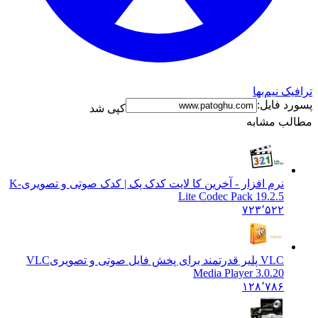
ک نیم‌بها
د فایل:
کپی شد
ب مشابه
نرم افزار - آخرین کا لایت کدک پک | کدک صوتی و تصویری
K-
Lite Codec Pack 19.2.5
۷۲۳٬۵۲۲
VLC پلیر قدرتمند برای پخش فایل صوتی و تصویری
VLC
Media Player 3.0.20
۱۲۸٬۷۸۶