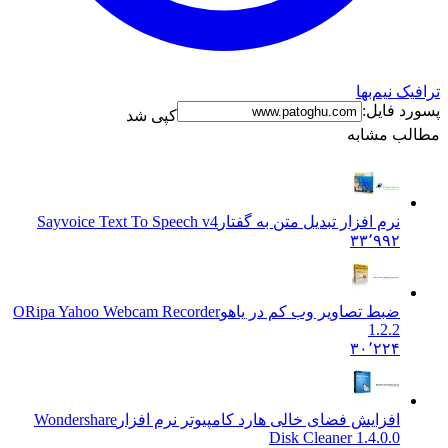
یک نیم‌بها
د فایل:
کپی شد
لب مشابه
نرم افزار تبدیل متن به گفتار
Sayvoice Text To Speech v4
۳۳٬۹۹۲
ضبط تصاویر وب کم در یاهو
ORipa Yahoo Webcam Recorder
1.2.2
۳۰٬۲۲۴
افزایش فضای خالی هارد کامپیوتر نرم افزار
Wondershare
Disk Cleaner 1.4.0.0