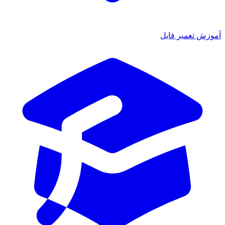
زش تعمیر فایل