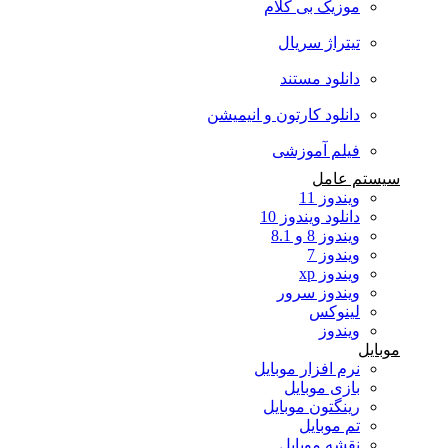
موزیک بی کلام
تیتراژ سریال
دانلود مستند
دانلود کارتون و انیمیشن
فیلم آموزشی
سیستم عامل
ویندوز 11
دانلود ویندوز 10
ویندوز 8 و 8.1
ویندوز 7
ویندوز xp
ویندوز سرور
لینوکس
ویندوز
موبایل
نرم افزار موبایل
بازی موبایل
رینگتون موبایل
تم موبایل
نقشه موبایل