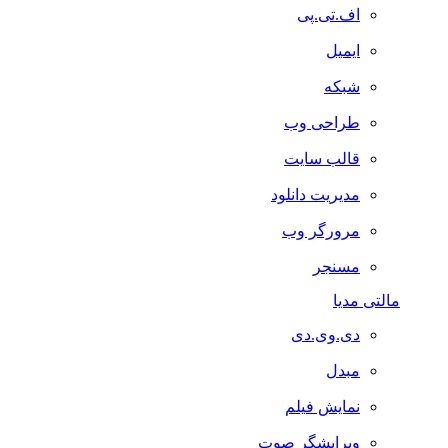
اف.تی.پی
ایمیل
شبکه
طراحی وب
قالب سایت
مدیریت دانلود
مرورگر وب
مسنجر
مالتی مدیا
دی.وی.دی
مبدل
نمایش فیلم
ویرایشگر صوت