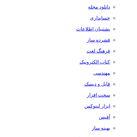
دانلود مجله
حسابداری
پشتیبان اطلاعات
فشرده ساز
فرهنگ لغت
کتاب الکترونیک
مهندسی
فایل و دیسک
سخت افزار
ابزار لینوکس
آفیس
بهینه ساز