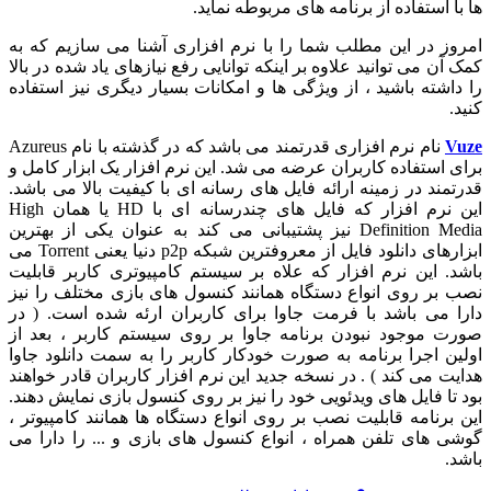
ا استفاده از برنامه های مربوطه نماید.
وز در این مطلب شما را با نرم افزاری آشنا می سازیم که به
آن می توانید علاوه بر اینکه توانایی رفع نیازهای یاد شده در بالا
اشته باشید ، از ویژگی ها و امکانات بسیار دیگری نیز استفاده
.
V
نام نرم افزاری قدرتمند می باشد که در گذشته با نام Azureus
 استفاده کاربران عرضه می شد. این نرم افزار یک ابزار کامل و
مند در زمینه ارائه فایل های رسانه ای با کیفیت بالا می باشد.
این نرم افزار که فایل های چندرسانه ای با HD یا همان High
Definition Media نیز پشتیبانی می کند به عنوان یکی از بهترین
ابزارهای دانلود فایل از معروفترین شبکه p2p دنیا یعنی Torrent می
. این نرم افزار که علاه بر سیستم کامپیوتری کاربر قابلیت
 بر روی انواع دستگاه همانند کنسول های بازی مختلف را نیز
ا می باشد با فرمت جاوا برای کاربران ارئه شده است. ( در
ت موجود نبودن برنامه جاوا بر روی سیستم کاربر ، بعد از
ن اجرا برنامه به صورت خودکار کاربر را به سمت دانلود جاوا
ت می کند ) . در نسخه جدید این نرم افزار کاربران قادر خواهند
تا فایل های ویدئویی خود را نیز بر روی کنسول بازی نمایش دهند.
برنامه قابلیت نصب بر روی انواع دستگاه ها همانند کامپیوتر ،
 های تلفن همراه ، انواع کنسول های بازی و ... را دارا می
.