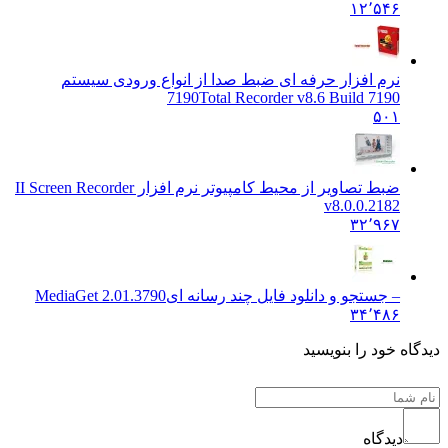
۱۲٬۵۴۶
نرم افزار حرفه ای ضبط صدا از انواع ورودی سیستم
7190
Total Recorder v8.6 Build 7190
۵۰۱
ضبط تصاویر از محیط کامپیوتر نرم افزار I
I Screen Recorder
v8.0.0.2182
۳۲٬۹۶۷
– جستجو و دانلود فایل چند رسانه ای
MediaGet 2.01.3790
۳۴٬۴۸۶
اه خود را بنویسید
دیدگاه