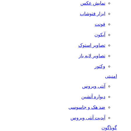
نمایش عکس
ابزار فتوشاپ
فونت
آیکون
تصاویر استوک
تصاویر لایه باز
وکتور
امنیتی
آنتی ویروس
دیواره آتشین
ضد هک و جاسوسی
آپدیت آنتی ویروس
گوناگون