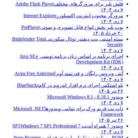
فلش پلیر برای مرورگرهای مختلف
Adobe Flash Player
۷ دی ۱۴۰۴
مرورگر محبوب اینترنت اکسپلورر
Internet Explorer
۷ دی ۱۴۰۴
پوت پلیر پخش انواع فایل تصویری و صوتی
PotPlayer
۲۰ خرداد ۱۴۰۵
بسته امنیتی بیت دیفندر توتال سکوریتی
Bitdefender Total
Security
۷ دی ۱۴۰۴
اجرای برنامه بر اساس زبان برنامه نویسی ج
Java SE
Development Kit (JDK)
۷ دی ۱۴۰۴
آنتی ویروس رایگان و قدرتمند آویرا
Avira Free Antivirus
۷ دی ۱۴۰۴
بلو استکس اجرای نرم افزار اندروید در کام
BlueStacks
۲۶ تیر ۱۴۰۵
ویندوز 8.1
8.1 - Microsoft Windows 8.1
۷ دی ۱۴۰۴
دات نت فریم ورک برای تمامی ویندوزها
Microsoft .NET
Framework
۲۶ تیر ۱۴۰۵
ویندوز 7 همراه آپدیت 7 SP1
Windows 7 SP1 Professional
۷ دی ۱۴۰۴
ROM - برنامه نرو | ابزار رایت حرفه ای و
Nero Burning