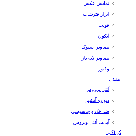
نمایش عکس
ابزار فتوشاپ
فونت
آیکون
تصاویر استوک
تصاویر لایه باز
وکتور
امنیتی
آنتی ویروس
دیواره آتشین
ضد هک و جاسوسی
آپدیت آنتی ویروس
گوناگون