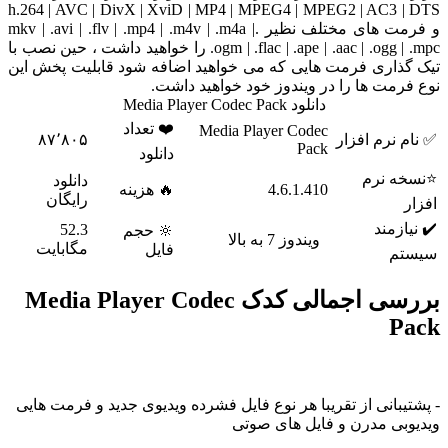
h.264 | AVC | DivX | XviD | MP4 | MPEG4 | MPEG2 | AC3
و فرمت های مختلف نظیر .mkv | .avi | .flv | .mp4 | .m4v | .m4a |
.ogm | .flac | .ape | .aac | .ogg | .mpc را خواهید داشت ، حین نصب با
ذاری فرمت هایی که می خواهید اضافه شود قابلیت پخش این
مت ها را در ویندوز خود خواهید داشت.
دانلود Media Player Codec Pack
❤️ تعداد
Media Player Codec
نرم افزار
۸۷٬۸۰۵
Pack
دانلود
 نرم
دانلود
4.6.1.410
🔥 هزینه
رایگان
زمند
52.3
🔆 حجم
ویندوز 7 به بالا
مگابایت
فایل
م
بررسی اجمالی کدک Media Player Codec
P
بانی از تقریبا هر نوع فایل فشرده ویدیوی جدید و فرمت هایی
بی مدرن و فایل های صوتی