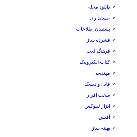
دانلود مجله
حسابداری
پشتیبان اطلاعات
فشرده ساز
فرهنگ لغت
کتاب الکترونیک
مهندسی
فایل و دیسک
سخت افزار
ابزار لینوکس
آفیس
بهینه ساز