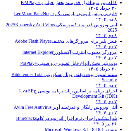
کا ام پلیر نرم افزار قدرتمند پخش فیلم و
KMPlayer
۲۰ خرداد ۱۴۰۵
فارسی نویس لیومون پارسی نگار
LeoMoon ParsiNegar
۸ دی ۱۴۰۴
آنتی ویروس قدرتمند کسپرسکی 2025
Kaspersky Anti Virus
2025
۸ دی ۱۴۰۴
فلش پلیر برای مرورگرهای مختلف
Adobe Flash Player
۷ دی ۱۴۰۴
مرورگر محبوب اینترنت اکسپلورر
Internet Explorer
۷ دی ۱۴۰۴
پوت پلیر پخش انواع فایل تصویری و صوتی
PotPlayer
۲۰ خرداد ۱۴۰۵
بسته امنیتی بیت دیفندر توتال سکوریتی
Bitdefender Total
Security
۷ دی ۱۴۰۴
اجرای برنامه بر اساس زبان برنامه نویسی ج
Java SE
Development Kit (JDK)
۷ دی ۱۴۰۴
آنتی ویروس رایگان و قدرتمند آویرا
Avira Free Antivirus
۷ دی ۱۴۰۴
بلو استکس اجرای نرم افزار اندروید در کام
BlueStacks
۲۶ تیر ۱۴۰۵
ویندوز 8.1
8.1 - Microsoft Windows 8.1