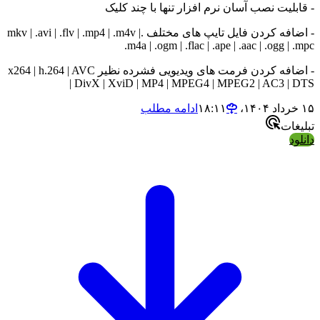
یت نصب آسان نرم افزار تنها با چند کلیک
- اضافه کردن فایل تایپ های مختلف .mkv | .avi | .flv | .mp4 | .m4v |
.m4a | .ogm | .flac | .ape | .aac | .ogg
- اضافه کردن فرمت های ویدیویی فشرده نظیر x264 | h.264 | AVC
| DivX | XviD | MP4 | MPEG4 | MPEG2 | AC3
ادامه مطلب
ت