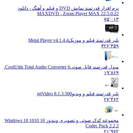
نرم افزار قدرتمند نمایش DVD و فیلم و آهنگ - دانلود
MAX
DVD - Zoom Player MAX 22.5.0.22
۷۵٬۰۱۳
پلیر قدرتمند فیلم و موزیک
Metal Player v4.1.4.4
۳۲۶٬۳۵۹
مبدل قدرتمند فایل صوتی
CoolUtils Total Audio Converter 6.
۱۹٬۸۶۹
پلیر قدرتمند فیلم و ویدیو
jetVideo 8.1.3.500
۲۷٬۴۶۲
مجموعه کدک صوتی و تصویری ویندوز 10 10
10 Windows 10
Codec Pack 2.2.2
۲۱٬۹۷۲