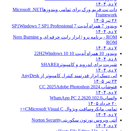
۷ دی ۱۴۰۴
دات نت فریم ورک برای تمامی ویندوزها
Microsoft .NET
Framework
۲۶ تیر ۱۴۰۵
ویندوز 7 همراه آپدیت 7 SP1
Windows 7 SP1 Professional
۷ دی ۱۴۰۴
ROM - برنامه نرو | ابزار رایت حرفه ای و
Nero Burning
ROM
۷ دی ۱۴۰۴
ویندوز 10 همراه آپدیت 10 22H2
Windows 10
۸ دی ۱۴۰۴
شیریت برای اندروید و کامپیوتر
SHAREit
۷ دی ۱۴۰۴
انی دسک ابزار قدرتمند کنترل کامپیوتر از
AnyDesk
۲۳ تیر ۱۴۰۵
فتوشاپ CC 2025
Adobe Photoshop 2024
۷ دی ۱۴۰۴
واتساپ
WhatsApp PC 2.2620.102.0
۲۰ خرداد ۱۴۰۵
تمامی مایکروسافت ویژوال C
Microsoft Visual C++
۷ دی ۱۴۰۴
آنتی ویروس نورتون سکوریتی
Norton Security
۷ دی ۱۴۰۴