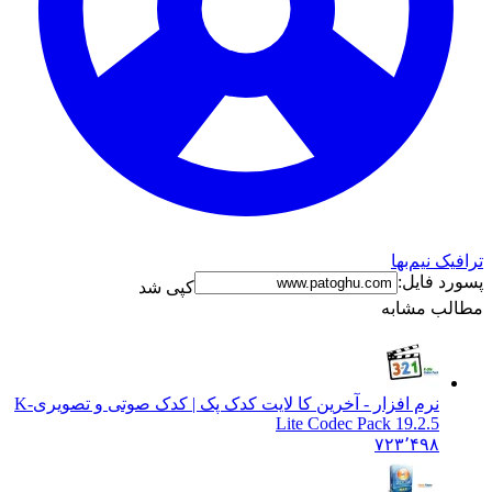
نیم‌بها
فایل:
کپی شد
 مشابه
نرم افزار - آخرین کا لایت کدک پک | کدک صوتی و تصویری
K-
Lite Codec Pack 19.2.5
۷۲۳٬۴۹۸