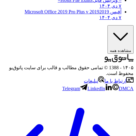
– ویرایش فایل
Hosts File Editor+
۷ دی ۱۴۰۴
آفیس 2019
2019 Microsoft Office 2019 Pro Plus v
۷ دی ۱۴۰۴
ه همه
- 1388 © تمامی حقوق مطالب و قالب برای سایت پاتوق‌یو
 است.
باط با ما
تبلیغات
Telegram
LinkedIn