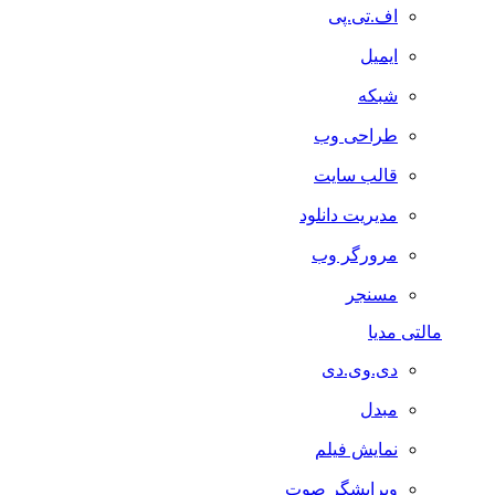
اف.تی.پی
ایمیل
شبکه
طراحی وب
قالب سایت
مدیریت دانلود
مرورگر وب
مسنجر
مالتی مدیا
دی.وی.دی
مبدل
نمایش فیلم
ویرایشگر صوت