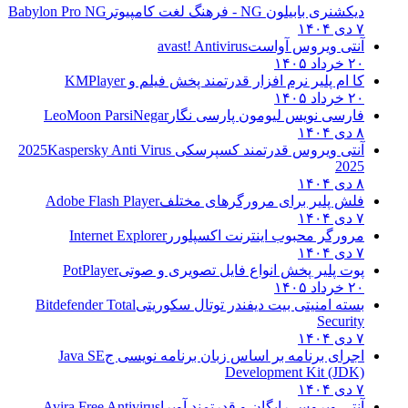
دیکشنری بابیلون NG - فرهنگ لغت کامپیوتر
Babylon Pro NG
۷ دی ۱۴۰۴
آنتی ویروس آواست
avast! Antivirus
۲۰ خرداد ۱۴۰۵
کا ام پلیر نرم افزار قدرتمند پخش فیلم و
KMPlayer
۲۰ خرداد ۱۴۰۵
فارسی نویس لیومون پارسی نگار
LeoMoon ParsiNegar
۸ دی ۱۴۰۴
آنتی ویروس قدرتمند کسپرسکی 2025
Kaspersky Anti Virus
2025
۸ دی ۱۴۰۴
فلش پلیر برای مرورگرهای مختلف
Adobe Flash Player
۷ دی ۱۴۰۴
مرورگر محبوب اینترنت اکسپلورر
Internet Explorer
۷ دی ۱۴۰۴
پوت پلیر پخش انواع فایل تصویری و صوتی
PotPlayer
۲۰ خرداد ۱۴۰۵
بسته امنیتی بیت دیفندر توتال سکوریتی
Bitdefender Total
Security
۷ دی ۱۴۰۴
اجرای برنامه بر اساس زبان برنامه نویسی ج
Java SE
Development Kit (JDK)
۷ دی ۱۴۰۴
آنتی ویروس رایگان و قدرتمند آویرا
Avira Free Antivirus