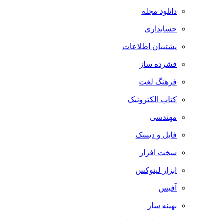
دانلود مجله
حسابداری
پشتیبان اطلاعات
فشرده ساز
فرهنگ لغت
کتاب الکترونیک
مهندسی
فایل و دیسک
سخت افزار
ابزار لینوکس
آفیس
بهینه ساز