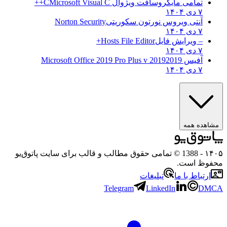
تمامی مایکروسافت ویژوال C
Microsoft Visual C++
۷ دی ۱۴۰۴
آنتی ویروس نورتون سکوریتی
Norton Security
۷ دی ۱۴۰۴
– ویرایش فایل
Hosts File Editor+
۷ دی ۱۴۰۴
آفیس 2019
2019 Microsoft Office 2019 Pro Plus v
۷ دی ۱۴۰۴
هده همه
۱
- 1388 © تمامی حقوق مطالب و قالب برای سایت پاتوق‌یو
وظ است.
رتباط با ما
تبلیغات
Telegram
LinkedIn
D