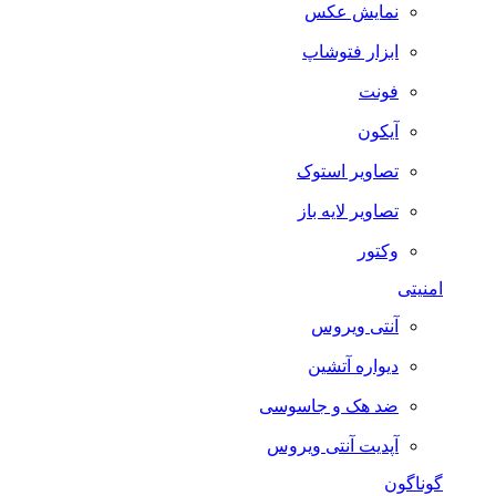
نمایش عکس
ابزار فتوشاپ
فونت
آیکون
تصاویر استوک
تصاویر لایه باز
وکتور
امنیتی
آنتی ویروس
دیواره آتشین
ضد هک و جاسوسی
آپدیت آنتی ویروس
گوناگون