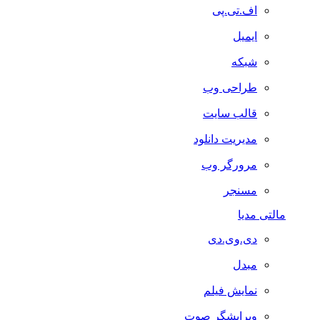
اف.تی.پی
ایمیل
شبکه
طراحی وب
قالب سایت
مدیریت دانلود
مرورگر وب
مسنجر
مالتی مدیا
دی.وی.دی
مبدل
نمایش فیلم
ویرایشگر صوت