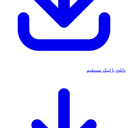
د با لینک مستقیم