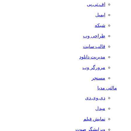
اف.تی.پی
ایمیل
شبکه
طراحی وب
قالب سایت
مدیریت دانلود
مرورگر وب
مسنجر
مالتی مدیا
دی.وی.دی
مبدل
نمایش فیلم
ویرایشگر صوت