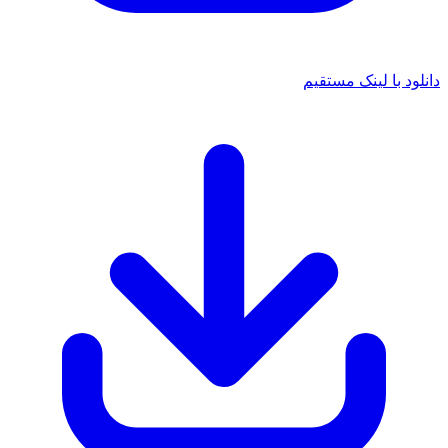
د با لینک مستقیم