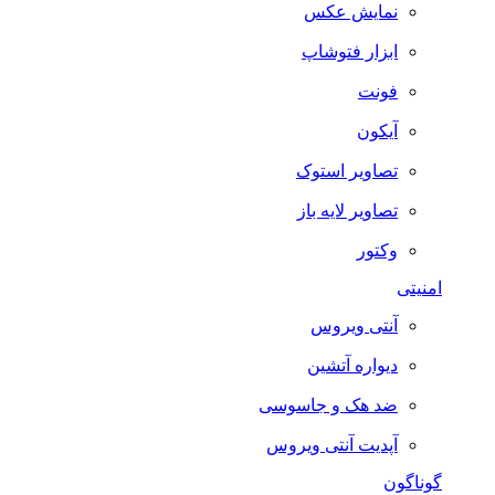
نمایش عکس
ابزار فتوشاپ
فونت
آیکون
تصاویر استوک
تصاویر لایه باز
وکتور
امنیتی
آنتی ویروس
دیواره آتشین
ضد هک و جاسوسی
آپدیت آنتی ویروس
گوناگون