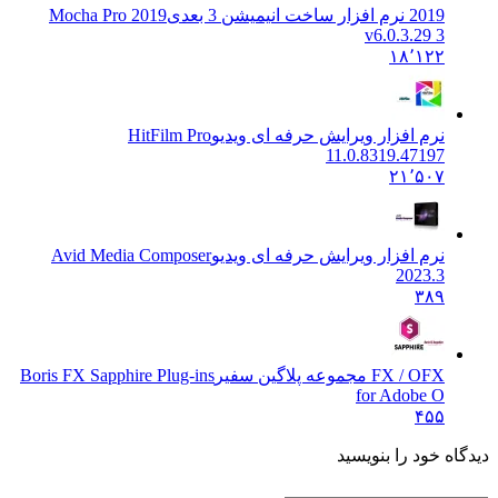
2019 نرم افزار ساخت انیمیشن 3 بعدی
Mocha Pro 2019
v6.0.3.29 3
۱۸٬۱۲۲
نرم افزار ویرایش حرفه ای ویدیو
HitFilm Pro
11.0.8319.47197
۲۱٬۵۰۷
نرم افزار ویرایش حرفه ای ویدیو
Avid Media Composer
2023.3
۳۸۹
FX / OFX مجموعه پلاگین سفیر
Boris FX Sapphire Plug-ins
for Adobe O
۴۵۵
ه خود را بنویسید