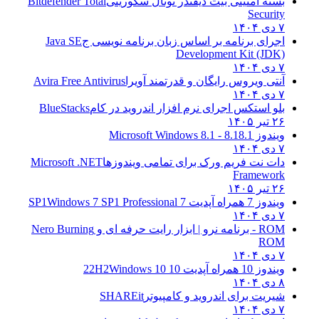
بسته امنیتی بیت دیفندر توتال سکوریتی
Bitdefender Total
Security
۷ دی ۱۴۰۴
اجرای برنامه بر اساس زبان برنامه نویسی ج
Java SE
Development Kit (JDK)
۷ دی ۱۴۰۴
آنتی ویروس رایگان و قدرتمند آویرا
Avira Free Antivirus
۷ دی ۱۴۰۴
بلو استکس اجرای نرم افزار اندروید در کام
BlueStacks
۲۶ تیر ۱۴۰۵
ویندوز 8.1
8.1 - Microsoft Windows 8.1
۷ دی ۱۴۰۴
دات نت فریم ورک برای تمامی ویندوزها
Microsoft .NET
Framework
۲۶ تیر ۱۴۰۵
ویندوز 7 همراه آپدیت 7 SP1
Windows 7 SP1 Professional
۷ دی ۱۴۰۴
ROM - برنامه نرو | ابزار رایت حرفه ای و
Nero Burning
ROM
۷ دی ۱۴۰۴
ویندوز 10 همراه آپدیت 10 22H2
Windows 10
۸ دی ۱۴۰۴
شیریت برای اندروید و کامپیوتر
SHAREit
۷ دی ۱۴۰۴