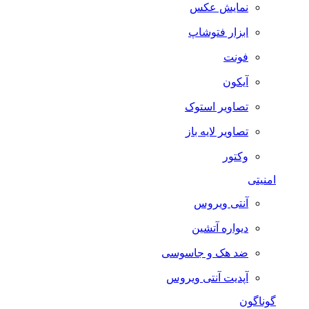
نمایش عکس
ابزار فتوشاپ
فونت
آیکون
تصاویر استوک
تصاویر لایه باز
وکتور
امنیتی
آنتی ویروس
دیواره آتشین
ضد هک و جاسوسی
آپدیت آنتی ویروس
گوناگون