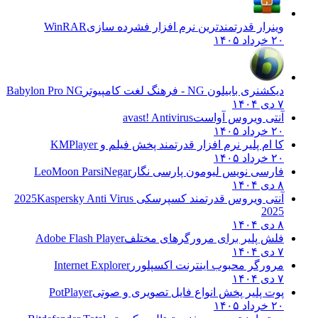
وینرار قدرتمندترین نرم افزار فشرده سازی
WinRAR
۲۰ خرداد ۱۴۰۵
دیکشنری بابیلون NG - فرهنگ لغت کامپیوتر
Babylon Pro NG
۷ دی ۱۴۰۴
آنتی ویروس آواست
avast! Antivirus
۲۰ خرداد ۱۴۰۵
کا ام پلیر نرم افزار قدرتمند پخش فیلم و
KMPlayer
۲۰ خرداد ۱۴۰۵
فارسی نویس لیومون پارسی نگار
LeoMoon ParsiNegar
۸ دی ۱۴۰۴
آنتی ویروس قدرتمند کسپرسکی 2025
Kaspersky Anti Virus
2025
۸ دی ۱۴۰۴
فلش پلیر برای مرورگرهای مختلف
Adobe Flash Player
۷ دی ۱۴۰۴
مرورگر محبوب اینترنت اکسپلورر
Internet Explorer
۷ دی ۱۴۰۴
پوت پلیر پخش انواع فایل تصویری و صوتی
PotPlayer
۲۰ خرداد ۱۴۰۵