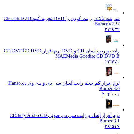
سرعت بالا در رايت کردن را DVD تجربه کنيد!
Cheetah DVD
Burner v2.37
۲۲٬۸۳۴
رایت و ریپ آسان CD و DVD نرم افزار CD DVD
CD DVD
MAEMedia Goodisc CD DVD B
۱۲٬۲۷۰
نرم افزار کم حجم رایت آسان سی دی و دی وی دی
Hanso
Burner 4.0
۲۰۲٬۰۰۱
نرم افزار ایجاد و رایت سی دی صوتی CD
3nity Audio CD
Burner 3.1
۲۸٬۵۱۷