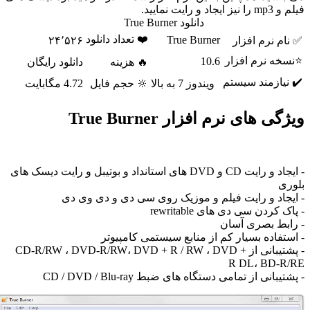
 و رایت نمایید.
دانلود True Burner
❤️ تعداد دانلود
True Burner
م نرم افزار
۲۴٬۵۲۶
ه نرم افزار
10.6
🔥 هزینه
دانلود رایگان
یازمند سیستم
ویندوز 7 به بالا
🔆 حجم فایل
4.72 مگابایت
ی های نرم افزار True Burner
- ایجاد و رایت CD و DVD های استانداد و بوتیبل و رایت دیسک های
ی
جاد و رایت فیلم و موزیک روی سی دی و دی وی دی
کردن سی دی های rewritable
بط بصری آسان
تفاده بسیار کم از منابع سیستمی کامپیوتر
- پشتیبانی از CD-R/RW ، DVD-R/RW، DVD + R / RW ، DVD +
R DL، BD-
بانی از تمامی دستگاه های ضبط CD / DVD / Blu-ray