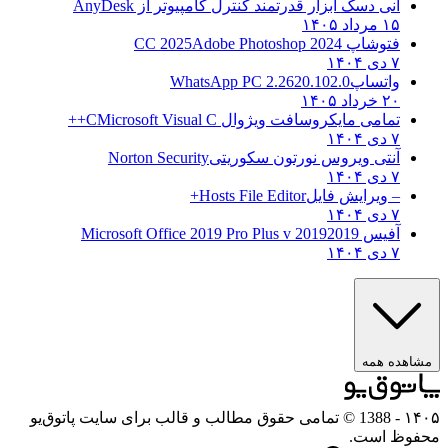
انی دسک ابزار قدرتمند کنترل کامپیوتر از
AnyDesk
۱۵ مرداد ۱۴۰۵
فتوشاپ CC 2025
Adobe Photoshop 2024
۷ دی ۱۴۰۴
واتساپ
WhatsApp PC 2.2620.102.0
۲۰ خرداد ۱۴۰۵
تمامی مایکروسافت ویژوال C
Microsoft Visual C++
۷ دی ۱۴۰۴
آنتی ویروس نورتون سکوریتی
Norton Security
۷ دی ۱۴۰۴
– ویرایش فایل
Hosts File Editor+
۷ دی ۱۴۰۴
آفیس 2019
2019 Microsoft Office 2019 Pro Plus v
۷ دی ۱۴۰۴
هده همه
۱
- 1388 © تمامی حقوق مطالب و قالب برای سایت پاتوق‌یو
وظ است.