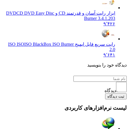
ابزار رایت آسان و قدرتمند CD و DVD
CD DVD Easy Disc
Burner 3.4.1.203
۹٬۴۲۶
رایت سریع فایل ایمیج ISO ISO
ISO BlackBox ISO Burner
2.0
۹٬۶۴۱
ه خود را بنویسید
دیدگاه
دیدگاه
 نرم‌افزارهای کاربردی