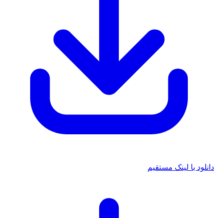
د با لینک مستقیم