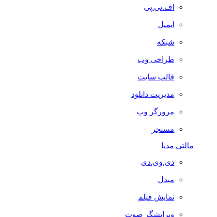
اف.تی.پی
ایمیل
شبکه
طراحی وب
قالب سایت
مدیریت دانلود
مرورگر وب
مسنجر
مالتی مدیا
دی.وی.دی
مبدل
نمایش فیلم
ویرایشگر صوت