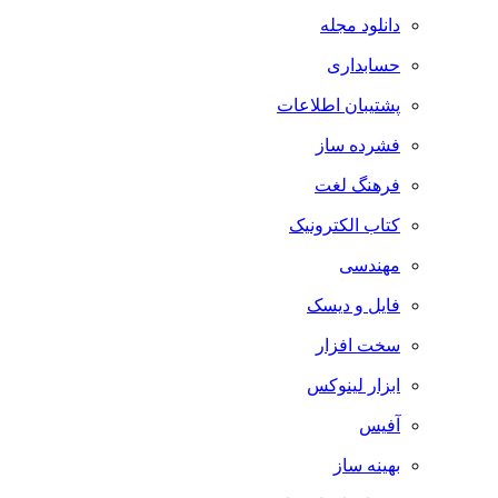
دانلود مجله
حسابداری
پشتیبان اطلاعات
فشرده ساز
فرهنگ لغت
کتاب الکترونیک
مهندسی
فایل و دیسک
سخت افزار
ابزار لینوکس
آفیس
بهینه ساز