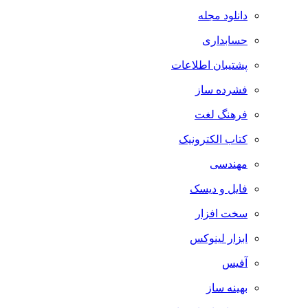
دانلود مجله
حسابداری
پشتیبان اطلاعات
فشرده ساز
فرهنگ لغت
کتاب الکترونیک
مهندسی
فایل و دیسک
سخت افزار
ابزار لینوکس
آفیس
بهینه ساز