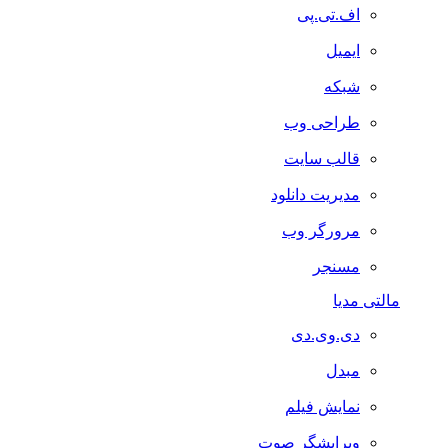
اف.تی.پی
ایمیل
شبکه
طراحی وب
قالب سایت
مدیریت دانلود
مرورگر وب
مسنجر
مالتی مدیا
دی.وی.دی
مبدل
نمایش فیلم
ویرایشگر صوت