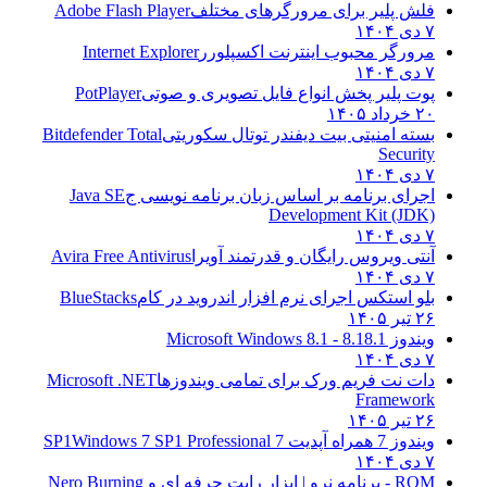
فلش پلیر برای مرورگرهای مختلف
Adobe Flash Player
۷ دی ۱۴۰۴
مرورگر محبوب اینترنت اکسپلورر
Internet Explorer
۷ دی ۱۴۰۴
پوت پلیر پخش انواع فایل تصویری و صوتی
PotPlayer
۲۰ خرداد ۱۴۰۵
بسته امنیتی بیت دیفندر توتال سکوریتی
Bitdefender Total
Security
۷ دی ۱۴۰۴
اجرای برنامه بر اساس زبان برنامه نویسی ج
Java SE
Development Kit (JDK)
۷ دی ۱۴۰۴
آنتی ویروس رایگان و قدرتمند آویرا
Avira Free Antivirus
۷ دی ۱۴۰۴
بلو استکس اجرای نرم افزار اندروید در کام
BlueStacks
۲۶ تیر ۱۴۰۵
ویندوز 8.1
8.1 - Microsoft Windows 8.1
۷ دی ۱۴۰۴
دات نت فریم ورک برای تمامی ویندوزها
Microsoft .NET
Framework
۲۶ تیر ۱۴۰۵
ویندوز 7 همراه آپدیت 7 SP1
Windows 7 SP1 Professional
۷ دی ۱۴۰۴
ROM - برنامه نرو | ابزار رایت حرفه ای و
Nero Burning