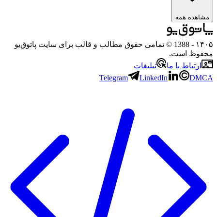
هده همه
۱
- 1388 © تمامی حقوق مطالب و قالب برای سایت پاتوق‌یو
وظ است.
رتباط با ما
تبلیغات
Telegram
LinkedIn
D