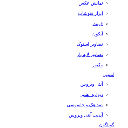
نمایش عکس
ابزار فتوشاپ
فونت
آیکون
تصاویر استوک
تصاویر لایه باز
وکتور
امنیتی
آنتی ویروس
دیواره آتشین
ضد هک و جاسوسی
آپدیت آنتی ویروس
گوناگون