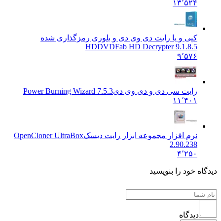
۱۳٬۵۲۴
کپی و یا رایت دی وی دی و بلوری رمزگذاری شده
HD
DVDFab HD Decrypter 9.1.8.5
۹٬۵۷۶
رایت سی دی و دی وی دی
Power Burning Wizard 7.5.3
۱۱٬۴۰۱
نرم افزار مجموعه ابزار رایت دیسک
OpenCloner UltraBox
2.90.238
۴٬۲۵۰
ه خود را بنویسید
دیدگاه