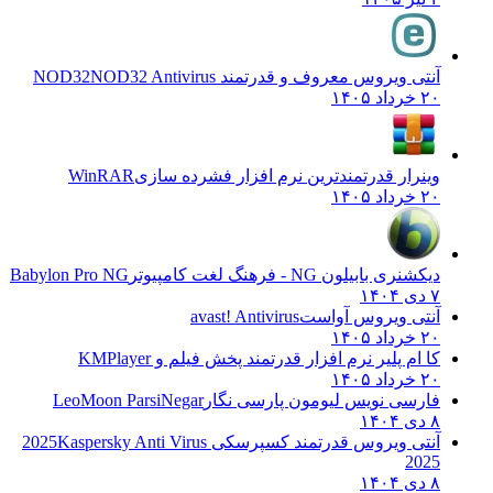
آنتی ویروس معروف و قدرتمند NOD32
NOD32 Antivirus
۲۰ خرداد ۱۴۰۵
وینرار قدرتمندترین نرم افزار فشرده سازی
WinRAR
۲۰ خرداد ۱۴۰۵
دیکشنری بابیلون NG - فرهنگ لغت کامپیوتر
Babylon Pro NG
۷ دی ۱۴۰۴
آنتی ویروس آواست
avast! Antivirus
۲۰ خرداد ۱۴۰۵
کا ام پلیر نرم افزار قدرتمند پخش فیلم و
KMPlayer
۲۰ خرداد ۱۴۰۵
فارسی نویس لیومون پارسی نگار
LeoMoon ParsiNegar
۸ دی ۱۴۰۴
آنتی ویروس قدرتمند کسپرسکی 2025
Kaspersky Anti Virus
2025
۸ دی ۱۴۰۴