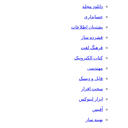
دانلود مجله
حسابداری
پشتیبان اطلاعات
فشرده ساز
فرهنگ لغت
کتاب الکترونیک
مهندسی
فایل و دیسک
سخت افزار
ابزار لینوکس
آفیس
بهینه ساز