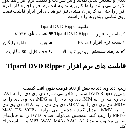
 و بلعکس تبدیل نمایید و نیز سرعت و کیفیت نرم افزار هم باور
نی می باشد. رابط کاربرپسند و ساده نرم افزار اجازه کار با نرم
 را حتی به کاربران مبتدی نیز خواهد داد. این ابزار قابلیت نصب
تمامی ویندوزها را داراست.
دانلود Tipard DVD Ripper
❤️ تعداد دانلود
Tipard DVD Ripper
م نرم افزار
۸٬۵۳۳
ه نرم افزار
10.1.20
🔥 هزینه
دانلود رایگان
یازمند سیستم
ویندوز 7 به بالا
🔆 حجم فایل
80 مگابایت
ت های نرم افزار Tipard DVD Ripper
ی دی به بیش از 500 فرمت بدون افت کیفیت
بهترین DVD Ripper شما را قادر می سازد دی وی دی را به AVI،
دی وی دی را به MP4، دی وی دی را به MPG، دی وی دی را به
MOV، دی وی دی را به MKV، دی وی دی را به FLV، دی وی دی
را به WMV تبدیل کنید ، هچنین می توانید M4V، TS، VOB،
MPEG را ریپ کنید. همچنین می‌تواند صدای DVD را به فایل‌های
صوتی محبوب مانند MP3، WAV، M4A، AAC، AC3 و ... استخراج