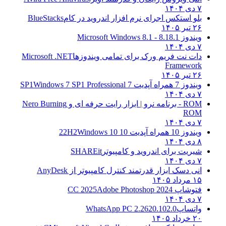
۷ دی ۱۴۰۴
بلو استکس اجرای نرم افزار اندروید در کام
BlueStacks
۲۶ تیر ۱۴۰۵
ویندوز 8.1
8.1 - Microsoft Windows 8.1
۷ دی ۱۴۰۴
دات نت فریم ورک برای تمامی ویندوزها
Microsoft .NET
Framework
۲۶ تیر ۱۴۰۵
ویندوز 7 همراه آپدیت 7 SP1
Windows 7 SP1 Professional
۷ دی ۱۴۰۴
ROM - برنامه نرو | ابزار رایت حرفه ای و
Nero Burning
ROM
۷ دی ۱۴۰۴
ویندوز 10 همراه آپدیت 10 22H2
Windows 10
۸ دی ۱۴۰۴
شیریت برای اندروید و کامپیوتر
SHAREit
۷ دی ۱۴۰۴
انی دسک ابزار قدرتمند کنترل کامپیوتر از
AnyDesk
۱۵ مرداد ۱۴۰۵
فتوشاپ CC 2025
Adobe Photoshop 2024
۷ دی ۱۴۰۴
واتساپ
WhatsApp PC 2.2620.102.0
۲۰ خرداد ۱۴۰۵