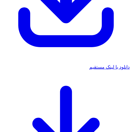
د با لینک مستقیم