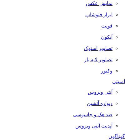
نمایش عکس
ابزار فتوشاپ
فونت
آیکون
تصاویر استوک
تصاویر لایه باز
وکتور
امنیتی
آنتی ویروس
دیواره آتشین
ضد هک و جاسوسی
آپدیت آنتی ویروس
گوناگون