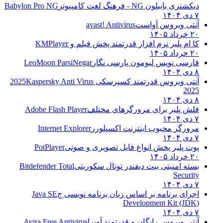
دیکشنری بابیلون NG - فرهنگ لغت کامپیوتر
Babylon Pro NG
۷ دی ۱۴۰۴
آنتی ویروس آواست
avast! Antivirus
۲۰ خرداد ۱۴۰۵
کا ام پلیر نرم افزار قدرتمند پخش فیلم و
KMPlayer
۲۰ خرداد ۱۴۰۵
فارسی نویس لیومون پارسی نگار
LeoMoon ParsiNegar
۸ دی ۱۴۰۴
آنتی ویروس قدرتمند کسپرسکی 2025
Kaspersky Anti Virus
2025
۸ دی ۱۴۰۴
فلش پلیر برای مرورگرهای مختلف
Adobe Flash Player
۷ دی ۱۴۰۴
مرورگر محبوب اینترنت اکسپلورر
Internet Explorer
۷ دی ۱۴۰۴
پوت پلیر پخش انواع فایل تصویری و صوتی
PotPlayer
۲۰ خرداد ۱۴۰۵
بسته امنیتی بیت دیفندر توتال سکوریتی
Bitdefender Total
Security
۷ دی ۱۴۰۴
اجرای برنامه بر اساس زبان برنامه نویسی ج
Java SE
Development Kit (JDK)
۷ دی ۱۴۰۴
آنتی ویروس رایگان و قدرتمند آویرا
Avira Free Antivirus