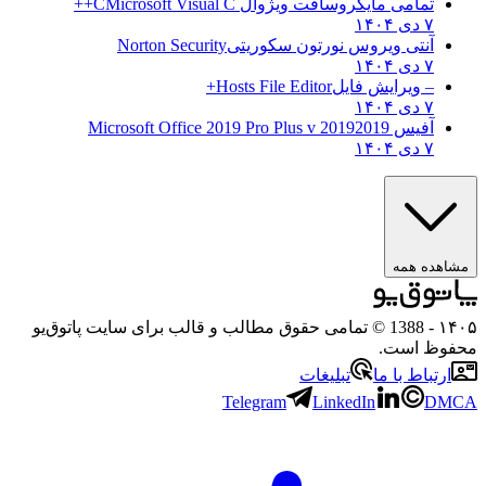
تمامی مایکروسافت ویژوال C
Microsoft Visual C++
۷ دی ۱۴۰۴
آنتی ویروس نورتون سکوریتی
Norton Security
۷ دی ۱۴۰۴
– ویرایش فایل
Hosts File Editor+
۷ دی ۱۴۰۴
آفیس 2019
2019 Microsoft Office 2019 Pro Plus v
۷ دی ۱۴۰۴
هده همه
۱
- 1388 © تمامی حقوق مطالب و قالب برای سایت پاتوق‌یو
وظ است.
رتباط با ما
تبلیغات
Telegram
LinkedIn
D