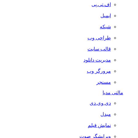
اف.تی.پی
ایمیل
شبکه
طراحی وب
قالب سایت
مدیریت دانلود
مرورگر وب
مسنجر
مالتی مدیا
دی.وی.دی
مبدل
نمایش فیلم
ویرایشگر صوت