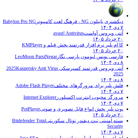
دیکشنری بابیلون NG - فرهنگ لغت کامپیوتر
Babylon Pro NG
۷ دی ۱۴۰۴
آنتی ویروس آواست
avast! Antivirus
۲۰ خرداد ۱۴۰۵
کا ام پلیر نرم افزار قدرتمند پخش فیلم و
KMPlayer
۲۰ خرداد ۱۴۰۵
فارسی نویس لیومون پارسی نگار
LeoMoon ParsiNegar
۸ دی ۱۴۰۴
آنتی ویروس قدرتمند کسپرسکی 2025
Kaspersky Anti Virus
2025
۸ دی ۱۴۰۴
فلش پلیر برای مرورگرهای مختلف
Adobe Flash Player
۷ دی ۱۴۰۴
مرورگر محبوب اینترنت اکسپلورر
Internet Explorer
۷ دی ۱۴۰۴
پوت پلیر پخش انواع فایل تصویری و صوتی
PotPlayer
۲۰ خرداد ۱۴۰۵
بسته امنیتی بیت دیفندر توتال سکوریتی
Bitdefender Total
Security
۷ دی ۱۴۰۴
اجرای برنامه بر اساس زبان برنامه نویسی ج
Java SE