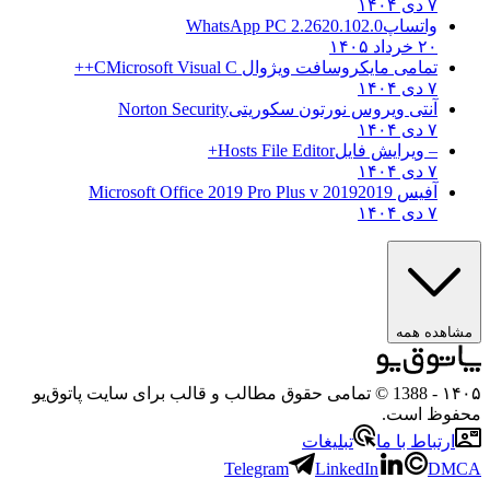
۷ دی ۱۴۰۴
واتساپ
WhatsApp PC 2.2620.102.0
۲۰ خرداد ۱۴۰۵
تمامی مایکروسافت ویژوال C
Microsoft Visual C++
۷ دی ۱۴۰۴
آنتی ویروس نورتون سکوریتی
Norton Security
۷ دی ۱۴۰۴
– ویرایش فایل
Hosts File Editor+
۷ دی ۱۴۰۴
آفیس 2019
2019 Microsoft Office 2019 Pro Plus v
۷ دی ۱۴۰۴
مشاهده همه
۱۴۰۵
- 1388 © تمامی حقوق مطالب و قالب برای سایت پاتوق‌یو
محفوظ است.
ارتباط با ما
تبلیغات
Telegram
LinkedIn
DMCA