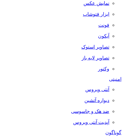
نمایش عکس
ابزار فتوشاپ
فونت
آیکون
تصاویر استوک
تصاویر لایه باز
وکتور
امنیتی
آنتی ویروس
دیواره آتشین
ضد هک و جاسوسی
آپدیت آنتی ویروس
گوناگون