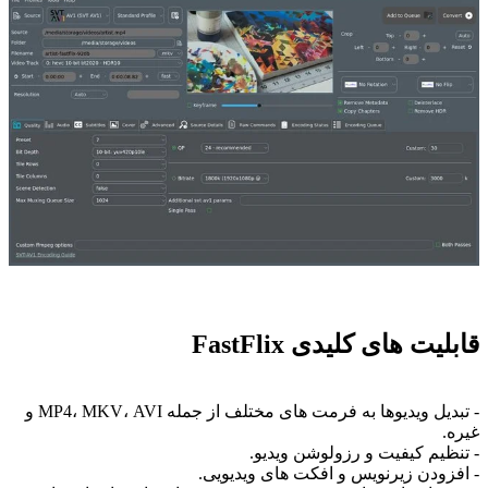
قابلیت های کلیدی FastFlix
- تبدیل ویدیوها به فرمت های مختلف از جمله MP4، MKV، AVI و
غیره.
- تنظیم کیفیت و رزولوشن ویدیو.
- افزودن زیرنویس و افکت های ویدیویی.