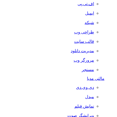
اف.تی.پی
ایمیل
شبکه
طراحی وب
قالب سایت
مدیریت دانلود
مرورگر وب
مسنجر
مالتی مدیا
دی.وی.دی
مبدل
نمایش فیلم
ویرایشگر صوت