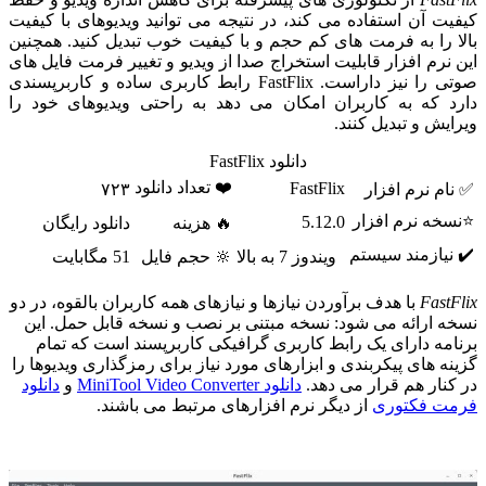
کیفیت آن استفاده می کند، در نتیجه می توانید ویدیوهای با کیفیت
بالا را به فرمت های کم حجم و با کیفیت خوب تبدیل کنید. همچنین
این نرم افزار قابلیت استخراج صدا از ویدیو و تغییر فرمت فایل های
صوتی را نیز داراست. FastFlix رابط کاربری ساده و کاربرپسندی
دارد که به کاربران امکان می دهد به راحتی ویدیوهای خود را
ویرایش و تبدیل کنند.
دانلود FastFlix
❤️ تعداد دانلود
FastFlix
✅ نام نرم افزار
۷۲۳
⭐نسخه نرم افزار
5.12.0
🔥 هزینه
دانلود رایگان
✔️ نیازمند سیستم
ویندوز 7 به بالا
🔆 حجم فایل
51 مگابایت
FastFlix
با هدف برآوردن نیازها و نیازهای همه کاربران بالقوه، در دو
نسخه ارائه می شود: نسخه مبتنی بر نصب و نسخه قابل حمل. این
برنامه دارای یک رابط کاربری گرافیکی کاربرپسند است که تمام
گزینه های پیکربندی و ابزارهای مورد نیاز برای رمزگذاری ویدیوها را
در کنار هم قرار می دهد.
دانلود MiniTool Video Converter
و
دانلود
فرمت فکتوری
از دیگر نرم افزارهای مرتبط می باشند.