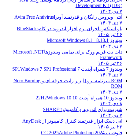
Development Kit (JDK)
۷ دی ۱۴۰۴
آنتی ویروس رایگان و قدرتمند آویرا
Avira Free Antivirus
۷ دی ۱۴۰۴
بلو استکس اجرای نرم افزار اندروید در کام
BlueStacks
۲۶ تیر ۱۴۰۵
ویندوز 8.1
8.1 - Microsoft Windows 8.1
۷ دی ۱۴۰۴
دات نت فریم ورک برای تمامی ویندوزها
Microsoft .NET
Framework
۲۶ تیر ۱۴۰۵
ویندوز 7 همراه آپدیت 7 SP1
Windows 7 SP1 Professional
۷ دی ۱۴۰۴
ROM - برنامه نرو | ابزار رایت حرفه ای و
Nero Burning
ROM
۷ دی ۱۴۰۴
ویندوز 10 همراه آپدیت 10 22H2
Windows 10
۸ دی ۱۴۰۴
شیریت برای اندروید و کامپیوتر
SHAREit
۷ دی ۱۴۰۴
انی دسک ابزار قدرتمند کنترل کامپیوتر از
AnyDesk
۲۳ تیر ۱۴۰۵
فتوشاپ CC 2025
Adobe Photoshop 2024