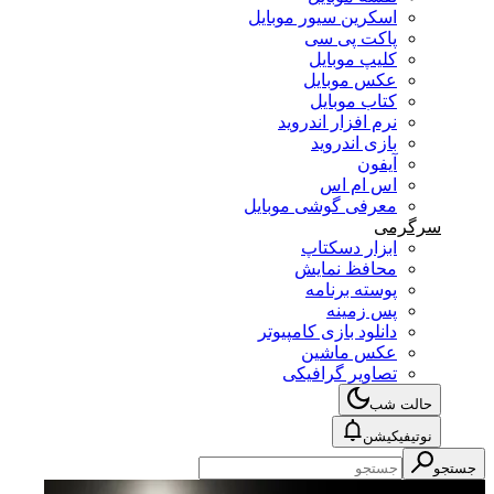
اسکرین سیور موبایل
پاکت پی سی
کلیپ موبایل
عکس موبایل
کتاب موبایل
نرم افزار اندروید
بازی اندروید
آیفون
اس ام اس
معرفی گوشی موبایل
سرگرمی
ابزار دسکتاپ
محافظ نمایش
پوسته برنامه
پس زمینه
دانلود بازی کامپیوتر
عکس ماشین
تصاویر گرافیکی
حالت شب
نوتیفیکیشن
جستجو