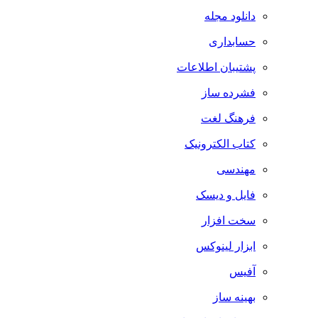
دانلود مجله
حسابداری
پشتیبان اطلاعات
فشرده ساز
فرهنگ لغت
کتاب الکترونیک
مهندسی
فایل و دیسک
سخت افزار
ابزار لینوکس
آفیس
بهینه ساز