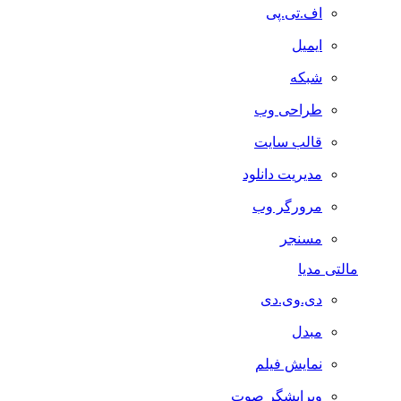
اف.تی.پی
ایمیل
شبکه
طراحی وب
قالب سایت
مدیریت دانلود
مرورگر وب
مسنجر
مالتی مدیا
دی.وی.دی
مبدل
نمایش فیلم
ویرایشگر صوت