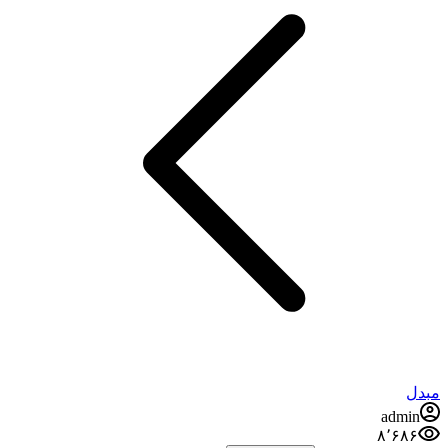
admi
۸٬۶۸