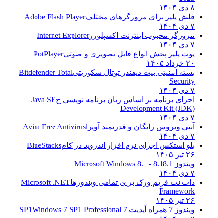
۸ دی ۱۴۰۴
فلش پلیر برای مرورگرهای مختلف
Adobe Flash Player
۷ دی ۱۴۰۴
مرورگر محبوب اینترنت اکسپلورر
Internet Explorer
۷ دی ۱۴۰۴
پوت پلیر پخش انواع فایل تصویری و صوتی
PotPlayer
۲۰ خرداد ۱۴۰۵
بسته امنیتی بیت دیفندر توتال سکوریتی
Bitdefender Total
Security
۷ دی ۱۴۰۴
اجرای برنامه بر اساس زبان برنامه نویسی ج
Java SE
Development Kit (JDK)
۷ دی ۱۴۰۴
آنتی ویروس رایگان و قدرتمند آویرا
Avira Free Antivirus
۷ دی ۱۴۰۴
بلو استکس اجرای نرم افزار اندروید در کام
BlueStacks
۲۶ تیر ۱۴۰۵
ویندوز 8.1
8.1 - Microsoft Windows 8.1
۷ دی ۱۴۰۴
دات نت فریم ورک برای تمامی ویندوزها
Microsoft .NET
Framework
۲۶ تیر ۱۴۰۵
ویندوز 7 همراه آپدیت 7 SP1
Windows 7 SP1 Professional