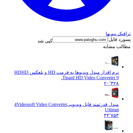
ک نیم‌بها
د فایل:
کپی شد
ب مشابه
نرم افزار مبدل ویدیوها به فرمت HD و بلعکس HD
HD
Tipard HD Video Converter 9.
۲۰٬۳۲۸
مبدل قدرتمند فایل ویدیویی
4Videosoft Video Converter
Ultimat
۳۴٬۷۵۳