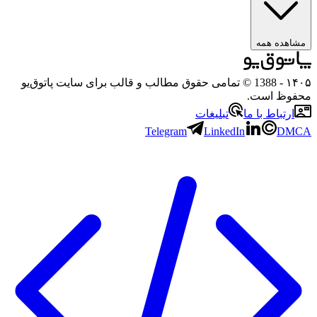
هده همه
۱
- 1388 © تمامی حقوق مطالب و قالب برای سایت پاتوق‌یو
وظ است.
رتباط با ما
تبلیغات
Telegram
LinkedIn
D