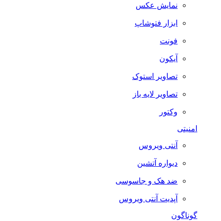
نمایش عکس
ابزار فتوشاپ
فونت
آیکون
تصاویر استوک
تصاویر لایه باز
وکتور
امنیتی
آنتی ویروس
دیواره آتشین
ضد هک و جاسوسی
آپدیت آنتی ویروس
گوناگون