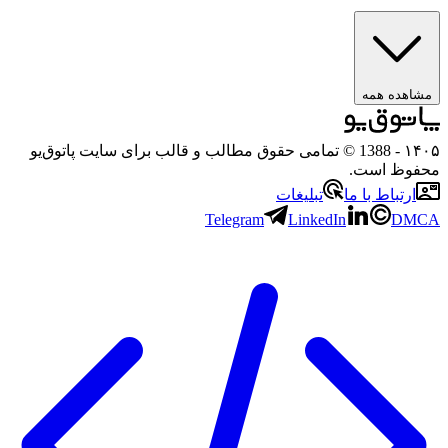
ه همه
- 1388 © تمامی حقوق مطالب و قالب برای سایت پاتوق‌یو
 است.
باط با ما
تبلیغات
Telegram
LinkedIn