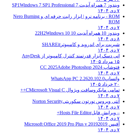
ویندوز 7 همراه آپدیت 7 SP1
Windows 7 SP1 Professional
۷ دی ۱۴۰۴
ROM - برنامه نرو | ابزار رایت حرفه ای و
Nero Burning
ROM
۷ دی ۱۴۰۴
ویندوز 10 همراه آپدیت 10 22H2
Windows 10
۸ دی ۱۴۰۴
شیریت برای اندروید و کامپیوتر
SHAREit
۷ دی ۱۴۰۴
انی دسک ابزار قدرتمند کنترل کامپیوتر از
AnyDesk
۱۵ مرداد ۱۴۰۵
فتوشاپ CC 2025
Adobe Photoshop 2024
۷ دی ۱۴۰۴
واتساپ
WhatsApp PC 2.2620.102.0
۲۰ خرداد ۱۴۰۵
تمامی مایکروسافت ویژوال C
Microsoft Visual C++
۷ دی ۱۴۰۴
آنتی ویروس نورتون سکوریتی
Norton Security
۷ دی ۱۴۰۴
– ویرایش فایل
Hosts File Editor+
۷ دی ۱۴۰۴
آفیس 2019
2019 Microsoft Office 2019 Pro Plus v
۷ دی ۱۴۰۴