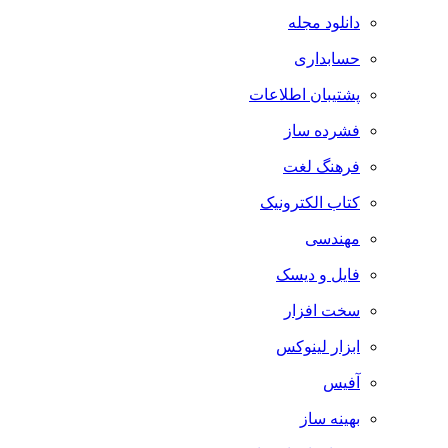
دانلود مجله
حسابداری
پشتیبان اطلاعات
فشرده ساز
فرهنگ لغت
کتاب الکترونیک
مهندسی
فایل و دیسک
سخت افزار
ابزار لینوکس
آفیس
بهینه ساز