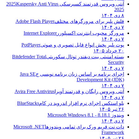
آنتی ویروس قدرتمند کسپرسکی 2025
Kaspersky Anti Virus
2025
۸ دی ۱۴۰۴
فلش پلیر برای مرورگرهای مختلف
Adobe Flash Player
۷ دی ۱۴۰۴
مرورگر محبوب اینترنت اکسپلورر
Internet Explorer
۷ دی ۱۴۰۴
پوت پلیر پخش انواع فایل تصویری و صوتی
PotPlayer
۲۰ خرداد ۱۴۰۵
بسته امنیتی بیت دیفندر توتال سکوریتی
Bitdefender Total
Security
۷ دی ۱۴۰۴
اجرای برنامه بر اساس زبان برنامه نویسی ج
Java SE
Development Kit (JDK)
۷ دی ۱۴۰۴
آنتی ویروس رایگان و قدرتمند آویرا
Avira Free Antivirus
۷ دی ۱۴۰۴
بلو استکس اجرای نرم افزار اندروید در کام
BlueStacks
۲۶ تیر ۱۴۰۵
ویندوز 8.1
8.1 - Microsoft Windows 8.1
۷ دی ۱۴۰۴
دات نت فریم ورک برای تمامی ویندوزها
Microsoft .NET
Framework
۲۶ تیر ۱۴۰۵