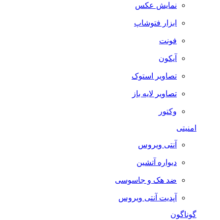
نمایش عکس
ابزار فتوشاپ
فونت
آیکون
تصاویر استوک
تصاویر لایه باز
وکتور
امنیتی
آنتی ویروس
دیواره آتشین
ضد هک و جاسوسی
آپدیت آنتی ویروس
گوناگون