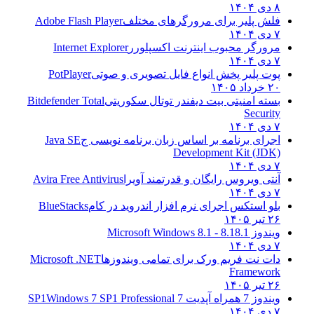
۸ دی ۱۴۰۴
فلش پلیر برای مرورگرهای مختلف
Adobe Flash Player
۷ دی ۱۴۰۴
مرورگر محبوب اینترنت اکسپلورر
Internet Explorer
۷ دی ۱۴۰۴
پوت پلیر پخش انواع فایل تصویری و صوتی
PotPlayer
۲۰ خرداد ۱۴۰۵
بسته امنیتی بیت دیفندر توتال سکوریتی
Bitdefender Total
Security
۷ دی ۱۴۰۴
اجرای برنامه بر اساس زبان برنامه نویسی ج
Java SE
Development Kit (JDK)
۷ دی ۱۴۰۴
آنتی ویروس رایگان و قدرتمند آویرا
Avira Free Antivirus
۷ دی ۱۴۰۴
بلو استکس اجرای نرم افزار اندروید در کام
BlueStacks
۲۶ تیر ۱۴۰۵
ویندوز 8.1
8.1 - Microsoft Windows 8.1
۷ دی ۱۴۰۴
دات نت فریم ورک برای تمامی ویندوزها
Microsoft .NET
Framework
۲۶ تیر ۱۴۰۵
ویندوز 7 همراه آپدیت 7 SP1
Windows 7 SP1 Professional
۷ دی ۱۴۰۴