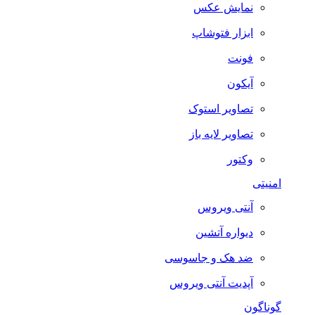
نمایش عکس
ابزار فتوشاپ
فونت
آیکون
تصاویر استوک
تصاویر لایه باز
وکتور
امنیتی
آنتی ویروس
دیواره آتشین
ضد هک و جاسوسی
آپدیت آنتی ویروس
گوناگون