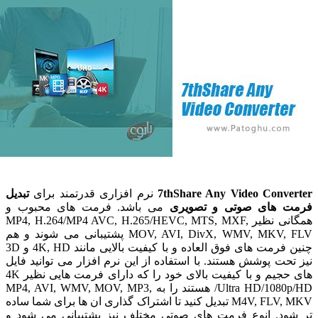
7thShare Any Video Conv
نرم افزاری قدرتمند برای
تبدیل
های صوتی و تصویری
می باشد. فرمت های محبوب و
همگانی نظیر MP4, H.264/MP4 AVC, H.265/HEVC, MTS, MXF,
MOV, AVI, DivX, WMV, MKV, FLV پشتیبانی می شوند و هم
چنین فرمت های فوق العاده و با کیفیت بالایی مانند 4K, HD و 3D
ت پوشش هستند. با استفاده از این نرم افزار می توانید فایل
های حجیم و با کیفیت بالای خود را که دارای فرمت هایی نظیر 4K
Ultra HD/1080p/HD/ هستند را به MP4, AVI, WMV, MOV, MP3,
M4V, FLV, MKV تبدیل کنید تا اشتراک گذاری ان ها برای شما ساده
د. انوع فرمت های صوتی مختلف نیز پشتیبانی می شود و