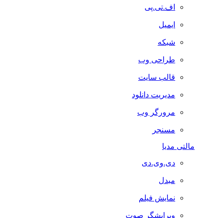
اف.تی.پی
ایمیل
شبکه
طراحی وب
قالب سایت
مدیریت دانلود
مرورگر وب
مسنجر
مالتی مدیا
دی.وی.دی
مبدل
نمایش فیلم
ویرایشگر صوت