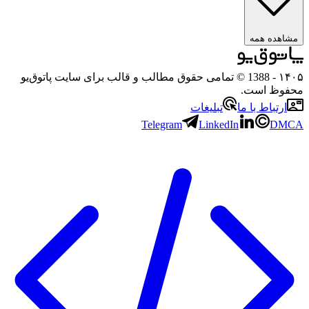
ه همه
- 1388 © تمامی حقوق مطالب و قالب برای سایت پاتوق‌یو
 است.
باط با ما
تبلیغات
Telegram
LinkedIn