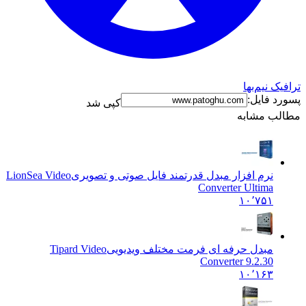
نیم‌بها
فایل:
کپی شد
 مشابه
نرم افزار مبدل قدرتمند فایل صوتی و تصویری
LionSea Video
Converter Ultima
۱۰٬۷۵۱
مبدل حرفه ای فرمت مختلف ویدیویی
Tipard Video
Converter 9.2.30
۱۰٬۱۶۳