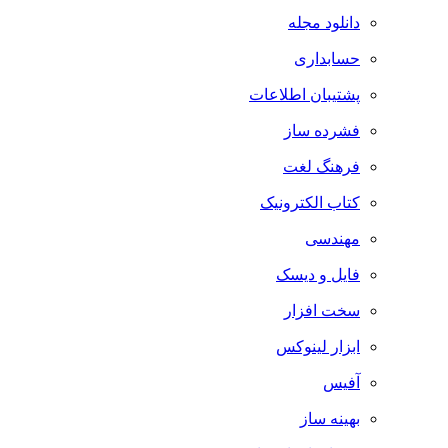
دانلود مجله
حسابداری
پشتیبان اطلاعات
فشرده ساز
فرهنگ لغت
کتاب الکترونیک
مهندسی
فایل و دیسک
سخت افزار
ابزار لینوکس
آفیس
بهینه ساز