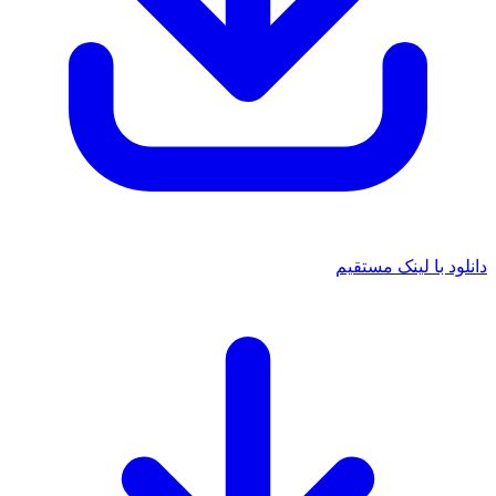
د با لینک مستقیم