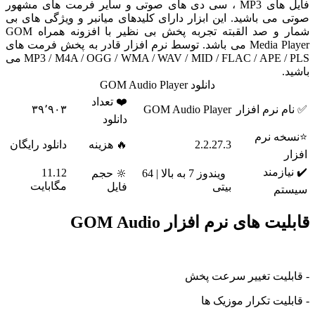
فایل های MP3 ، سی دی های صوتی و سایر فرمت های مشهور
 می باشید. این ابزار دارای کلیدهای میانبر و ویژگی های بی
شمار و صد القبته تجربه پخش بی نظیر با افزونه همراه GOM
Media Player می باشد. توسط نرم افزار قادر به پخش فرمت های
MP3 / M4A / OGG / WMA / WAV / MID / FLAC / APE / PLS می
.
دانلود GOM Audio Player
❤️ تعداد
م نرم افزار
GOM Audio Player
۳۹٬۹۰۳
دانلود
خه نرم
2.2.27.3
🔥 هزینه
دانلود رایگان
ر
یازمند
11.12
ویندوز 7 به بالا | 64
🔆 حجم
مگابایت
بیتی
فایل
تم
لیت های
نرم افزار GOM Audio
بلیت تغییر سرعت پخش
لیت تکرار موزیک ها