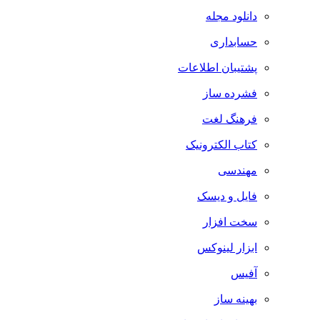
دانلود مجله
حسابداری
پشتیبان اطلاعات
فشرده ساز
فرهنگ لغت
کتاب الکترونیک
مهندسی
فایل و دیسک
سخت افزار
ابزار لینوکس
آفیس
بهینه ساز