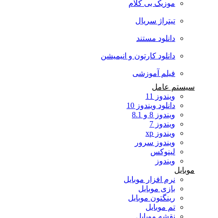
موزیک بی کلام
تیتراژ سریال
دانلود مستند
دانلود کارتون و انیمیشن
فیلم آموزشی
سیستم عامل
ویندوز 11
دانلود ویندوز 10
ویندوز 8 و 8.1
ویندوز 7
ویندوز xp
ویندوز سرور
لینوکس
ویندوز
موبایل
نرم افزار موبایل
بازی موبایل
رینگتون موبایل
تم موبایل
نقشه موبایل