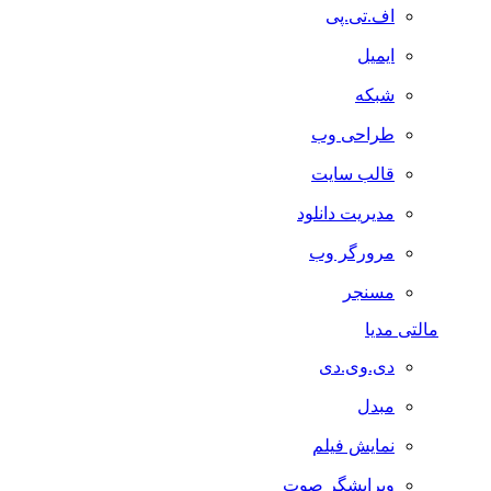
اف.تی.پی
ایمیل
شبکه
طراحی وب
قالب سایت
مدیریت دانلود
مرورگر وب
مسنجر
مالتی مدیا
دی.وی.دی
مبدل
نمایش فیلم
ویرایشگر صوت