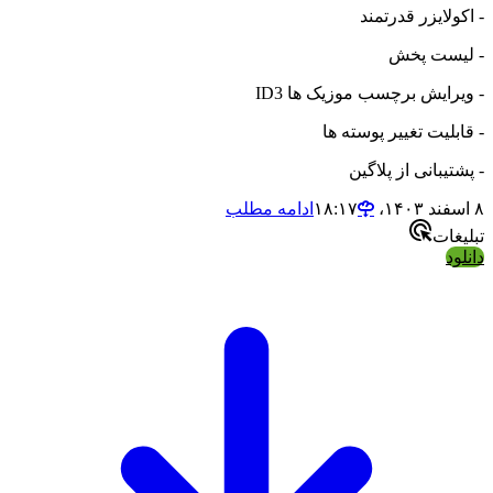
لایزر قدرتمند
ست پخش
رایش برچسب موزیک ها ID3
لیت تغییر پوسته ها
یبانی از پلاگین
ادامه مطلب
ات
د