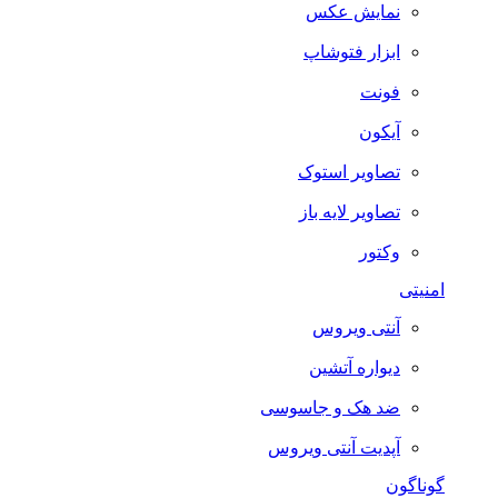
نمایش عکس
ابزار فتوشاپ
فونت
آیکون
تصاویر استوک
تصاویر لایه باز
وکتور
امنیتی
آنتی ویروس
دیواره آتشین
ضد هک و جاسوسی
آپدیت آنتی ویروس
گوناگون