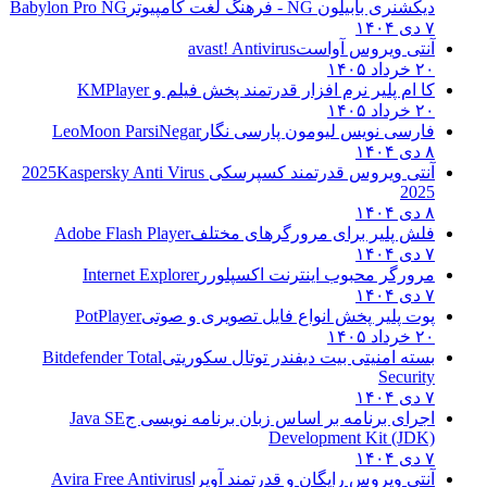
دیکشنری بابیلون NG - فرهنگ لغت کامپیوتر
Babylon Pro NG
۷ دی ۱۴۰۴
آنتی ویروس آواست
avast! Antivirus
۲۰ خرداد ۱۴۰۵
کا ام پلیر نرم افزار قدرتمند پخش فیلم و
KMPlayer
۲۰ خرداد ۱۴۰۵
فارسی نویس لیومون پارسی نگار
LeoMoon ParsiNegar
۸ دی ۱۴۰۴
آنتی ویروس قدرتمند کسپرسکی 2025
Kaspersky Anti Virus
2025
۸ دی ۱۴۰۴
فلش پلیر برای مرورگرهای مختلف
Adobe Flash Player
۷ دی ۱۴۰۴
مرورگر محبوب اینترنت اکسپلورر
Internet Explorer
۷ دی ۱۴۰۴
پوت پلیر پخش انواع فایل تصویری و صوتی
PotPlayer
۲۰ خرداد ۱۴۰۵
بسته امنیتی بیت دیفندر توتال سکوریتی
Bitdefender Total
Security
۷ دی ۱۴۰۴
اجرای برنامه بر اساس زبان برنامه نویسی ج
Java SE
Development Kit (JDK)
۷ دی ۱۴۰۴
آنتی ویروس رایگان و قدرتمند آویرا
Avira Free Antivirus