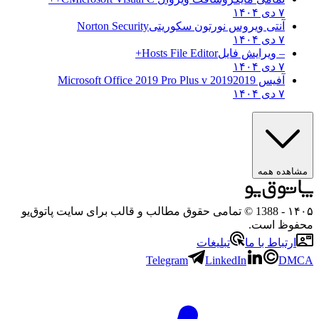
۷ دی ۱۴۰۴
آنتی ویروس نورتون سکوریتی
Norton Security
۷ دی ۱۴۰۴
– ویرایش فایل
Hosts File Editor+
۷ دی ۱۴۰۴
آفیس 2019
2019 Microsoft Office 2019 Pro Plus v
۷ دی ۱۴۰۴
هده همه
۱
- 1388 © تمامی حقوق مطالب و قالب برای سایت پاتوق‌یو
وظ است.
رتباط با ما
تبلیغات
Telegram
LinkedIn
D