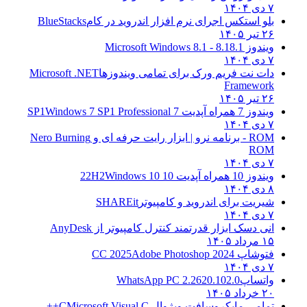
۷ دی ۱۴۰۴
بلو استکس اجرای نرم افزار اندروید در کام
BlueStacks
۲۶ تیر ۱۴۰۵
ویندوز 8.1
8.1 - Microsoft Windows 8.1
۷ دی ۱۴۰۴
دات نت فریم ورک برای تمامی ویندوزها
Microsoft .NET
Framework
۲۶ تیر ۱۴۰۵
ویندوز 7 همراه آپدیت 7 SP1
Windows 7 SP1 Professional
۷ دی ۱۴۰۴
ROM - برنامه نرو | ابزار رایت حرفه ای و
Nero Burning
ROM
۷ دی ۱۴۰۴
ویندوز 10 همراه آپدیت 10 22H2
Windows 10
۸ دی ۱۴۰۴
شیریت برای اندروید و کامپیوتر
SHAREit
۷ دی ۱۴۰۴
انی دسک ابزار قدرتمند کنترل کامپیوتر از
AnyDesk
۱۵ مرداد ۱۴۰۵
فتوشاپ CC 2025
Adobe Photoshop 2024
۷ دی ۱۴۰۴
واتساپ
WhatsApp PC 2.2620.102.0
۲۰ خرداد ۱۴۰۵
تمامی مایکروسافت ویژوال C
Microsoft Visual C++